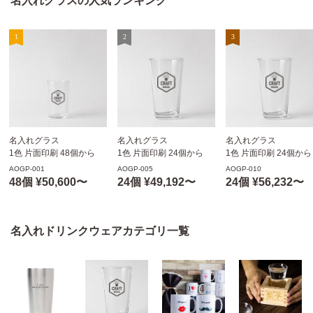
名入れグラスの人気ランキング
名入れグラス
名入れグラス
名入れグラス
1色 片面印刷 48個から
1色 片面印刷 24個から
1色 片面印刷 24個から
180ml
473ml
473ml
AOGP-001
AOGP-005
AOGP-010
※沖縄・離島 送料別途
※沖縄・離島 送料別途
※沖縄・離島 送料別途
48個 ¥50,600〜
24個 ¥49,192〜
24個 ¥56,232〜
名入れドリンクウェアカテゴリ一覧