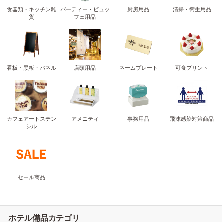
食器類・キッチン雑
パーティー・ビュッ
厨房用品
清掃・衛生用品
貨
フェ用品
看板・黒板・パネル
店頭用品
ネームプレート
可食プリント
カフェアートステン
アメニティ
事務用品
飛沫感染対策商品
シル
セール商品
ホテル備品カテゴリ