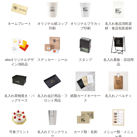
ネームプレート
オリジナル紙コップ
オリジナルプラカッ
名入れ食品消耗資
印刷
プ印刷
材・食品包装資材
attaオリジナルデザ
ステッカー・シール
スタンプ
名入れ看板・店頭用
イン消耗品
品
名入れ荷物置き・バ
名入れ会計用品・フ
紙製カードキーケー
名入れノベルティ
ッグケース
ロント用品
ス
可食プリント
名入れドリンクウェ
カード類・名刺
メニュー類・メニュ
ア
ー表