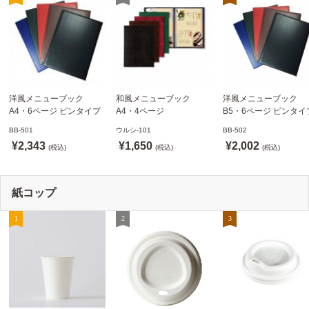
洋風メニューブック
和風メニューブック
洋風メニューブック
A4・6ページ ピンタイプ
A4・4ページ
B5・6ページ ピンタイ
BB-501 ステージソフトメ
メニュークリップタイプ
BB-502 ステージソフ
BB-501
ウルシ-101
BB-502
ニュー えいむ(Aim)【当日
ウルシ-101 シンビ
ニュー6P えいむ(Aim)
¥2,343
¥1,650
¥2,002
発送可】
(税込)
(SHIMBI)【当日発送可】
(税込)
(税込)
紙コップ