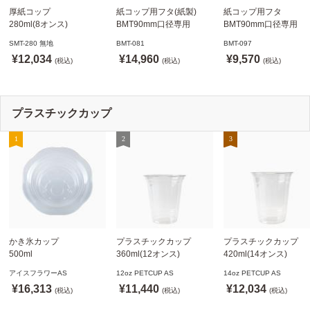
厚紙コップ
紙コップ用フタ(紙製)
紙コップ用フタ
280ml(8オンス)
BMT90mm口径専用
BMT90mm口径専用
79.6mm口径 1,000個
白 1,000個
白 1,000個
SMT-280 無地
BMT-081
BMT-097
SMT-280 無地
ドリンキングリッド
ノーストローフタ
¥12,034
¥14,960
¥9,570
※沖縄・離島 送料別途
(税込)
※適合品番あり ※沖縄・
(税込)
※適合品番あり ※沖縄
(税込)
離島 送料別途
離島 送料別途
プラスチックカップ
かき氷カップ
プラスチックカップ
プラスチックカップ
500ml
360ml(12オンス)
420ml(14オンス)
800個(A-PET)
92.5mm口径1,000個(PET
92.5mm口径1,000個(P
アイスフラワーAS
12oz PETCUP AS
14oz PETCUP AS
※北海道・沖縄・離島 送
製)
製)
¥16,313
¥11,440
¥12,034
料別途
(税込)
※沖縄・離島 配送料別途
(税込)
※沖縄・離島 配送料別
(税込)
※個人宅配送不可
※個人宅配送不可
※個人宅配送不可