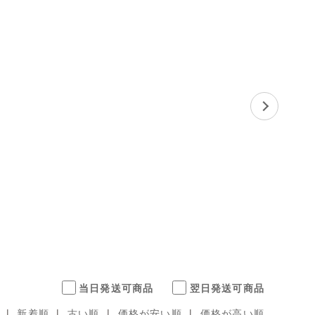
当日発送可商品
翌日発送可商品
|
新着順
|
古い順
|
価格が安い順
|
価格が高い順