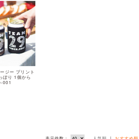
クージー プリント
すっぽり 1個から
-001
〜
表示件数：
人気順
|
おすすめ順