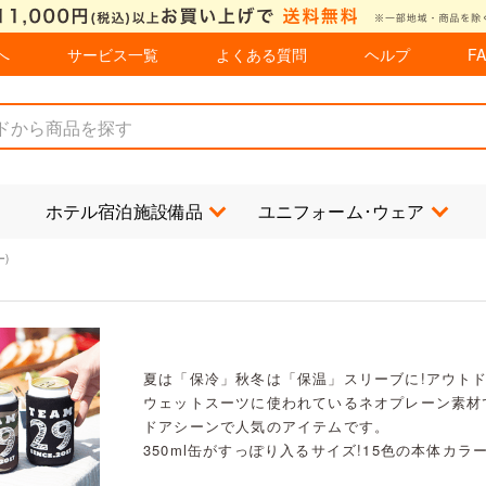
へ
サービス一覧
よくある質問
ヘルプ
F
ホテル宿泊施設備品
ユニフォーム･ウェア
)
夏は「保冷」秋冬は「保温」スリーブに!アウト
ウェットスーツに使われているネオプレーン素材
ドアシーンで人気のアイテムです。
350ml缶がすっぽり入るサイズ!15色の本体カ