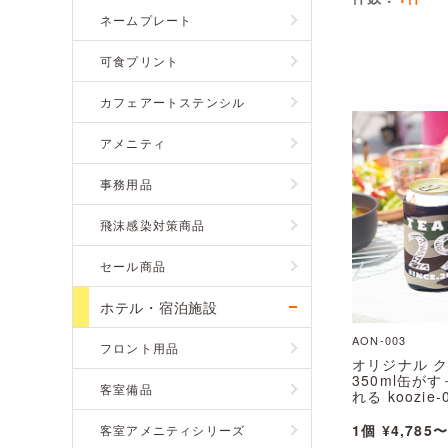
ネームプレート
可食プリント
カフェアートステンシル
アメニティ
事務用品
飛沫感染対策商品
セール商品
ホテル・宿泊施設
AON-003
フロント用品
オリジナル 
350ml缶が
客室備品
れる koozie-
1個 ¥4,785〜
客室アメニティシリーズ