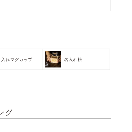
名入れマグカップ
名入れ枡
ング