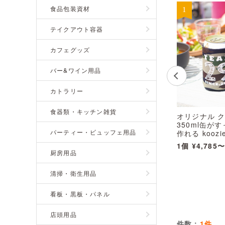
食品包装資材
テイクアウト容器
カフェグッズ
バー&ワイン用品
カトラリー
食器類・キッチン雑貨
オリジナル 
350ml缶が
パーティー・ビュッフェ用品
作れる koozie
1個
¥4,785
厨房用品
清掃・衛生用品
看板・黒板・パネル
店頭用品
件数：
1件