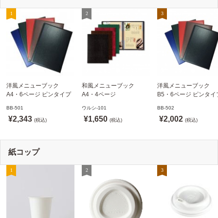
洋風メニューブック
和風メニューブック
洋風メニューブック
A4・6ページ ピンタイプ
A4・4ページ
B5・6ページ ピンタイ
BB-501 ステージソフトメ
メニュークリップタイプ
BB-502 ステージソフ
BB-501
ウルシ-101
BB-502
ニュー えいむ(Aim)【当日
ウルシ-101 シンビ
ニュー6P えいむ(Aim)
¥2,343
¥1,650
¥2,002
発送可】
(税込)
(SHIMBI)【当日発送可】
(税込)
(税込)
紙コップ