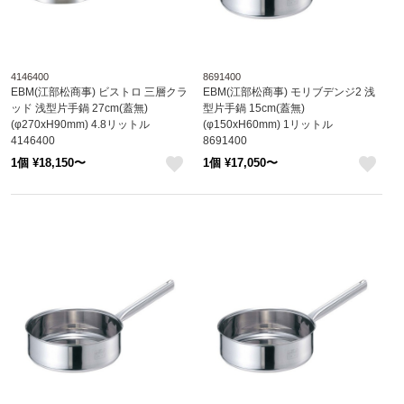
4146400
8691400
EBM(江部松商事) ビストロ 三層クラ
EBM(江部松商事) モリブデンジ2 浅
ッド 浅型片手鍋 27cm(蓋無)
型片手鍋 15cm(蓋無)
(φ270xH90mm) 4.8リットル
(φ150xH60mm) 1リットル
4146400
8691400
1個 ¥18,150〜
1個 ¥17,050〜
like
like