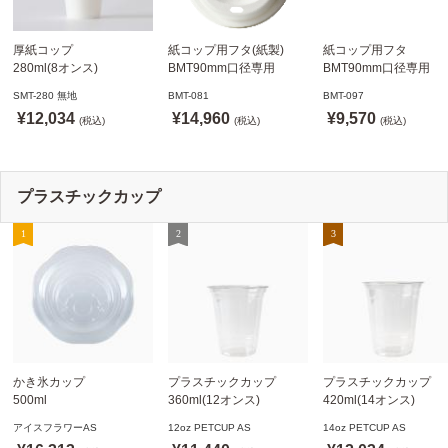
厚紙コップ
紙コップ用フタ(紙製)
紙コップ用フタ
280ml(8オンス)
BMT90mm口径専用
BMT90mm口径専用
79.6mm口径 1,000個
白 1,000個
白 1,000個
SMT-280 無地
BMT-081
BMT-097
SMT-280 無地
ドリンキングリッド
ノーストローフタ
¥12,034
¥14,960
¥9,570
※沖縄・離島 送料別途
(税込)
※適合品番あり ※沖縄・
(税込)
※適合品番あり ※沖縄
(税込)
離島 送料別途
離島 送料別途
プラスチックカップ
かき氷カップ
プラスチックカップ
プラスチックカップ
500ml
360ml(12オンス)
420ml(14オンス)
800個(A-PET)
92.5mm口径1,000個(PET
92.5mm口径1,000個(P
アイスフラワーAS
12oz PETCUP AS
14oz PETCUP AS
※北海道・沖縄・離島 送
製)
製)