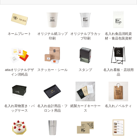
ネームプレート
オリジナル紙コップ
オリジナルプラカッ
名入れ食品消耗資
印刷
プ印刷
材・食品包装資材
attaオリジナルデザ
ステッカー・シール
スタンプ
名入れ看板・店頭用
イン消耗品
品
名入れ荷物置き・バ
名入れ会計用品・フ
紙製カードキーケー
名入れノベルティ
ッグケース
ロント用品
ス