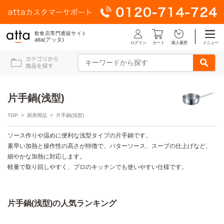
飲食店専門通販サイト
atta(アッタ)
ログイン
メニュー
カート
購入履歴
片手鍋(浅型)
TOP
>
厨房用品
> 片手鍋(浅型)
ソース作りや温めに便利な浅型タイプの片手鍋です。
素早い加熱と操作性の高さが特徴で、バターソース、スープの仕上げなど、
細やかな加熱に対応します。
軽量で取り回しやすく、プロのキッチンでも使いやすい仕様です。
片手鍋(浅型)の人気ランキング