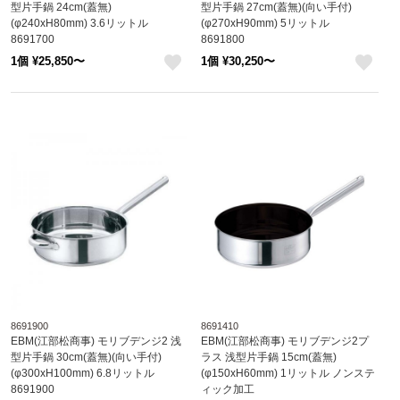
型片手鍋 24cm(蓋無)
型片手鍋 27cm(蓋無)(向い手付)
(φ240xH80mm) 3.6リットル
(φ270xH90mm) 5リットル
8691700
8691800
1個 ¥25,850〜
1個 ¥30,250〜
like
like
8691900
8691410
EBM(江部松商事) モリブデンジ2 浅
EBM(江部松商事) モリブデンジ2プ
型片手鍋 30cm(蓋無)(向い手付)
ラス 浅型片手鍋 15cm(蓋無)
(φ300xH100mm) 6.8リットル
(φ150xH60mm) 1リットル ノンステ
8691900
ィック加工