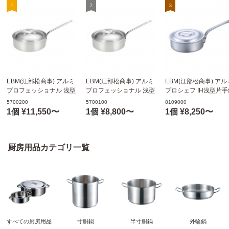
EBM(江部松商事) アルミ
EBM(江部松商事) アルミ
EBM(江部松商事) アル
プロフェッショナル 浅型
プロフェッショナル 浅型
プロシェフ IH浅型片手
片手鍋
片手鍋
21cm(目盛付)
5700200
5700100
8109000
30cm(φ300xH100mm)
27cm(φ270xH90mm) 5リ
(φ210xH70mm) 2.5リ
1個 ¥11,550〜
1個 ¥8,800〜
1個 ¥8,250〜
6.8リットル
ットル
トル
5700200
5700100
8109000
厨房用品カテゴリ一覧
すべての厨房用品
寸胴鍋
半寸胴鍋
外輪鍋