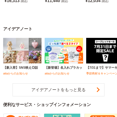
¥16,313
¥11,440
¥12,034
料別途
(税込)
※沖縄・離島 配送料別途
(税込)
※沖縄・離島 配送料別
(税込)
※個人宅配送不可
※個人宅配送不可
※個人宅配送不可
アイデアノート
【新入荷】SNS映え◎話
【新登場】名入れプラカッ
【7/31まで】サマー
attaからのお知らせ
attaからのお知らせ
季節商材＆キャンペー
アイデアノートをもっと見る
便利なサービス・ショップインフォメーション