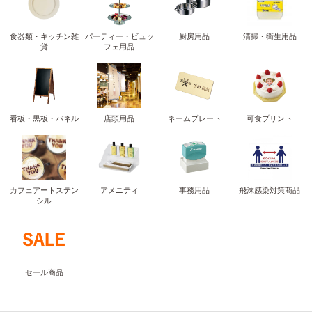
食器類・キッチン雑
パーティー・ビュッ
厨房用品
清掃・衛生用品
貨
フェ用品
看板・黒板・パネル
店頭用品
ネームプレート
可食プリント
カフェアートステン
アメニティ
事務用品
飛沫感染対策商品
シル
セール商品