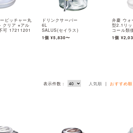
ターピッチャー丸
ドリンクサーバー
弁慶 ウ
ル クリア ※アル
6L
型2.1リ
 17211201
SALUS(セイラス)
コール類使用
4521540247046
〜
1個
¥5,830〜
1個
¥2,0
表示件数：
人気順
|
おすすめ順