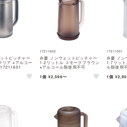
17211602
17211501
ェットピッチャー
弁慶 ノンウェットピッチャー
弁慶 ノ
 クリア ※アルコー
1.2リットル スモークブラウン
1.7リッ
7211601
※アルコール類使用不可
ル類使用不可
17211602
1個 ¥2,596〜
1個 ¥2,9
like
like