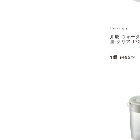
17211701
弁慶 ウォー
皿 クリア 172
1個 ¥495〜