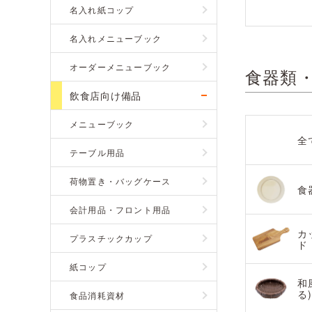
名入れ紙コップ
名入れメニューブック
オーダーメニューブック
食器類
飲食店向け備品
メニューブック
全
テーブル用品
荷物置き・バッグケース
食
会計用品・フロント用品
カ
プラスチックカップ
ド
紙コップ
和
る
食品消耗資材