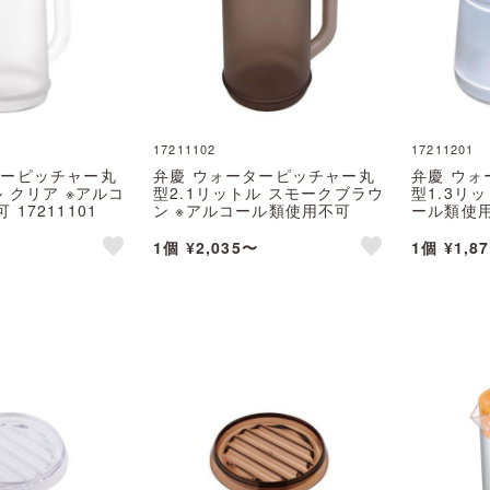
17211102
17211201
ターピッチャー丸
弁慶 ウォーターピッチャー丸
弁慶 ウ
ル クリア ※アルコ
型2.1リットル スモークブラウ
型1.3リ
17211101
ン ※アルコール類使用不可
ール類使用不
17211102
1個 ¥2,035〜
1個 ¥1,8
like
like