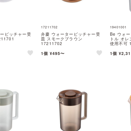
17211702
19401001
ターピッチャー受
弁慶 ウォーターピッチャー受
Be ウォ
11701
皿 スモークブラウン
トル オレ
17211702
使用不可 1
1個 ¥495〜
1個 ¥2,3
like
like