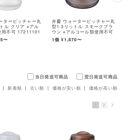
ォーターピッチャー丸
弁慶 ウォーターピッチャー丸
CAM
ットル クリア ※アル
型1.3リットル スモークブラ
ャー蓋
不可 17211101
ウン ※アルコール類使用不可
ア PC
17211202
35〜
1個
¥1,870〜
1個
¥4
当日発送可商品
翌日発送可商品
|
新着順
|
古い順
|
価格が安い順
|
価格が高い順
1
2