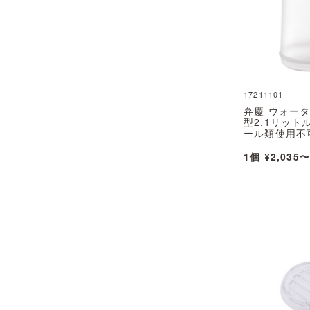
17211101
弁慶 ウォー
型2.1リット
ール類使用不可 
1個 ¥2,035〜