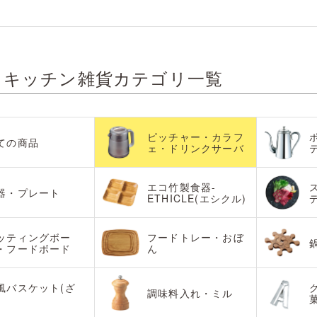
・キッチン雑貨カテゴリ一覧
ピッチャー・カラフ
ての商品
ェ・ドリンクサーバ
エコ竹製食器-
器・プレート
ETHICLE(エシクル)
ッティングボー
フードトレー・おぼ
・フードボード
ん
風バスケット(ざ
調味料入れ・ミル
)