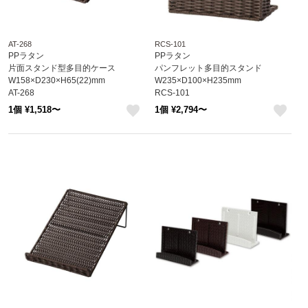
AT-268
RCS-101
PPラタン
PPラタン
片面スタンド型多目的ケース
パンフレット多目的スタンド
W158×D230×H65(22)mm
W235×D100×H235mm
AT-268
RCS-101
えいむ(Aim)
えいむ(Aim)
1個 ¥1,518〜
1個 ¥2,794〜
like
like