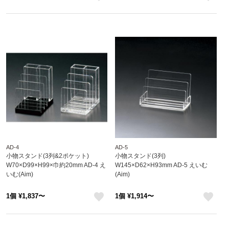
like
like
AD-4
AD-5
小物スタンド(3列&2ポケット)
小物スタンド(3列)
W70×D99×H99×巾約20mm AD-4 え
W145×D62×H93mm AD-5 えいむ
いむ(Aim)
(Aim)
1個 ¥1,837〜
1個 ¥1,914〜
like
like