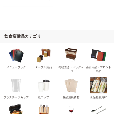
えいむ(Aim)
like
飲食店備品カテゴリ
メニューブック
テーブル用品
荷物置き・バッグケ
会計用品・フロント
ース
用品
プラスチックカップ
紙コップ
食品消耗資材
食品包装資材