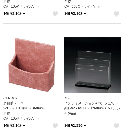
合皮
合皮
CAT-105K えいむ(Aim)
CAT-105C えいむ(Aim)
1個 ¥3,102〜
1個 ¥3,102〜
like
like
CAT-105P
AD-3
多目的ケース
インフォメーション&パンフ立て(3
W160×H163(80)×D60mm
列) W260×D80×H260mm AD-3 えい
合皮
む(Aim)
CAT-105P えいむ(Aim)
1個 ¥3,102〜
1個 ¥5,390〜