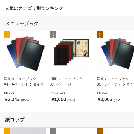
人気のカテゴリ別ランキング
メニューブック
洋風メニューブック
和風メニューブック
洋風メニューブック
A4・6ページ ピンタイプ
A4・4ページ
B5・6ページ ピンタイ
BB-501 ステージソフトメ
メニュークリップタイプ
BB-502 ステージソフ
BB-501
ウルシ-101
BB-502
ニュー えいむ(Aim)【当日
ウルシ-101 シンビ
ニュー6P えいむ(Aim)
¥2,343
¥1,650
¥2,002
発送可】
(税込)
(SHIMBI)【当日発送可】
(税込)
(税込)
紙コップ