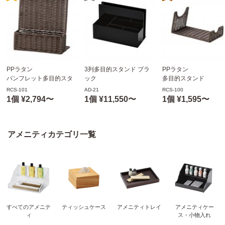
PPラタン
3列多目的スタンド ブラ
PPラタン
パンフレット多目的スタ
ック
多目的スタンド
ンド
W240×D120×H160mm
W210xD115xH105(50
RCS-101
AD-21
RCS-100
W235×D100×H235mm
AD-21 えいむ(Aim)
ワインスタンド
1個 ¥2,794〜
1個 ¥11,550〜
1個 ¥1,595〜
RCS-101
RCS-100
えいむ(Aim)
えいむ(Aim)
アメニティカテゴリ一覧
すべてのアメニテ
ティッシュケース
アメニティトレイ
アメニティケー
ィ
ス・小物入れ