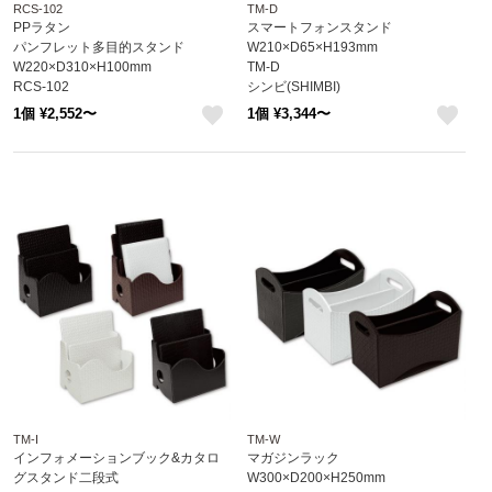
RCS-102
TM-D
PPラタン
スマートフォンスタンド
パンフレット多目的スタンド
W210×D65×H193mm
W220×D310×H100mm
TM-D
RCS-102
シンビ(SHIMBI)
えいむ(Aim)
※受注生産品
1個 ¥2,552〜
1個 ¥3,344〜
like
like
TM-I
TM-W
インフォメーションブック&カタロ
マガジンラック
グスタンド二段式
W300×D200×H250mm