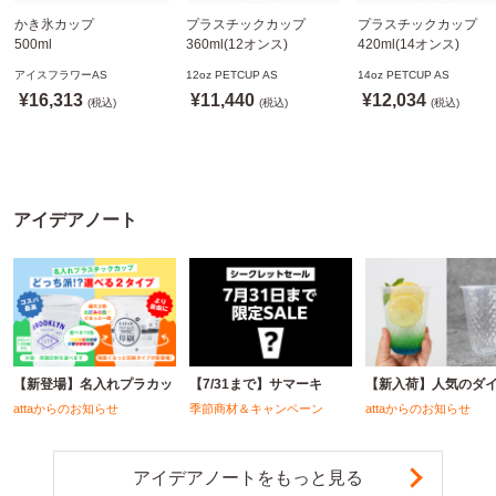
かき氷カップ
プラスチックカップ
プラスチックカップ
500ml
360ml(12オンス)
420ml(14オンス)
800個(A-PET)
92.5mm口径1,000個(PET
92.5mm口径1,000個(P
アイスフラワーAS
12oz PETCUP AS
14oz PETCUP AS
※北海道・沖縄・離島 送
製)
製)
¥16,313
¥11,440
¥12,034
料別途
(税込)
※沖縄・離島 配送料別途
(税込)
※沖縄・離島 配送料別
(税込)
※個人宅配送不可
※個人宅配送不可
※個人宅配送不可
アイデアノート
【新登場】名入れプラカッ
【7/31まで】サマーキ
【新入荷】人気のダ
attaからのお知らせ
季節商材＆キャンペーン
attaからのお知らせ
アイデアノートをもっと見る