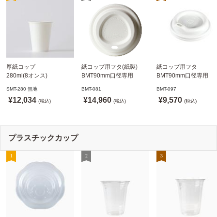
厚紙コップ
紙コップ用フタ(紙製)
紙コップ用フタ
280ml(8オンス)
BMT90mm口径専用
BMT90mm口径専用
79.6mm口径 1,000個
白 1,000個
白 1,000個
SMT-280 無地
BMT-081
BMT-097
SMT-280 無地
ドリンキングリッド
ノーストローフタ
¥12,034
¥14,960
¥9,570
※沖縄・離島 送料別途
(税込)
※適合品番あり ※沖縄・
(税込)
※適合品番あり ※沖縄
(税込)
離島 送料別途
離島 送料別途
プラスチックカップ