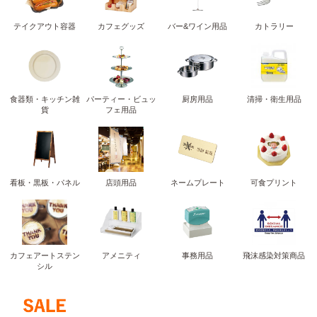
テイクアウト容器
カフェグッズ
バー&ワイン用品
カトラリー
食器類・キッチン雑
パーティー・ビュッ
厨房用品
清掃・衛生用品
貨
フェ用品
看板・黒板・パネル
店頭用品
ネームプレート
可食プリント
カフェアートステン
アメニティ
事務用品
飛沫感染対策商品
シル