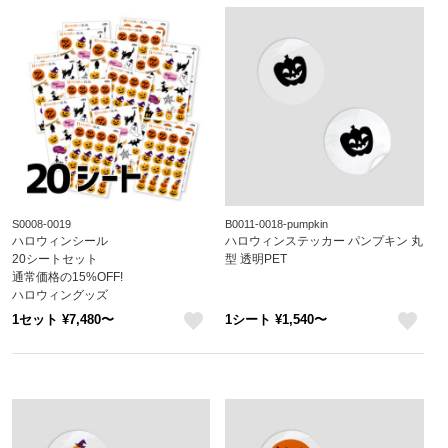
S0008-0019
B0011-0018-pumpkin
ハロウィンシール
ハロウィンステッカー パンプキン 丸
20シートセット
型 透明PET
通常価格の15%OFF!
ハロウィングッズ
シール
1セット ¥7,480〜
1シート ¥1,540〜
S0008-0019
like
like