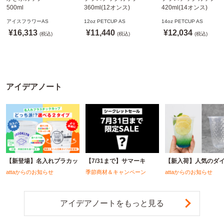
500ml
360ml(12オンス)
420ml(14オンス)
800個(A-PET)
92.5mm口径1,000個(PET
92.5mm口径1,000個(P
アイスフラワーAS
12oz PETCUP AS
14oz PETCUP AS
※北海道・沖縄・離島 送
製)
製)
¥16,313
¥11,440
¥12,034
料別途
(税込)
※沖縄・離島 配送料別途
(税込)
※沖縄・離島 配送料別
(税込)
※個人宅配送不可
※個人宅配送不可
※個人宅配送不可
アイデアノート
【新登場】名入れプラカッ
【7/31まで】サマーキ
【新入荷】人気のダ
attaからのお知らせ
季節商材＆キャンペーン
attaからのお知らせ
アイデアノートをもっと見る