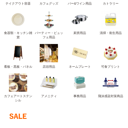
テイクアウト容器
カフェグッズ
バー&ワイン用品
カトラリー
食器類・キッチン雑
パーティー・ビュッ
厨房用品
清掃・衛生用品
貨
フェ用品
看板・黒板・パネル
店頭用品
ネームプレート
可食プリント
カフェアートステン
アメニティ
事務用品
飛沫感染対策商品
シル