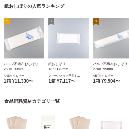
紙おしぼりの人気ランキング
パルプ不織布おしぼり
紙おしぼり
パルプ不織布おしぼり
260×190mm
185×170mm
270×195mm
平型 1,500本
平型 1,500本
丸型 1,200本
ANEタイムリー
クリーンメイト平型ミニ
AETタイムリー
ANEタイムリー
クリーンメイト平型ミニ
AETタイムリー
1箱 ¥11,330〜
1箱 ¥7,117〜
1箱 ¥9,504〜
食品消耗資材カテゴリ一覧