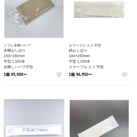
リフレ未晒ハーフ
エマーブル エコ 平型
未晒おしぼり
紙おしぼり
150×180mm
180×260mm
平型 1,500本
平型 1,200本
未晒しハーフ平型
エマーブル エコ 平型
※北海道・沖縄・離島 送料別途
1箱 ¥5,500〜
1箱 ¥6,952〜
like
like