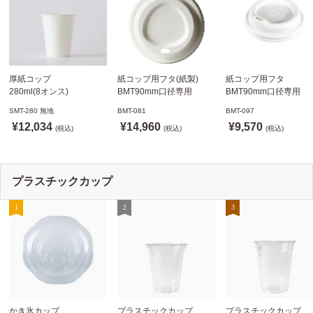
厚紙コップ
紙コップ用フタ(紙製)
紙コップ用フタ
280ml(8オンス)
BMT90mm口径専用
BMT90mm口径専用
79.6mm口径 1,000個
白 1,000個
白 1,000個
SMT-280 無地
BMT-081
BMT-097
SMT-280 無地
ドリンキングリッド
ノーストローフタ
¥12,034
¥14,960
¥9,570
※沖縄・離島 送料別途
(税込)
※適合品番あり ※沖縄・
(税込)
※適合品番あり ※沖縄
(税込)
離島 送料別途
離島 送料別途
プラスチックカップ
かき氷カップ
プラスチックカップ
プラスチックカップ