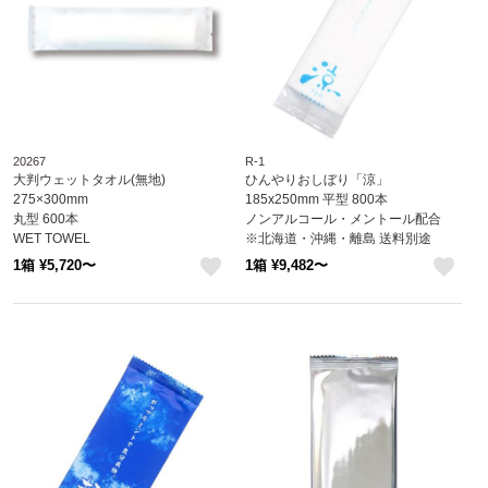
20267
R-1
大判ウェットタオル(無地)
ひんやりおしぼり「涼」
275×300mm
185x250mm 平型 800本
丸型 600本
ノンアルコール・メントール配合
WET TOWEL
※北海道・沖縄・離島 送料別途
※北海道・沖縄・離島 送料別途 ※個
1箱 ¥5,720〜
1箱 ¥9,482〜
人宅配送不可 (尚美堂/フジナップ)
like
like