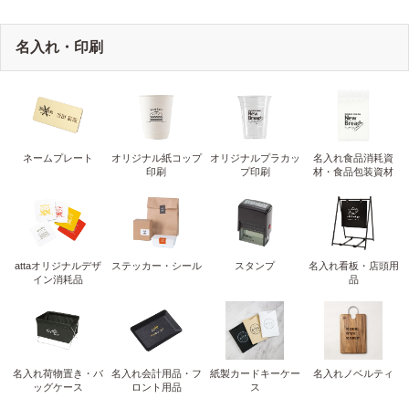
名入れ・印刷
ネームプレート
オリジナル紙コップ
オリジナルプラカッ
名入れ食品消耗資
印刷
プ印刷
材・食品包装資材
attaオリジナルデザ
ステッカー・シール
スタンプ
名入れ看板・店頭用
イン消耗品
品
名入れ荷物置き・バ
名入れ会計用品・フ
紙製カードキーケー
名入れノベルティ
ッグケース
ロント用品
ス