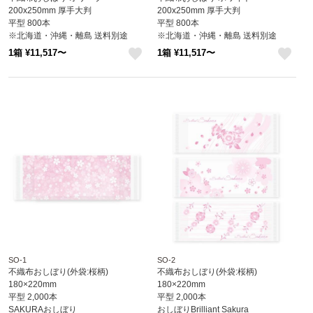
200x250mm 厚手大判
200x250mm 厚手大判
平型 800本
平型 800本
※北海道・沖縄・離島 送料別途
※北海道・沖縄・離島 送料別途
1箱 ¥11,517〜
1箱 ¥11,517〜
like
like
SO-1
SO-2
不織布おしぼり(外袋:桜柄)
不織布おしぼり(外袋:桜柄)
180×220mm
180×220mm
平型 2,000本
平型 2,000本
SAKURAおしぼり
おしぼりBrilliant Sakura