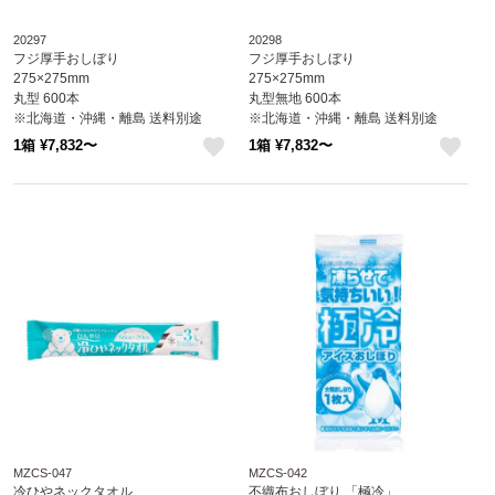
20297
20298
フジ厚手おしぼり
フジ厚手おしぼり
275×275mm
275×275mm
丸型 600本
丸型無地 600本
※北海道・沖縄・離島 送料別途
※北海道・沖縄・離島 送料別途
※個人宅配送不可 (尚美堂/フジナッ
※個人宅配送不可 (尚美堂/フジナッ
1箱 ¥7,832〜
1箱 ¥7,832〜
プ)
プ)
like
like
MZCS-047
MZCS-042
冷ひやネックタオル
不織布おしぼり 「極冷」