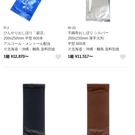
R-2
W-20
ひんやりおしぼり「超涼」
不織布おしぼり シルバー
200x250mm 平型 800本
200x250mm 厚手大判
アルコール・メントール配合
平型 800本
※北海道・沖縄・離島 送料別途
※北海道・沖縄・離島 送料別途
1箱 ¥12,870〜
1箱 ¥11,517〜
like
like