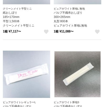
クリーンメイト平型ミニ
ピュアホワイト厚地L 無地
紙おしぼり
パルプ不織布おしぼり
185×170mm
300×265mm
平型 1,500本
丸型 800本
クリーンメイト平型ミニ
ピュアホワイト厚地L無地
1箱 ¥7,117〜
1箱 ¥11,088〜
like
like
ピュアホワイトレギュラーL
ピュアホワイト厚地S
パルプ不織布おしぼり
パルプ不織布おしぼり