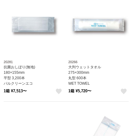
20281
20266
抗菌おしぼり(無地)
大判ウェットタオル
180×155mm
275×300mm
平型 3,200本
丸型 600本
パルクリーンエコ
WET TOWEL
※北海道・沖縄・離島 送料別途 ※個
※北海道・沖縄・離島 送料別途 ※個
1箱 ¥7,513〜
1箱 ¥5,720〜
人宅配送不可 (尚美堂/フジナップ)
人宅配送不可 (尚美堂/フジナップ)
like
like