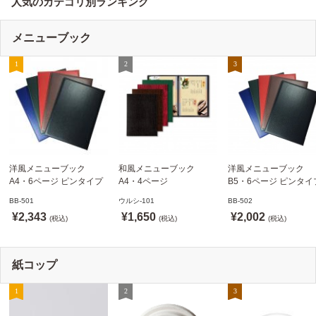
人気のカテゴリ別ランキング
メニューブック
洋風メニューブック
和風メニューブック
洋風メニューブック
A4・6ページ ピンタイプ
A4・4ページ
B5・6ページ ピンタイ
BB-501 ステージソフトメ
メニュークリップタイプ
BB-502 ステージソフ
BB-501
ウルシ-101
BB-502
ニュー えいむ(Aim)【当日
ウルシ-101 シンビ
ニュー6P えいむ(Aim)
¥2,343
¥1,650
¥2,002
発送可】
(税込)
(SHIMBI)【当日発送可】
(税込)
(税込)
紙コップ