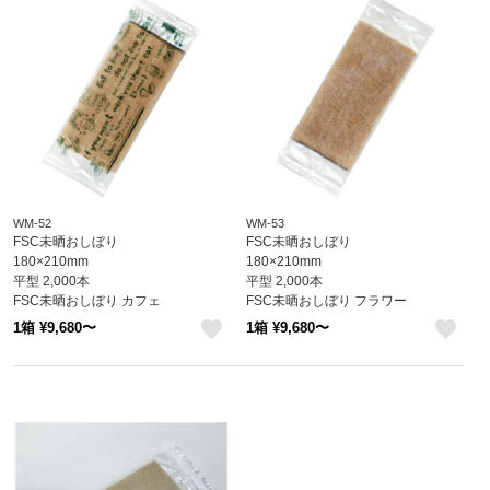
WM-52
WM-53
FSC未晒おしぼり
FSC未晒おしぼり
180×210mm
180×210mm
平型 2,000本
平型 2,000本
FSC未晒おしぼり カフェ
FSC未晒おしぼり フラワー
※北海道・沖縄・離島 送料別途
※北海道・沖縄・離島 送料別途
1箱 ¥9,680〜
1箱 ¥9,680〜
like
like