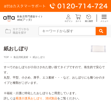
飲食店専門通販サイト
atta(アッタ)
ログイン
メニュー
カート
購入履歴
紙おしぼり
TOP
>
食品消耗資材
> 紙おしぼり
すべてのおしぼりが小分けされた使い捨てタイプですので、衛生的で安心で
す。
丸型、平型、小さめ、厚手、エコ素材・・・など、おしぼりにも幾つかのタ
イプと種類がございます。
※福祉・介護に特化したおしぼりもご用意しています。
詳しくは
看護介護系おしぼり、清拭製品
をご覧ください。