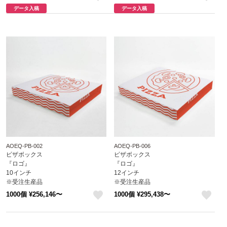
like
like
データ入稿
データ入稿
AOEQ-PB-002
AOEQ-PB-006
ピザボックス
ピザボックス
『ロゴ』
『ロゴ』
10インチ
12インチ
※受注生産品
※受注生産品
※沖縄・離島 送料別途
※沖縄・離島 送料別途
1000個 ¥256,146〜
1000個 ¥295,438〜
attaオリジナルデザイン
attaオリジナルデザイン
like
like