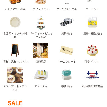
テイクアウト容器
カフェグッズ
バー&ワイン用品
カトラリー
食器類・キッチン雑
パーティー・ビュッ
厨房用品
清掃・衛生用品
貨
フェ用品
看板・黒板・パネル
店頭用品
ネームプレート
可食プリント
カフェアートステン
アメニティ
事務用品
飛沫感染対策商品
シル