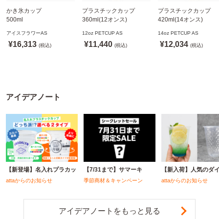
かき氷カップ
プラスチックカップ
プラスチックカップ
500ml
360ml(12オンス)
420ml(14オンス)
800個(A-PET)
92.5mm口径1,000個(PET
92.5mm口径1,000個(P
アイスフラワーAS
12oz PETCUP AS
14oz PETCUP AS
※北海道・沖縄・離島 送
製)
製)
¥16,313
¥11,440
¥12,034
料別途
(税込)
※沖縄・離島 配送料別途
(税込)
※沖縄・離島 配送料別
(税込)
※個人宅配送不可
※個人宅配送不可
※個人宅配送不可
アイデアノート
【新登場】名入れプラカッ
【7/31まで】サマーキ
【新入荷】人気のダ
attaからのお知らせ
季節商材＆キャンペーン
attaからのお知らせ
アイデアノートをもっと見る