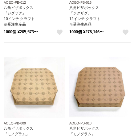
AOEQ-PB-012
AOEQ-PB-016
八角ピザボックス
八角ピザボックス
『ジグザグ』
『ジグザグ』
10インチ クラフト
12インチ クラフト
※受注生産品
※受注生産品
※沖縄・離島 送料別途
※沖縄・離島 送料別途
1000個 ¥265,573〜
1000個 ¥278,146〜
attaオリジナルデザイン
attaオリジナルデザイン
like
like
AOEQ-PB-009
AOEQ-PB-013
八角ピザボックス
八角ピザボックス
『モノグラム』
『モノグラム』