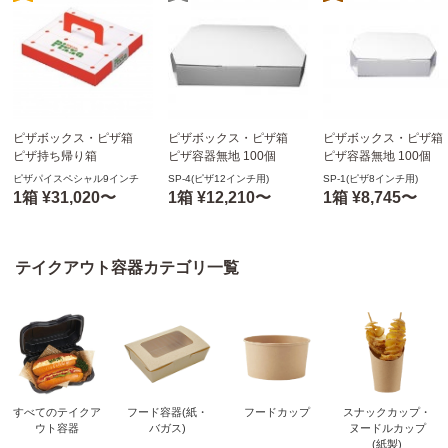
ピザボックス・ピザ箱
ピザボックス・ピザ箱
ピザボックス・ピザ箱
ピザ持ち帰り箱
ピザ容器無地 100個
ピザ容器無地 100個
233×233×30mm 300個
325×325×45mm SP-
210×210×40mm SP-1
ピザパイスペシャル9インチ
SP-4(ピザ12インチ用)
SP-1(ピザ8インチ用)
ピザパイスペシャル9イン
4(PZ12インチ用)
ザ8インチ用)
1箱 ¥31,020〜
1箱 ¥12,210〜
1箱 ¥8,745〜
チ
テイクアウト容器カテゴリ一覧
すべてのテイクア
フード容器(紙・
フードカップ
スナックカップ・
ウト容器
バガス)
ヌードルカップ
(紙製)