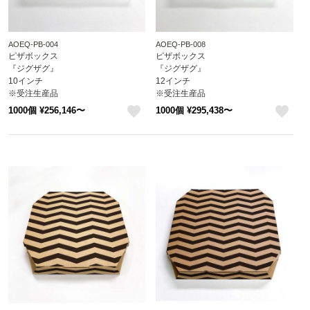
AOEQ-PB-004
AOEQ-PB-008
ピザボックス
ピザボックス
『ジグザグ』
『ジグザグ』
10インチ
12インチ
※受注生産品
※受注生産品
※沖縄・離島 送料別途
※沖縄・離島 送料別途
1000個 ¥256,146〜
1000個 ¥295,438〜
attaオリジナルデザイン
attaオリジナルデザイン
like
like