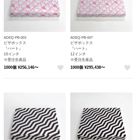
AOEQ-PB-003
AOEQ-PB-007
ピザボックス
ピザボックス
『ハート』
『ハート』
10インチ
12インチ
※受注生産品
※受注生産品
※沖縄・離島 送料別途
※沖縄・離島 送料別途
1000個 ¥256,146〜
1000個 ¥295,438〜
attaオリジナルデザイン
attaオリジナルデザイン
like
like