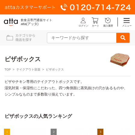
飲食店専門通販サイト
atta(アッタ)
ログイン
メニュー
カート
購入履歴
ピザボックス
TOP
>
テイクアウト容器
> ピザボックス
ピザやチキン専用のテイクアウトボックスです。
湿気対策・保湿性にこだわった、四つ角側面に蒸気抜けの穴があるものや、
シンプルなものまで多数取り揃えています。
ピザボックスの人気ランキング