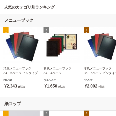
人気のカテゴリ別ランキング
メニューブック
洋風メニューブック
和風メニューブック
洋風メニューブック
A4・6ページ ピンタイプ
A4・4ページ
B5・6ページ ピンタイ
BB-501 ステージソフトメ
メニュークリップタイプ
BB-502 ステージソフ
BB-501
ウルシ-101
BB-502
ニュー えいむ(Aim)【当日
ウルシ-101 シンビ
ニュー6P えいむ(Aim)
¥2,343
¥1,650
¥2,002
発送可】
(税込)
(SHIMBI)【当日発送可】
(税込)
(税込)
紙コップ