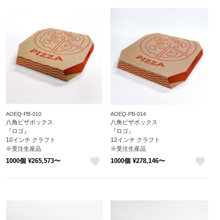
AOEQ-PB-010
AOEQ-PB-014
八角ピザボックス
八角ピザボックス
『ロゴ』
『ロゴ』
10インチ クラフト
12インチ クラフト
※受注生産品
※受注生産品
※沖縄・離島 送料別途
※沖縄・離島 送料別途
1000個 ¥265,573〜
1000個 ¥278,146〜
attaオリジナルデザイン
attaオリジナルデザイン
like
like