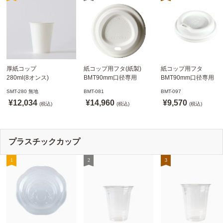
厚紙コップ
紙コップ用フタ(紙製)
紙コップ用フタ
280ml(8オンス)
BMT90mm口径専用
BMT90mm口径専用
79.6mm口径 1,000個
白 1,000個
白 1,000個
SMT-280 無地
BMT-081
BMT-097
SMT-280 無地
ドリンキングリッド
ノーストローフタ
¥12,034
¥14,960
¥9,570
※沖縄・離島 送料別途
(税込)
※適合品番あり ※沖縄・
(税込)
※適合品番あり ※沖縄
(税込)
離島 送料別途
離島 送料別途
プラスチックカップ