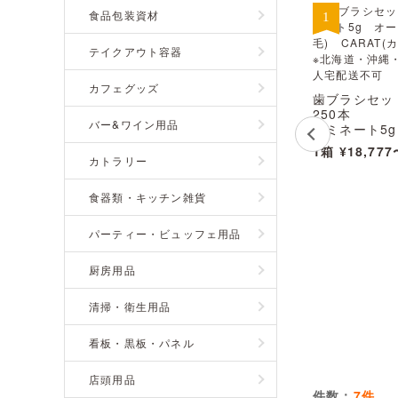
食品包装資材
テイクアウト容器
カフェグッズ
歯ブラシセッ
250本
バー&ワイン用品
ラミネート5g
オーパス 27
1箱
¥18,777
CARAT(カ
カトラリー
※北海道・沖
途 ※個人宅配
食器類・キッチン雑貨
パーティー・ビュッフェ用品
厨房用品
清掃・衛生用品
看板・黒板・パネル
店頭用品
件数：
7件