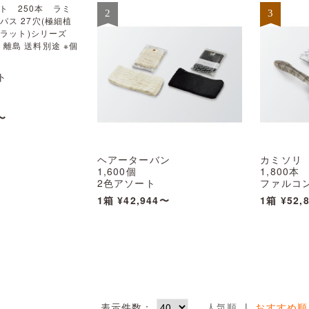
ト
穴(極細植毛)
〜
ラット)シリーズ
縄・離島 送料別
送不可
ヘアーターバン
カミソリ
1,600個
1,800本
2色アソート
ファルコン
CARAT(カラット)シリーズ
首振りス
1箱
¥42,944〜
1箱
¥52,
※北海道・沖縄・離島 送料別
CARAT
途 ※個人宅配送不可
※北海道・
途 ※個人
表示件数：
人気順
|
おすすめ順