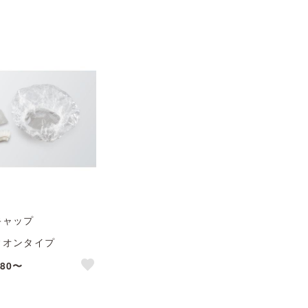
like
like
配送不可
※個人宅配送不可
キャップ
ィオンタイプ
(カラット)シリーズ
沖縄・離島 送料別途
880〜
配送不可
like