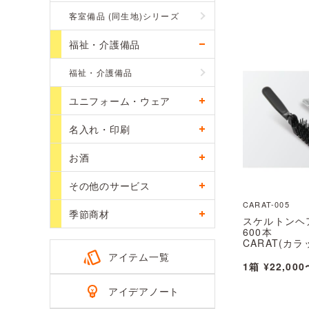
客室備品 (同生地)シリーズ
福祉・介護備品
福祉・介護備品
ユニフォーム・ウェア
名入れ・印刷
お酒
その他のサービス
CARAT-005
季節商材
スケルトンヘ
600本
CARAT(カ
※北海道・沖
アイテム一覧
※個人宅配送
1箱 ¥22,000
アイデアノート