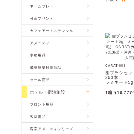
ネームプレート
可食プリント
カフェアートステンシル
アメニティ
事務用品
CARAT-001
飛沫感染対策商品
歯ブラシセッ
250本
セール商品
ラミネート5g
オーパス 27
CARAT(カ
ホテル・宿泊施設
1箱 ¥18,777
※北海道・沖
※個人宅配送
フロント用品
客室備品
客室アメニティシリーズ