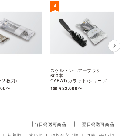
スケルトンヘアーブラシ
歯ブラ
600本
2,00
(3枚刃)
CARAT(カラット)シリーズ
ラミネ
ムーサー付
※北海道・沖縄・離島 送料別
クレー
800〜
1箱
¥22,000〜
1箱
¥7
(カラット)シリーズ
途 ※個人宅配送不可
CAR
沖縄・離島 送料別
※北海
宅配送不可
途 ※
当日発送可商品
翌日発送可商品
|
新着順
|
古い順
|
価格が安い順
|
価格が高い順