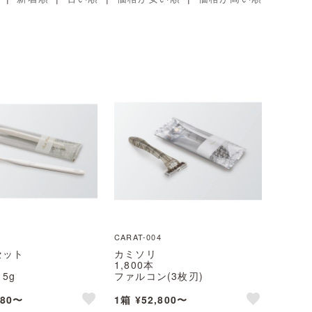
CARAT-004
セット
カミソリ
1,800本
5g
ファルコン(3枚刃)
ファ 28穴
首振りスムーサー付
(カラット)シリーズ
CARAT(カラット)シリーズ
280〜
1箱 ¥52,800〜
沖縄・離島 送料別途
※北海道・沖縄・離島 送料別途