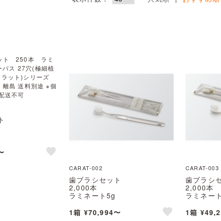
ト
穴(極細植毛)
ラット)シリーズ
〜
縄・離島 送料別途
like
不可
CARAT-002
CARAT-003
歯ブラシセット
歯ブラシ
2,000本
2,000本
ラミネート5g
ラミネート
クレール 28穴(極細植毛)
シオンアル
CARAT(カラット)シリーズ
CARAT
1箱 ¥70,994〜
1箱 ¥49,
※北海道・沖縄・離島 送料別途
※北海道・