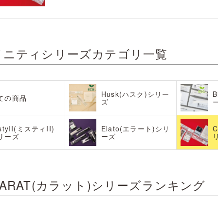
メニティシリーズカテゴリ一覧
Husk(ハスク)シリー
B
ての商品
ズ
styII(ミスティII)
Elato(エラート)シリ
リーズ
ーズ
ARAT(カラット)シリーズランキング