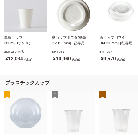
厚紙コップ
紙コップ用フタ(紙製)
紙コップ用フタ
280ml(8オンス)
BMT90mm口径専用
BMT90mm口径専用
79.6mm口径 1,000個
白 1,000個
白 1,000個
SMT-280 無地
BMT-081
BMT-097
SMT-280 無地
ドリンキングリッド
ノーストローフタ
¥12,034
¥14,960
¥9,570
※沖縄・離島 送料別途
(税込)
※適合品番あり ※沖縄・
(税込)
※適合品番あり ※沖縄
(税込)
離島 送料別途
離島 送料別途
プラスチックカップ