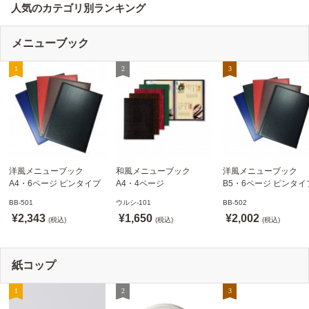
人気のカテゴリ別ランキング
メニューブック
洋風メニューブック
和風メニューブック
洋風メニューブック
A4・6ページ ピンタイプ
A4・4ページ
B5・6ページ ピンタイ
BB-501 ステージソフトメ
メニュークリップタイプ
BB-502 ステージソフ
BB-501
ウルシ-101
BB-502
ニュー えいむ(Aim)【当日
ウルシ-101 シンビ
ニュー6P えいむ(Aim)
¥2,343
¥1,650
¥2,002
発送可】
(税込)
(SHIMBI)【当日発送可】
(税込)
(税込)
紙コップ