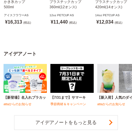
かき氷カップ
プラスチックカップ
プラスチックカップ
500ml
360ml(12オンス)
420ml(14オンス)
800個(A-PET)
92.5mm口径1,000個(PET
92.5mm口径1,000個(P
アイスフラワーAS
12oz PETCUP AS
14oz PETCUP AS
※北海道・沖縄・離島 送
製)
製)
¥16,313
¥11,440
¥12,034
料別途
(税込)
※沖縄・離島 配送料別途
(税込)
※沖縄・離島 配送料別
(税込)
※個人宅配送不可
※個人宅配送不可
※個人宅配送不可
アイデアノート
【新登場】名入れプラカッ
【7/31まで】サマーキ
【新入荷】人気のダ
attaからのお知らせ
季節商材＆キャンペーン
attaからのお知らせ
アイデアノートをもっと見る