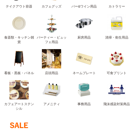
テイクアウト容器
カフェグッズ
バー&ワイン用品
カトラリー
食器類・キッチン雑
パーティー・ビュッ
厨房用品
清掃・衛生用品
貨
フェ用品
看板・黒板・パネル
店頭用品
ネームプレート
可食プリント
カフェアートステン
アメニティ
事務用品
飛沫感染対策商品
シル