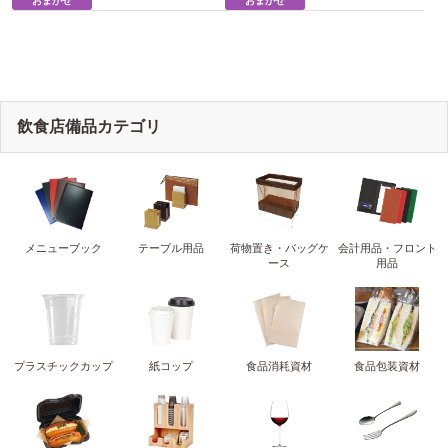
like
like
おまかせ
おまかせ
飲食店備品カテゴリ
メニューブック
テーブル用品
荷物置き・バッグケ
会計用品・フロント
ース
用品
プラスチックカップ
紙コップ
食品消耗資材
食品包装資材