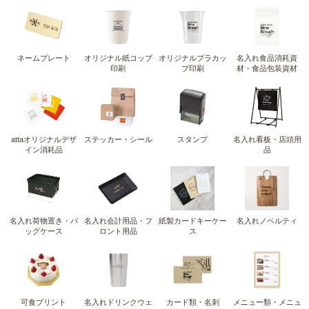
ネームプレート
オリジナル紙コップ
オリジナルプラカッ
名入れ食品消耗資
印刷
プ印刷
材・食品包装資材
attaオリジナルデザ
ステッカー・シール
スタンプ
名入れ看板・店頭用
イン消耗品
品
名入れ荷物置き・バ
名入れ会計用品・フ
紙製カードキーケー
名入れノベルティ
ッグケース
ロント用品
ス
可食プリント
名入れドリンクウェ
カード類・名刺
メニュー類・メニュ