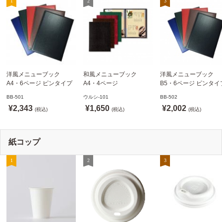
洋風メニューブック
和風メニューブック
洋風メニューブック
A4・6ページ ピンタイプ
A4・4ページ
B5・6ページ ピンタイ
BB-501 ステージソフトメ
メニュークリップタイプ
BB-502 ステージソフ
BB-501
ウルシ-101
BB-502
ニュー えいむ(Aim)【当日
ウルシ-101 シンビ
ニュー6P えいむ(Aim)
¥2,343
¥1,650
¥2,002
発送可】
(税込)
(SHIMBI)【当日発送可】
(税込)
(税込)
紙コップ