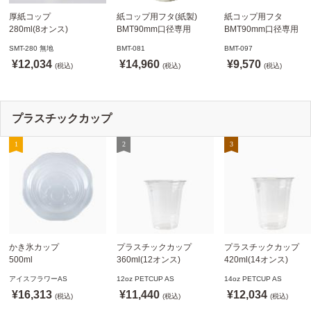
厚紙コップ
紙コップ用フタ(紙製)
紙コップ用フタ
280ml(8オンス)
BMT90mm口径専用
BMT90mm口径専用
79.6mm口径 1,000個
白 1,000個
白 1,000個
SMT-280 無地
BMT-081
BMT-097
SMT-280 無地
ドリンキングリッド
ノーストローフタ
¥12,034
¥14,960
¥9,570
※沖縄・離島 送料別途
(税込)
※適合品番あり ※沖縄・
(税込)
※適合品番あり ※沖縄
(税込)
離島 送料別途
離島 送料別途
プラスチックカップ
かき氷カップ
プラスチックカップ
プラスチックカップ
500ml
360ml(12オンス)
420ml(14オンス)
800個(A-PET)
92.5mm口径1,000個(PET
92.5mm口径1,000個(P
アイスフラワーAS
12oz PETCUP AS
14oz PETCUP AS
※北海道・沖縄・離島 送
製)
製)
¥16,313
¥11,440
¥12,034
料別途
(税込)
※沖縄・離島 配送料別途
(税込)
※沖縄・離島 配送料別
(税込)
※個人宅配送不可
※個人宅配送不可
※個人宅配送不可