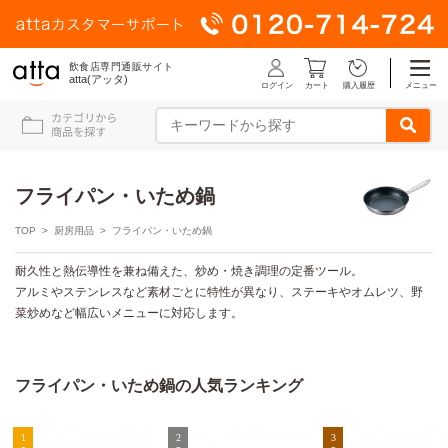
飲食店専門通販サイト
atta(アッタ)
ログイン
メニュー
カート
購入履歴
フライパン・いため鍋
TOP
>
厨房用品
> フライパン・いため鍋
耐久性と熱伝導性を兼ね備えた、炒め・焼き調理の定番ツール。
アルミやステンレスなど素材ごとに特性が異なり、ステーキやオムレツ、野
菜炒めなど幅広いメニューに対応します。
フライパン・いため鍋の人気ランキング