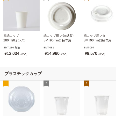
厚紙コップ
紙コップ用フタ(紙製)
紙コップ用フタ
280ml(8オンス)
BMT90mm口径専用
BMT90mm口径専用
79.6mm口径 1,000個
白 1,000個
白 1,000個
SMT-280 無地
BMT-081
BMT-097
SMT-280 無地
ドリンキングリッド
ノーストローフタ
¥12,034
¥14,960
¥9,570
※沖縄・離島 送料別途
(税込)
※適合品番あり ※沖縄・
(税込)
※適合品番あり ※沖縄
(税込)
離島 送料別途
離島 送料別途
プラスチックカップ