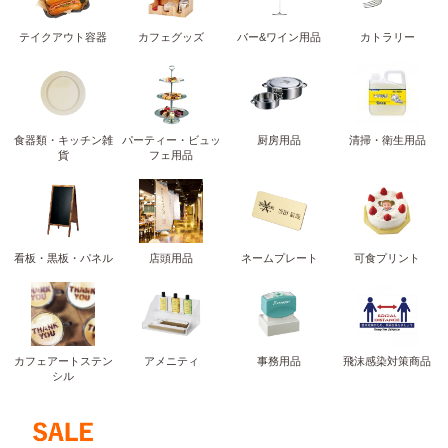
テイクアウト容器
カフェグッズ
バー&ワイン用品
カトラリー
食器類・キッチン雑
パーティー・ビュッ
厨房用品
清掃・衛生用品
貨
フェ用品
看板・黒板・パネル
店頭用品
ネームプレート
可食プリント
カフェアートステン
アメニティ
事務用品
飛沫感染対策商品
シル