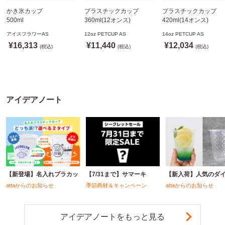
かき氷カップ
プラスチックカップ
プラスチックカップ
500ml
360ml(12オンス)
420ml(14オンス)
800個(A-PET)
92.5mm口径1,000個(PET
92.5mm口径1,000個(P
アイスフラワーAS
12oz PETCUP AS
14oz PETCUP AS
※北海道・沖縄・離島 送
製)
製)
¥16,313
¥11,440
¥12,034
料別途
(税込)
※沖縄・離島 配送料別途
(税込)
※沖縄・離島 配送料別
(税込)
※個人宅配送不可
※個人宅配送不可
※個人宅配送不可
アイデアノート
【新登場】名入れプラカッ
【7/31まで】サマーキ
【新入荷】人気のダ
attaからのお知らせ
季節商材＆キャンペーン
attaからのお知らせ
アイデアノートをもっと見る