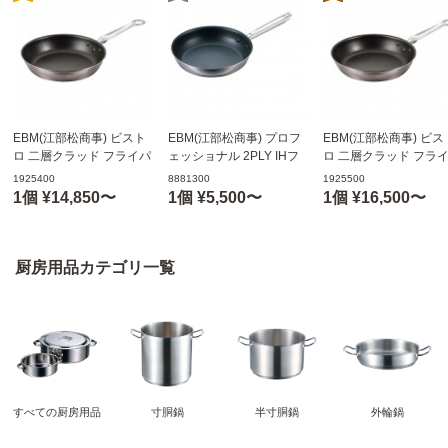
EBM(江部松商事) ビスト
EBM(江部松商事) プロフ
EBM(江部松商事) ビス
ロ 二層クラッド フライパ
ェッショナル 2PLY IHフ
ロ 二層クラッド フラ
ン 30cm(アルミ/ステン)
ライパン 9吋
ン 33cm(アルミ/ステン
1925400
8881300
1925500
(φ300xH55mm)
(φ220xH47mm)
(φ330xH65mm)
1個 ¥14,850〜
1個 ¥5,500〜
1個 ¥16,500〜
1925400
8881300
1925500
厨房用品カテゴリ一覧
すべての厨房用品
寸胴鍋
半寸胴鍋
外輪鍋