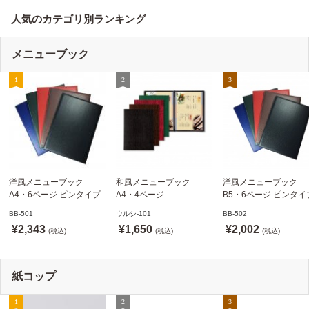
人気のカテゴリ別ランキング
メニューブック
洋風メニューブック
和風メニューブック
洋風メニューブック
A4・6ページ ピンタイプ
A4・4ページ
B5・6ページ ピンタイ
BB-501 ステージソフトメ
メニュークリップタイプ
BB-502 ステージソフ
BB-501
ウルシ-101
BB-502
ニュー えいむ(Aim)【当日
ウルシ-101 シンビ
ニュー6P えいむ(Aim)
¥2,343
¥1,650
¥2,002
発送可】
(税込)
(SHIMBI)【当日発送可】
(税込)
(税込)
紙コップ