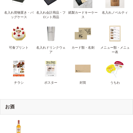
名入れ荷物置き・バ
名入れ会計用品・フ
紙製カードキーケー
名入れノベルティ
ッグケース
ロント用品
ス
可食プリント
名入れドリンクウェ
カード類・名刺
メニュー類・メニュ
ア
ー表
チラシ
ポスター
封筒
うちわ
お酒