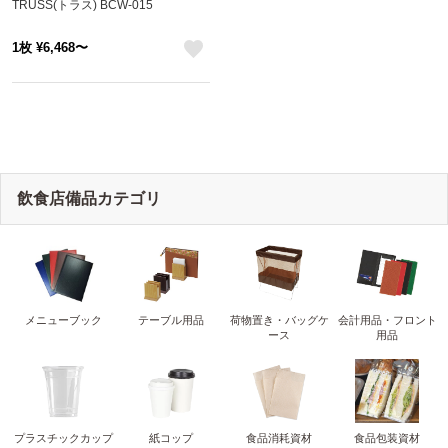
TRUSS(トラス) BCW-015
1枚 ¥6,468〜
like
飲食店備品カテゴリ
メニューブック
テーブル用品
荷物置き・バッグケ
会計用品・フロント
ース
用品
プラスチックカップ
紙コップ
食品消耗資材
食品包装資材