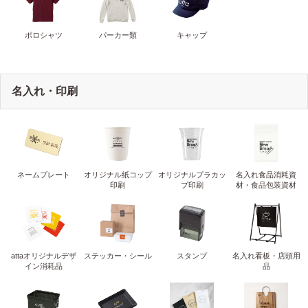
ポロシャツ
パーカー類
キャップ
名入れ・印刷
ネームプレート
オリジナル紙コップ
オリジナルプラカッ
名入れ食品消耗資
印刷
プ印刷
材・食品包装資材
attaオリジナルデザ
ステッカー・シール
スタンプ
名入れ看板・店頭用
イン消耗品
品