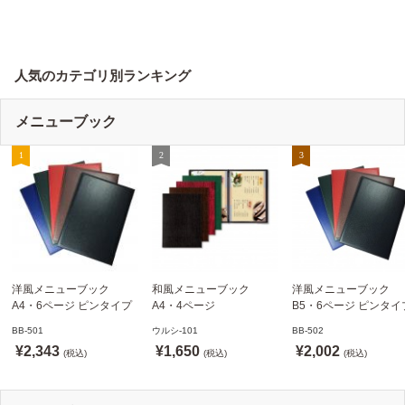
人気のカテゴリ別ランキング
メニューブック
洋風メニューブック
和風メニューブック
洋風メニューブック
A4・6ページ ピンタイプ
A4・4ページ
B5・6ページ ピンタイ
BB-501 ステージソフトメ
メニュークリップタイプ
BB-502 ステージソフ
BB-501
ウルシ-101
BB-502
ニュー えいむ(Aim)【当日
ウルシ-101 シンビ
ニュー6P えいむ(Aim)
¥2,343
¥1,650
¥2,002
発送可】
(税込)
(SHIMBI)【当日発送可】
(税込)
(税込)