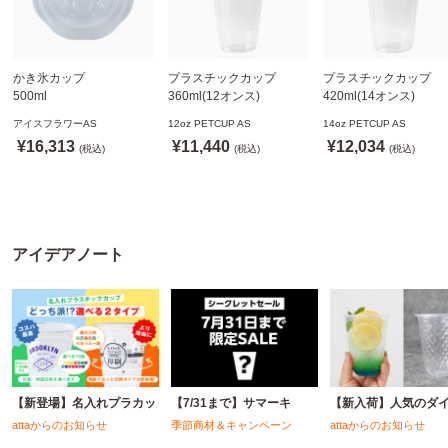
かき氷カップ
プラスチックカップ
プラスチックカップ
500ml
360ml(12オンス)
420ml(14オンス)
800個(A-PET)
92.5mm口径1,000個(PET
92.5mm口径1,000個(P
アイスフラワーAS
12oz PETCUP AS
14oz PETCUP AS
※北海道・沖縄・離島 送
製)
製)
¥16,313
¥11,440
¥12,034
料別途
(税込)
※沖縄・離島 配送料別途
(税込)
※沖縄・離島 配送料別
(税込)
※個人宅配送不可
※個人宅配送不可
※個人宅配送不可
アイデアノート
【新登場】名入れプラカッ
【7/31まで】サマーキ
【新入荷】人気のダ
attaからのお知らせ
季節商材＆キャンペーン
attaからのお知らせ