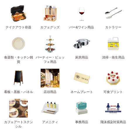
テイクアウト容器
カフェグッズ
バー&ワイン用品
カトラリー
食器類・キッチン雑
パーティー・ビュッ
厨房用品
清掃・衛生用品
貨
フェ用品
看板・黒板・パネル
店頭用品
ネームプレート
可食プリント
カフェアートステン
アメニティ
事務用品
飛沫感染対策商品
シル