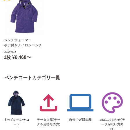
ベンチウォーマー
ボア付きナイロンベンチ
コート
BCW-015
TRUSS(トラス) BCW-
1枚 ¥6,468〜
015
ベンチコートカテゴリ一覧
すべてのベンチコ
データ入稿(デー
自分でWEB編集
attaにおまかせ(デ
ート
タをお持ちの方)
ータがない方向
け)