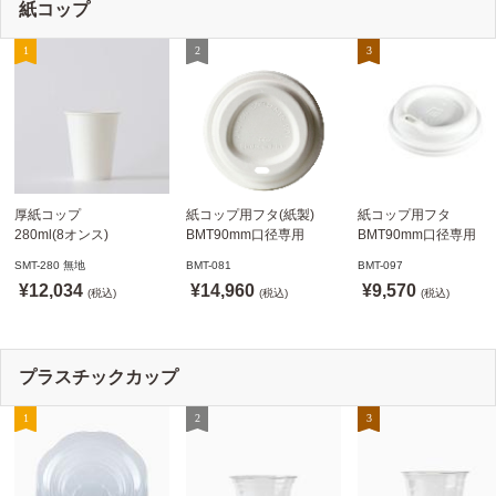
紙コップ
厚紙コップ
紙コップ用フタ(紙製)
紙コップ用フタ
280ml(8オンス)
BMT90mm口径専用
BMT90mm口径専用
79.6mm口径 1,000個
白 1,000個
白 1,000個
SMT-280 無地
BMT-081
BMT-097
SMT-280 無地
ドリンキングリッド
ノーストローフタ
¥12,034
¥14,960
¥9,570
※沖縄・離島 送料別途
(税込)
※適合品番あり ※沖縄・
(税込)
※適合品番あり ※沖縄
(税込)
離島 送料別途
離島 送料別途
プラスチックカップ