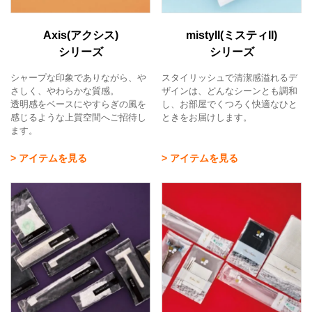
Axis(アクシス)
mistyII(ミスティII)
シリーズ
シリーズ
シャープな印象でありながら、や
スタイリッシュで清潔感溢れるデ
さしく、やわらかな質感。
ザインは、どんなシーンとも調和
透明感をベースにやすらぎの風を
し、お部屋でくつろく快適なひと
感じるような上質空間へご招待し
ときをお届けします。
ます。
> アイテムを見る
> アイテムを見る