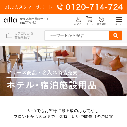
飲食店専門通販サイト
atta(アッタ)
ログイン
メニュー
カート
購入履歴
いつでもお客様に最上級のおもてなし
フロントから客室まで、気持ちいい空間作りのご提案