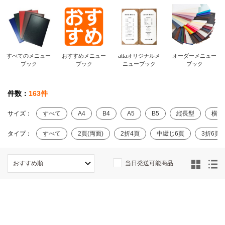
すべてのメニュー
おすすめメニュー
attaオリジナルメ
オーダーメニュー
ブック
ブック
ニューブック
ブック
件数：
163件
サイズ：
すべて
A4
B4
A5
B5
縦長型
横長
タイプ：
すべて
2頁(両面)
2折4頁
中綴じ6頁
3折6頁
当日発送可能商品