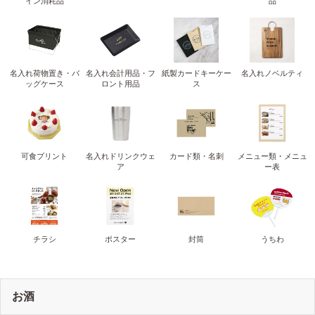
イン消耗品
品
名入れ荷物置き・バ
名入れ会計用品・フ
紙製カードキーケー
名入れノベルティ
ッグケース
ロント用品
ス
可食プリント
名入れドリンクウェ
カード類・名刺
メニュー類・メニュ
ア
ー表
チラシ
ポスター
封筒
うちわ
お酒