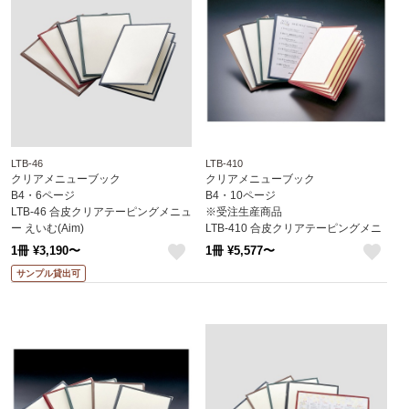
LTB-46
LTB-410
クリアメニューブック
クリアメニューブック
B4・6ページ
B4・10ページ
LTB-46 合皮クリアテーピングメニュ
※受注生産商品
ー えいむ(Aim)
LTB-410 合皮クリアテーピングメニ
ュー えいむ(Aim)
1冊 ¥3,190〜
1冊 ¥5,577〜
like
like
サンプル貸出可