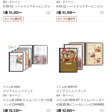
B4・2ページ
A3・2ページ
HTB-42 ハードクリアテーピングメ
HTA-32 ハードクリアテーピングメ
ニュー えいむ(Aim)
ニュー えいむ(Aim)
1冊 ¥1,265〜
1冊 ¥1,408〜
like
like
サンプル貸出可
サンプル貸出可
スリムB-ABW
スリムB-ABW-BT
クリアメニューブック
クリアメニューブック
A4・6ページ
A4・8ページ
スリムB-ABW スリムバインダー仕様
スリムB-ABW-BT スリムバインダー
シンビ(SHIMBI)
仕様(防滴ビニール) シンビ(SHIMBI)
1冊 ¥2,530〜
1冊 ¥2,860〜