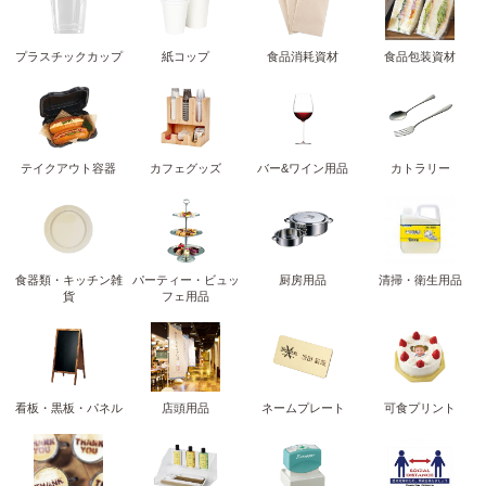
プラスチックカップ
紙コップ
食品消耗資材
食品包装資材
テイクアウト容器
カフェグッズ
バー&ワイン用品
カトラリー
食器類・キッチン雑
パーティー・ビュッ
厨房用品
清掃・衛生用品
貨
フェ用品
看板・黒板・パネル
店頭用品
ネームプレート
可食プリント