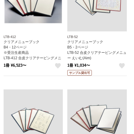
LTB-412
LTB-52
クリアメニューブック
クリアメニューブック
B4・12ページ
B5・2ページ
※受注生産商品
LTB-52 合皮クリアテーピングメニュ
LTB-412 合皮クリアテーピングメニ
ー えいむ(Aim)
ュー えいむ(Aim)
1冊 ¥6,523〜
1冊 ¥1,034〜
like
like
サンプル貸出可