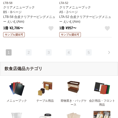
LTB-58
LTA-52
クリアメニューブック
クリアメニューブック
B5・8ページ
A5・2ページ
LTB-58 合皮クリアテーピングメニュ
LTA-52 合皮クリアテーピングメニュ
ー えいむ(Aim)
ー えいむ(Aim)
1冊 ¥2,706〜
1冊 ¥957〜
like
like
サンプル貸出可
サンプル貸出可
1
2
3
4
5
飲食店備品カテゴリ
メニューブック
テーブル用品
荷物置き・バッグケ
会計用品・フロント
ース
用品