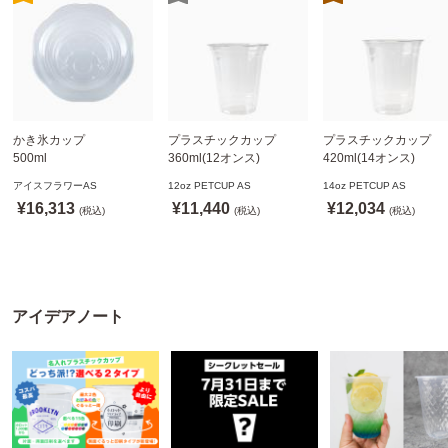
かき氷カップ
プラスチックカップ
プラスチックカップ
500ml
360ml(12オンス)
420ml(14オンス)
800個(A-PET)
92.5mm口径1,000個(PET
92.5mm口径1,000個(P
アイスフラワーAS
12oz PETCUP AS
14oz PETCUP AS
※北海道・沖縄・離島 送
製)
製)
¥16,313
¥11,440
¥12,034
料別途
(税込)
※沖縄・離島 配送料別途
(税込)
※沖縄・離島 配送料別
(税込)
※個人宅配送不可
※個人宅配送不可
※個人宅配送不可
アイデアノート