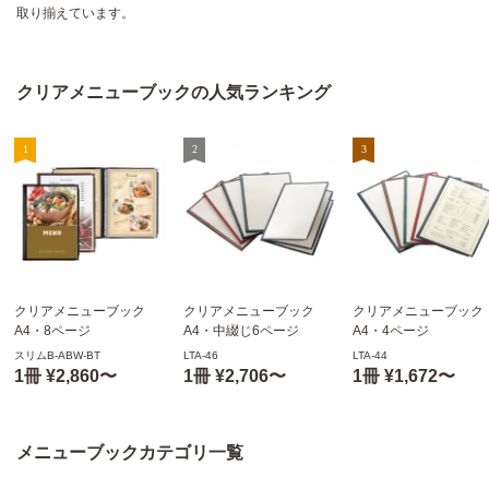
取り揃えています。
クリアメニューブックの人気ランキング
クリアメニューブック
クリアメニューブック
クリアメニューブック
A4・8ページ
A4・中綴じ6ページ
A4・4ページ
スリムB-ABW-BT スリム
LTA-46 合皮クリアテーピ
LTA-44 合皮クリアテ
スリムB-ABW-BT
LTA-46
LTA-44
バインダー仕様(防滴ビニ
ングメニュー えいむ(Aim)
ングメニュー えいむ(Ai
1冊 ¥2,860〜
1冊 ¥2,706〜
1冊 ¥1,672〜
ール) シンビ(SHIMBI)
メニューブックカテゴリ一覧