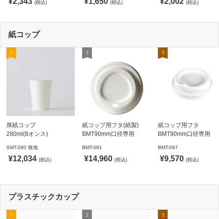
¥2,343
¥1,650
¥2,002
発送可】
(税込)
(SHIMBI)【当日発送可】
(税込)
(税込)
紙コップ
厚紙コップ
紙コップ用フタ(紙製)
紙コップ用フタ
280ml(8オンス)
BMT90mm口径専用
BMT90mm口径専用
79.6mm口径 1,000個
白 1,000個
白 1,000個
SMT-280 無地
BMT-081
BMT-097
SMT-280 無地
ドリンキングリッド
ノーストローフタ
¥12,034
¥14,960
¥9,570
※沖縄・離島 送料別途
(税込)
※適合品番あり ※沖縄・
(税込)
※適合品番あり ※沖縄
(税込)
離島 送料別途
離島 送料別途
プラスチックカップ