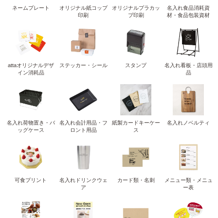
ネームプレート
オリジナル紙コップ
オリジナルプラカッ
名入れ食品消耗資
印刷
プ印刷
材・食品包装資材
attaオリジナルデザ
ステッカー・シール
スタンプ
名入れ看板・店頭用
イン消耗品
品
名入れ荷物置き・バ
名入れ会計用品・フ
紙製カードキーケー
名入れノベルティ
ッグケース
ロント用品
ス
可食プリント
名入れドリンクウェ
カード類・名刺
メニュー類・メニュ
ア
ー表