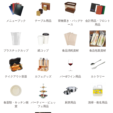
メニューブック
テーブル用品
荷物置き・バッグケ
会計用品・フロント
ース
用品
プラスチックカップ
紙コップ
食品消耗資材
食品包装資材
テイクアウト容器
カフェグッズ
バー&ワイン用品
カトラリー
食器類・キッチン雑
パーティー・ビュッ
厨房用品
清掃・衛生用品
貨
フェ用品