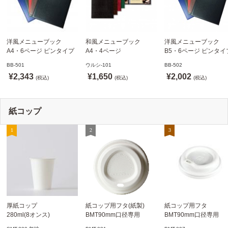
洋風メニューブック
和風メニューブック
洋風メニューブック
A4・6ページ ピンタイプ
A4・4ページ
B5・6ページ ピンタイ
BB-501 ステージソフトメ
メニュークリップタイプ
BB-502 ステージソフ
BB-501
ウルシ-101
BB-502
ニュー えいむ(Aim)【当日
ウルシ-101 シンビ
ニュー6P えいむ(Aim)
¥2,343
¥1,650
¥2,002
発送可】
(税込)
(SHIMBI)【当日発送可】
(税込)
(税込)
紙コップ
厚紙コップ
紙コップ用フタ(紙製)
紙コップ用フタ
280ml(8オンス)
BMT90mm口径専用
BMT90mm口径専用
79.6mm口径 1,000個
白 1,000個
白 1,000個