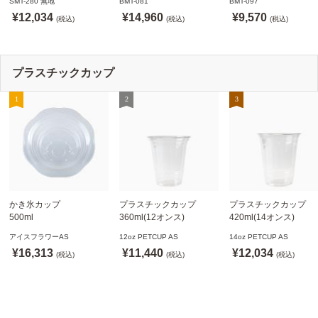
SMT-280 無地
BMT-081
BMT-097
SMT-280 無地
ドリンキングリッド
ノーストローフタ
¥12,034
¥14,960
¥9,570
※沖縄・離島 送料別途
(税込)
※適合品番あり ※沖縄・
(税込)
※適合品番あり ※沖縄
(税込)
離島 送料別途
離島 送料別途
プラスチックカップ
かき氷カップ
プラスチックカップ
プラスチックカップ
500ml
360ml(12オンス)
420ml(14オンス)
800個(A-PET)
92.5mm口径1,000個(PET
92.5mm口径1,000個(P
アイスフラワーAS
12oz PETCUP AS
14oz PETCUP AS
※北海道・沖縄・離島 送
製)
製)
¥16,313
¥11,440
¥12,034
料別途
(税込)
※沖縄・離島 配送料別途
(税込)
※沖縄・離島 配送料別
(税込)
※個人宅配送不可
※個人宅配送不可
※個人宅配送不可