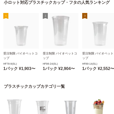
小ロット対応プラスチックカップ・フタの人気ランキング
受注制限 バイオペットコ
受注制限 バイオペットコ
受注制限 バイオペット
ップ
ップ
ップ
265ml (9オンス)
700ml (24オンス)
445ml (14オンス)
HF78-9(SL)
HF98-24(SL)
HF89-14(SL)
78mm口径 50個
98mm口径 50個
89mm口径 50個
1パック ¥1,903〜
1パック ¥2,904〜
1パック ¥2,552
(バイオPET製) HF78-
(バイオPET製) HF98-
(バイオPET製) HF89-
9(SL) ※沖縄・離島 送料
24(SL) ※沖縄・離島 送料
14(SL) ※沖縄・離島 
別途 (赤松化成)
別途 (赤松化成)
別途 (赤松化成)
プラスチックカップカテゴリ一覧