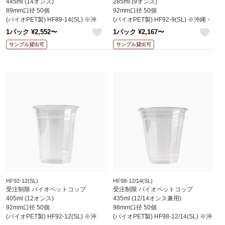
445ml (14オンス)
285ml (9オンス)
89mm口径 50個
92mm口径 50個
(バイオPET製) HF89-14(SL) ※沖
(バイオPET製) HF92-9(SL) ※沖縄・
縄・離島 送料別途 (赤松化成)
離島 送料別途 (赤松化成)
1パック ¥2,552〜
1パック ¥2,167〜
like
like
サンプル貸出可
サンプル貸出可
HF92-12(SL)
HF98-12/14(SL)
受注制限 バイオペットコップ
受注制限 バイオペットコップ
405ml (12オンス)
435ml (12/14オンス兼用)
92mm口径 50個
98mm口径 50個
(バイオPET製) HF92-12(SL) ※沖
(バイオPET製) HF98-12/14(SL) ※沖