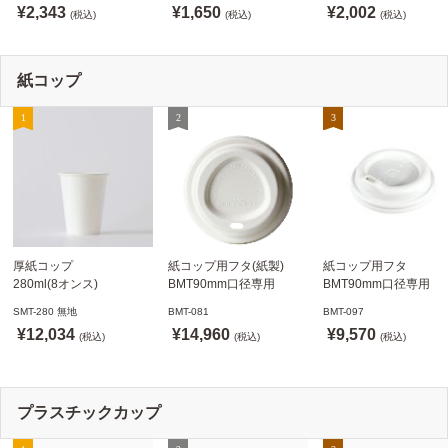
¥2,343
¥1,650
¥2,002
発送可】
(税込)
(SHIMBI)【当日発送可】
(税込)
(税込)
紙コップ
厚紙コップ
紙コップ用フタ(紙製)
紙コップ用フタ
280ml(8オンス)
BMT90mm口径専用
BMT90mm口径専用
79.6mm口径 1,000個
白 1,000個
白 1,000個
SMT-280 無地
BMT-081
BMT-097
SMT-280 無地
ドリンキングリッド
ノーストローフタ
¥12,034
¥14,960
¥9,570
※沖縄・離島 送料別途
(税込)
※適合品番あり ※沖縄・
(税込)
※適合品番あり ※沖縄
(税込)
離島 送料別途
離島 送料別途
プラスチックカップ