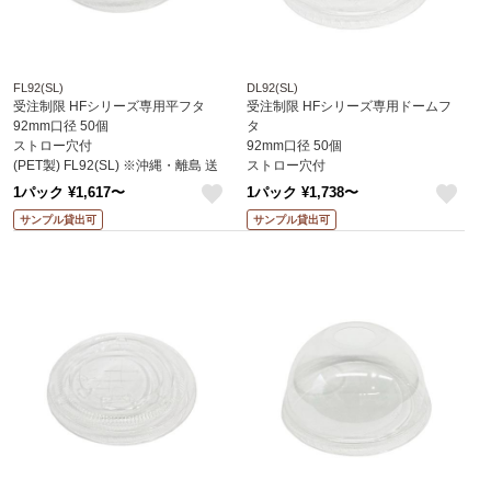
FL92(SL)
DL92(SL)
受注制限 HFシリーズ専用平フタ
受注制限 HFシリーズ専用ドームフ
92mm口径 50個
タ
ストロー穴付
92mm口径 50個
(PET製) FL92(SL) ※沖縄・離島 送
ストロー穴付
料別途 (赤松化成)
(PET製) DL92(SL) ※沖縄・離島 送
1パック ¥1,617〜
1パック ¥1,738〜
料別途 (赤松化成)
like
like
サンプル貸出可
サンプル貸出可