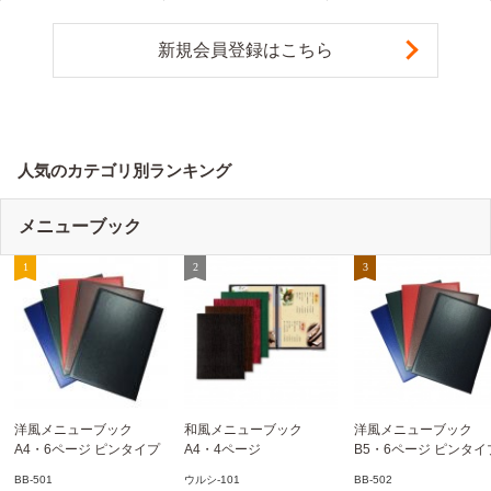
新規会員登録はこちら
人気のカテゴリ別ランキング
メニューブック
洋風メニューブック
和風メニューブック
洋風メニューブック
A4・6ページ ピンタイプ
A4・4ページ
B5・6ページ ピンタイ
BB-501 ステージソフトメ
メニュークリップタイプ
BB-502 ステージソフ
BB-501
ウルシ-101
BB-502
ニュー えいむ(Aim)【当日
ウルシ-101 シンビ
ニュー6P えいむ(Aim)