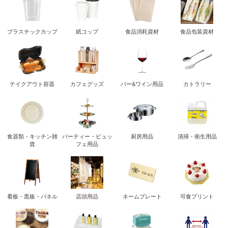
プラスチックカップ
紙コップ
食品消耗資材
食品包装資材
テイクアウト容器
カフェグッズ
バー&ワイン用品
カトラリー
食器類・キッチン雑
パーティー・ビュッ
厨房用品
清掃・衛生用品
貨
フェ用品
看板・黒板・パネル
店頭用品
ネームプレート
可食プリント