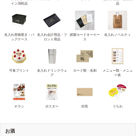
イン消耗品
品
名入れ荷物置き・バ
名入れ会計用品・フ
紙製カードキーケー
名入れノベルティ
ッグケース
ロント用品
ス
可食プリント
名入れドリンクウェ
カード類・名刺
メニュー類・メニュ
ア
ー表
チラシ
ポスター
封筒
うちわ
お酒