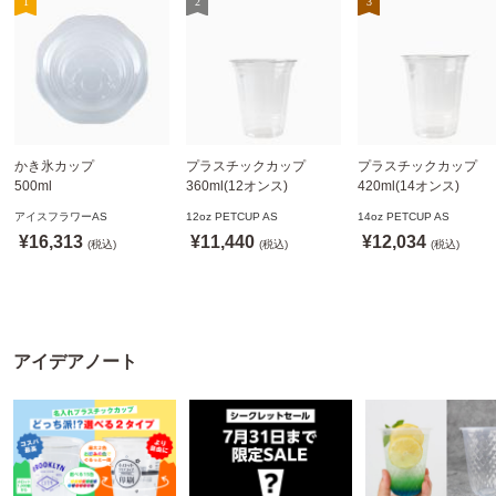
かき氷カップ
プラスチックカップ
プラスチックカップ
500ml
360ml(12オンス)
420ml(14オンス)
800個(A-PET)
92.5mm口径1,000個(PET
92.5mm口径1,000個(P
アイスフラワーAS
12oz PETCUP AS
14oz PETCUP AS
※北海道・沖縄・離島 送
製)
製)
¥16,313
¥11,440
¥12,034
料別途
(税込)
※沖縄・離島 配送料別途
(税込)
※沖縄・離島 配送料別
(税込)
※個人宅配送不可
※個人宅配送不可
※個人宅配送不可
アイデアノート