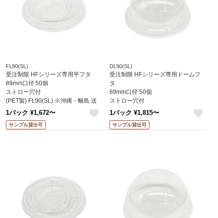
FL90(SL)
DL90(SL)
受注制限 HFシリーズ専用平フタ
受注制限 HFシリーズ専用ドームフ
89mm口径 50個
タ
ストロー穴付
89mm口径 50個
(PET製) FL90(SL) ※沖縄・離島 送
ストロー穴付
料別途 (赤松化成)
(PET製) DL90(SL) ※沖縄・離島 送
1パック ¥1,672〜
1パック ¥1,815〜
料別途 (赤松化成)
like
like
サンプル貸出可
サンプル貸出可