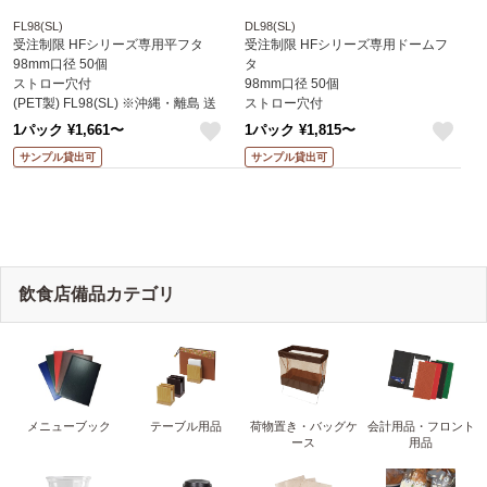
FL98(SL)
DL98(SL)
受注制限 HFシリーズ専用平フタ
受注制限 HFシリーズ専用ドームフ
98mm口径 50個
タ
ストロー穴付
98mm口径 50個
(PET製) FL98(SL) ※沖縄・離島 送
ストロー穴付
料別途 (赤松化成)
(PET製) DL98(SL) ※沖縄・離島 送
1パック ¥1,661〜
1パック ¥1,815〜
料別途 (赤松化成)
like
like
サンプル貸出可
サンプル貸出可
飲食店備品カテゴリ
メニューブック
テーブル用品
荷物置き・バッグケ
会計用品・フロント
ース
用品