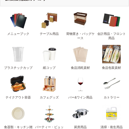
メニューブック
テーブル用品
荷物置き・バッグケ
会計用品・フロント
ース
用品
プラスチックカップ
紙コップ
食品消耗資材
食品包装資材
テイクアウト容器
カフェグッズ
バー&ワイン用品
カトラリー
食器類・キッチン雑
パーティー・ビュッ
厨房用品
清掃・衛生用品