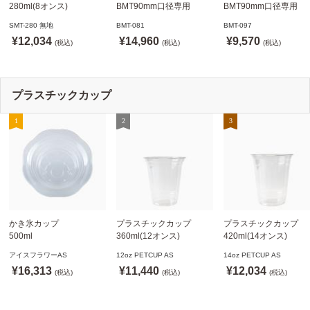
280ml(8オンス)
BMT90mm口径専用
BMT90mm口径専用
79.6mm口径 1,000個
白 1,000個
白 1,000個
SMT-280 無地
BMT-081
BMT-097
SMT-280 無地
ドリンキングリッド
ノーストローフタ
¥12,034
¥14,960
¥9,570
※沖縄・離島 送料別途
(税込)
※適合品番あり ※沖縄・
(税込)
※適合品番あり ※沖縄
(税込)
離島 送料別途
離島 送料別途
プラスチックカップ
かき氷カップ
プラスチックカップ
プラスチックカップ
500ml
360ml(12オンス)
420ml(14オンス)
800個(A-PET)
92.5mm口径1,000個(PET
92.5mm口径1,000個(P
アイスフラワーAS
12oz PETCUP AS
14oz PETCUP AS
※北海道・沖縄・離島 送
製)
製)
¥16,313
¥11,440
¥12,034
料別途
(税込)
※沖縄・離島 配送料別途
(税込)
※沖縄・離島 配送料別
(税込)
※個人宅配送不可
※個人宅配送不可
※個人宅配送不可