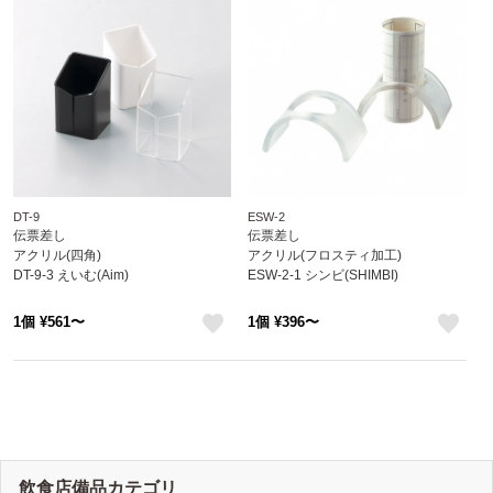
DT-9
ESW-2
伝票差し
伝票差し
アクリル(四角)
アクリル(フロスティ加工)
DT-9-3 えいむ(Aim)
ESW-2-1 シンビ(SHIMBI)
1個 ¥561〜
1個 ¥396〜
like
like
飲食店備品カテゴリ