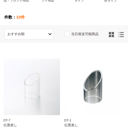
品・フロント用品
ント用品
タイプ
折タイプ
件数：
10件
当日発送可能商品
DT-7
DT-1
伝票差し
伝票差し