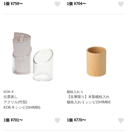
1個 ¥759〜
1個 ¥704〜
like
like
KOK-9
楊枝入れ-1
伝票差し
【在庫限り】木製楊枝入れ
アクリル(竹型)
楊枝入れ-1 シンビ(SHIMBI)
KOK-9 シンビ(SHIMBI)
1個 ¥701〜
1個 ¥770〜
like
like