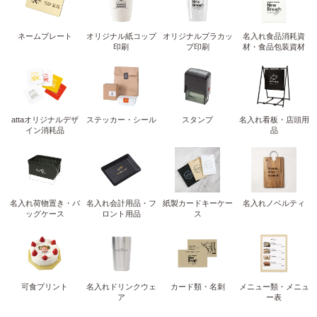
ネームプレート
オリジナル紙コップ
オリジナルプラカッ
名入れ食品消耗資
印刷
プ印刷
材・食品包装資材
attaオリジナルデザ
ステッカー・シール
スタンプ
名入れ看板・店頭用
イン消耗品
品
名入れ荷物置き・バ
名入れ会計用品・フ
紙製カードキーケー
名入れノベルティ
ッグケース
ロント用品
ス
可食プリント
名入れドリンクウェ
カード類・名刺
メニュー類・メニュ
ア
ー表