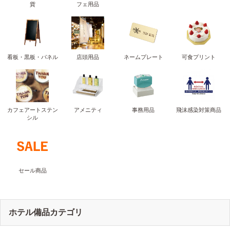
貨
フェ用品
看板・黒板・パネル
店頭用品
ネームプレート
可食プリント
カフェアートステン
アメニティ
事務用品
飛沫感染対策商品
シル
セール商品
ホテル備品カテゴリ