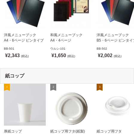
洋風メニューブック
和風メニューブック
洋風メニューブック
A4・6ページ ピンタイプ
A4・4ページ
B5・6ページ ピンタイ
BB-501 ステージソフトメ
メニュークリップタイプ
BB-502 ステージソフ
BB-501
ウルシ-101
BB-502
ニュー えいむ(Aim)【当日
ウルシ-101 シンビ
ニュー6P えいむ(Aim)
¥2,343
¥1,650
¥2,002
発送可】
(税込)
(SHIMBI)【当日発送可】
(税込)
(税込)
紙コップ
厚紙コップ
紙コップ用フタ(紙製)
紙コップ用フタ