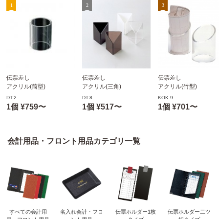
伝票差し
伝票差し
伝票差し
アクリル(筒型)
アクリル(三角)
アクリル(竹型)
DT-2 えいむ(Aim)
DT-8-3 えいむ(Aim)
KOK-9 シンビ(SHIMBI)
DT-2
DT-8
KOK-9
1個 ¥759〜
1個 ¥517〜
1個 ¥701〜
会計用品・フロント用品カテゴリ一覧
すべての会計用
名入れ会計・フロ
伝票ホルダー1枚
伝票ホルダー二ツ