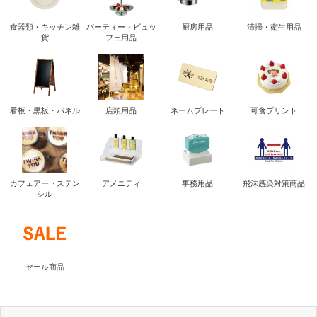
食器類・キッチン雑
パーティー・ビュッ
厨房用品
清掃・衛生用品
貨
フェ用品
看板・黒板・パネル
店頭用品
ネームプレート
可食プリント
カフェアートステン
アメニティ
事務用品
飛沫感染対策商品
シル
セール商品