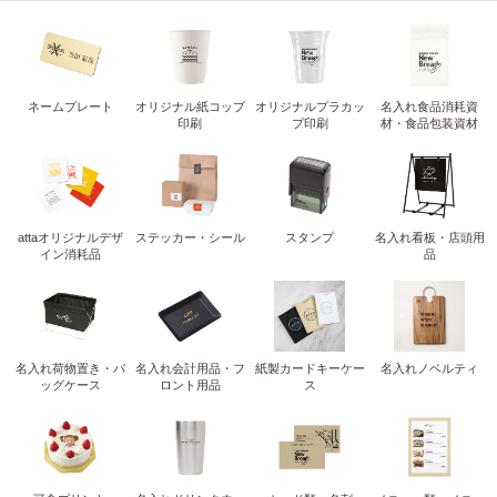
ネームプレート
オリジナル紙コップ
オリジナルプラカッ
名入れ食品消耗資
印刷
プ印刷
材・食品包装資材
attaオリジナルデザ
ステッカー・シール
スタンプ
名入れ看板・店頭用
イン消耗品
品
名入れ荷物置き・バ
名入れ会計用品・フ
紙製カードキーケー
名入れノベルティ
ッグケース
ロント用品
ス