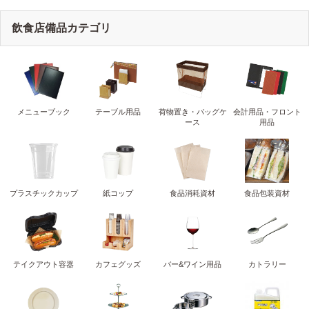
飲食店備品カテゴリ
メニューブック
テーブル用品
荷物置き・バッグケ
会計用品・フロント
ース
用品
プラスチックカップ
紙コップ
食品消耗資材
食品包装資材
テイクアウト容器
カフェグッズ
バー&ワイン用品
カトラリー