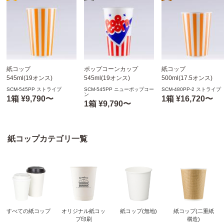
紙コップ
ポップコーンカップ
紙コップ
545ml(19オンス)
545ml(19オンス)
500ml(17.5オンス)
500個
500個
1,000個
SCM-545PP ストライプ
SCM-545PP ニューポップコー
SCM-480PP-2 ストライプ
ン
SCM-545PP ストライプ
SCM-545PP ニューポッ
SCM-480PP-2 ストラ
1箱 ¥9,790〜
1箱 ¥16,720〜
1箱 ¥9,790〜
※沖縄・離島 送料別途 ※
プコーン
プ
個人宅配送不可
※沖縄・離島 送料別途
個人宅配送不可
紙コップカテゴリ一覧
すべての紙コップ
オリジナル紙コッ
紙コップ(無地)
紙コップ(二重紙
プ印刷
構造)