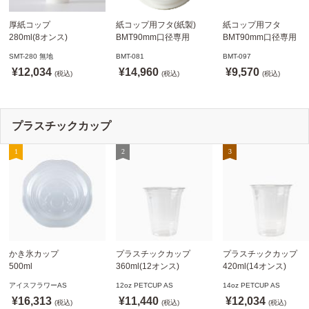
厚紙コップ
紙コップ用フタ(紙製)
紙コップ用フタ
280ml(8オンス)
BMT90mm口径専用
BMT90mm口径専用
79.6mm口径 1,000個
白 1,000個
白 1,000個
SMT-280 無地
BMT-081
BMT-097
SMT-280 無地
ドリンキングリッド
ノーストローフタ
¥12,034
¥14,960
¥9,570
※沖縄・離島 送料別途
(税込)
※適合品番あり ※沖縄・
(税込)
※適合品番あり ※沖縄
(税込)
離島 送料別途
離島 送料別途
プラスチックカップ
かき氷カップ
プラスチックカップ
プラスチックカップ
500ml
360ml(12オンス)
420ml(14オンス)
800個(A-PET)
92.5mm口径1,000個(PET
92.5mm口径1,000個(P
アイスフラワーAS
12oz PETCUP AS
14oz PETCUP AS
※北海道・沖縄・離島 送
製)
製)
¥16,313
¥11,440
¥12,034
料別途
(税込)
※沖縄・離島 配送料別途
(税込)
※沖縄・離島 配送料別
(税込)