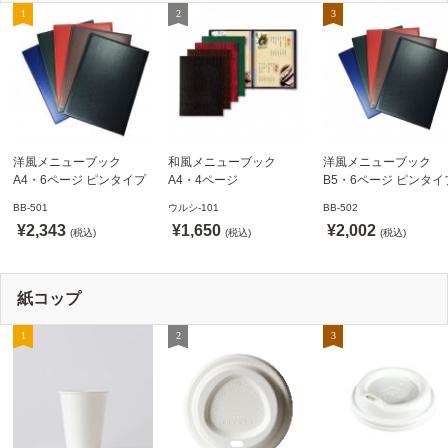
洋風メニューブック
和風メニューブック
洋風メニューブック
A4・6ページ ピンタイプ
A4・4ページ
B5・6ページ ピンタイ
BB-501 ステージソフトメ
メニュークリップタイプ
BB-502 ステージソフ
BB-501
ウルシ-101
BB-502
ニュー えいむ(Aim)【当日
ウルシ-101 シンビ
ニュー6P えいむ(Aim)
¥2,343
¥1,650
¥2,002
発送可】
(税込)
(SHIMBI)【当日発送可】
(税込)
(税込)
紙コップ