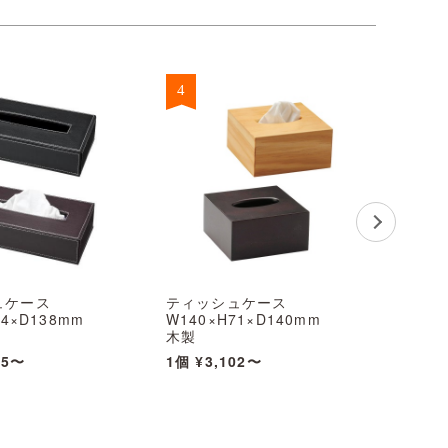
ュケース
ティッシュケース
ティッ
64×D138mm
W140×H71×D140mm
W134
木製
合皮
) えいむ(Aim)
TC-75(小) えいむ(Aim)
TB-1
85〜
1個
¥3,102〜
1個
¥2