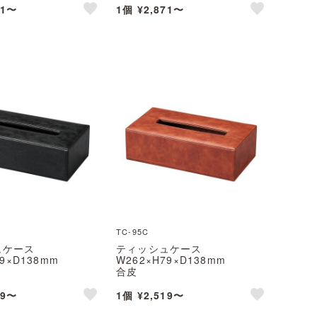
71〜
1個 ¥2,871〜
like
like
TC-95C
ュケース
ティッシュケース
79×D138mm
W262×H79×D138mm
合皮
えいむ(Aim)
TC-95C えいむ(Aim)
19〜
1個 ¥2,519〜
like
like