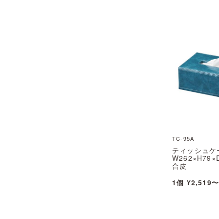
TC-95A
ティッシュケ
W262×H79×
合皮
TC-95A えい
1個 ¥2,519〜