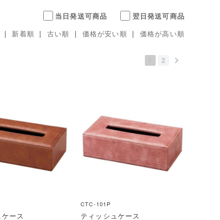
当日発送可商品
翌日発送可商品
|
新着順
|
古い順
|
価格が安い順
|
価格が高い順
1
2
CTC-101P
ュケース
ティッシュケース