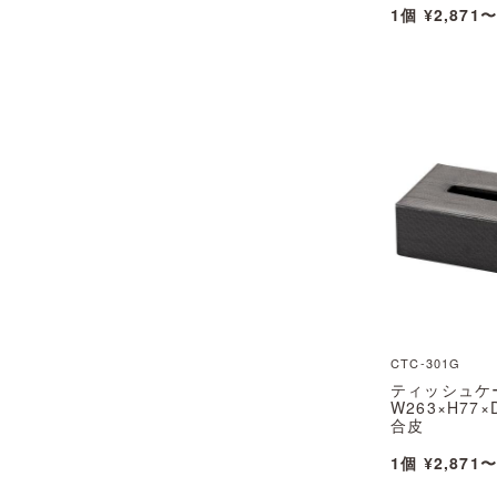
1個 ¥2,871〜
CTC-301G
ティッシュケ
W263×H77×
合皮
CTC-301G 
1個 ¥2,871〜