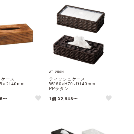
AT-256N
ュケース
ティッシュケース
75×D140mm
W260×H70×D140mm
PPラタン
えいむ(Aim)
AT-256N えいむ(Aim)
05〜
1個 ¥2,948〜
like
like