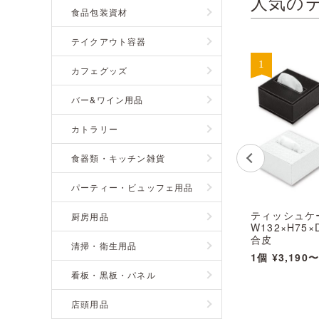
人気の
食品包装資材
テイクアウト容器
カフェグッズ
バー&ワイン用品
カトラリー
食器類・キッチン雑貨
パーティー・ビュッフェ用品
ティッシュケ
厨房用品
W132×H75×
合皮
清掃・衛生用品
TM-C シンビ(
1個
¥3,190
※受注生産品
看板・黒板・パネル
店頭用品