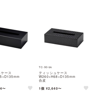
TC-90-bk
ュケース
ティッシュケース
75×D135mm
W260×H68×D135mm
合皮
いむ(Aim)
TC-90 えいむ(Aim)
44〜
1個 ¥2,640〜
like
like