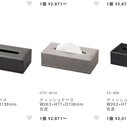
1個 ¥2,871〜
1個 ¥2,8
like
like
CTC-301H
TC-95K
ース
ティッシュケース
ティッシ
D138mm
W263×H77×D138mm
W262×H
合皮
合皮
えいむ(Aim)
CTC-301H えいむ(Aim)
TC-95K 
1個 ¥2,871〜
1個 ¥2,5
like
like