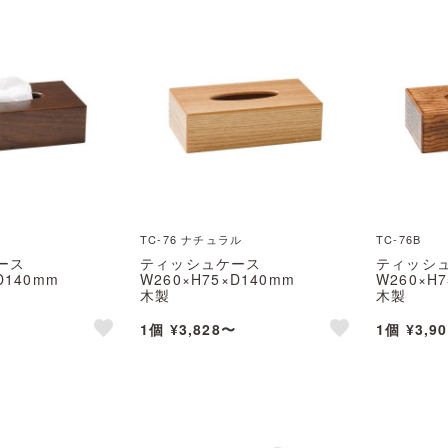
TC-76 ナチュラル
TC-76B
ース
ティッシュケース
ティッシ
D140mm
W260×H75×D140mm
W260×H
木製
木製
ン) えいむ(Aim)
TC-76(ナチュラル) えいむ
TC-76B 
(Aim)
1個 ¥3,828〜
1個 ¥3,9
like
like