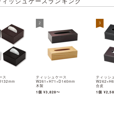
ティッシュケースランキング
ース
ティッシュケース
ティッシ
D132mm
W261×H71×D140mm
W262×H
木製
合皮
SHIMBI)
TC-74(大) えいむ(Aim)
TC-80(大
〜
1個
¥3,828〜
1個
¥2,5