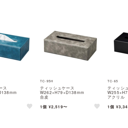
TC-95H
TC-65
ース
ティッシュケース
ティッシ
D138mm
W262×H79×D138mm
W255×H
合皮
アクリル
む(Aim)
TC-95H えいむ(Aim)
TC-65 え
1個 ¥2,519〜
1個 ¥3,3
like
like