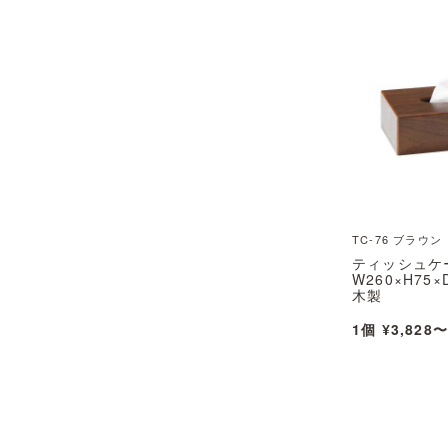
TC-76 ブラウン
ティッシュケ
W260×H75×
木製
TC-76(ブラウ
1個 ¥3,828〜