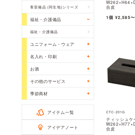
W262×H64×
合皮
客室備品 (同生地)シリーズ
TC-80(大) 
1個 ¥2,585〜
福祉・介護備品
福祉・介護備品
ユニフォーム・ウェア
名入れ・印刷
お酒
その他のサービス
季節商材
アイテム一覧
CTC-201G
ティッシュケ
W262×H77×
アイデアノート
合皮
CTC-201G 