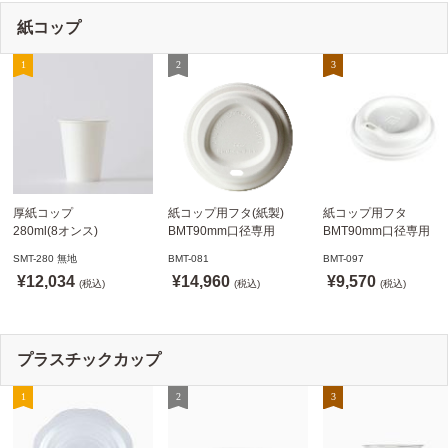
紙コップ
厚紙コップ
紙コップ用フタ(紙製)
紙コップ用フタ
280ml(8オンス)
BMT90mm口径専用
BMT90mm口径専用
79.6mm口径 1,000個
白 1,000個
白 1,000個
SMT-280 無地
BMT-081
BMT-097
SMT-280 無地
ドリンキングリッド
ノーストローフタ
¥12,034
¥14,960
¥9,570
※沖縄・離島 送料別途
(税込)
※適合品番あり ※沖縄・
(税込)
※適合品番あり ※沖縄
(税込)
離島 送料別途
離島 送料別途
プラスチックカップ