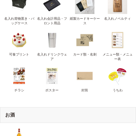
名入れ荷物置き・バ
名入れ会計用品・フ
紙製カードキーケー
名入れノベルティ
ッグケース
ロント用品
ス
可食プリント
名入れドリンクウェ
カード類・名刺
メニュー類・メニュ
ア
ー表
チラシ
ポスター
封筒
うちわ
お酒