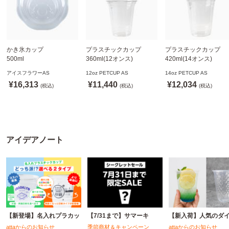
かき氷カップ
プラスチックカップ
プラスチックカップ
500ml
360ml(12オンス)
420ml(14オンス)
800個(A-PET)
92.5mm口径1,000個(PET
92.5mm口径1,000個(P
アイスフラワーAS
12oz PETCUP AS
14oz PETCUP AS
※北海道・沖縄・離島 送
製)
製)
¥16,313
¥11,440
¥12,034
料別途
(税込)
※沖縄・離島 配送料別途
(税込)
※沖縄・離島 配送料別
(税込)
※個人宅配送不可
※個人宅配送不可
※個人宅配送不可
アイデアノート
【新登場】名入れプラカッ
【7/31まで】サマーキ
【新入荷】人気のダ
attaからのお知らせ
季節商材＆キャンペーン
attaからのお知らせ