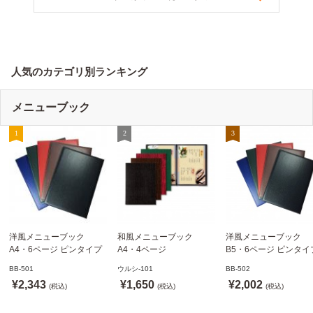
人気のカテゴリ別ランキング
メニューブック
洋風メニューブック
和風メニューブック
洋風メニューブック
A4・6ページ ピンタイプ
A4・4ページ
B5・6ページ ピンタイ
BB-501 ステージソフトメ
メニュークリップタイプ
BB-502 ステージソフ
BB-501
ウルシ-101
BB-502
ニュー えいむ(Aim)【当日
ウルシ-101 シンビ
ニュー6P えいむ(Aim)
¥2,343
¥1,650
¥2,002
発送可】
(税込)
(SHIMBI)【当日発送可】
(税込)
(税込)