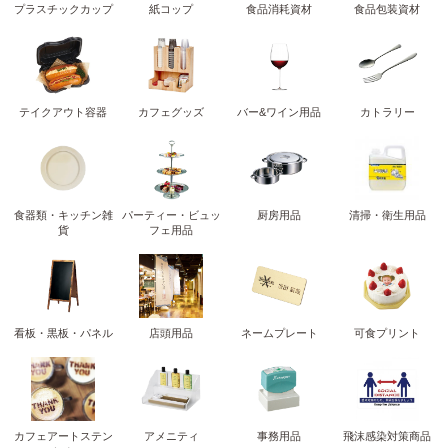
プラスチックカップ
紙コップ
食品消耗資材
食品包装資材
テイクアウト容器
カフェグッズ
バー&ワイン用品
カトラリー
食器類・キッチン雑
パーティー・ビュッ
厨房用品
清掃・衛生用品
貨
フェ用品
看板・黒板・パネル
店頭用品
ネームプレート
可食プリント
カフェアートステン
アメニティ
事務用品
飛沫感染対策商品