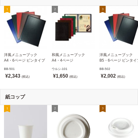
洋風メニューブック
和風メニューブック
洋風メニューブック
A4・6ページ ピンタイプ
A4・4ページ
B5・6ページ ピンタイ
BB-501 ステージソフトメ
メニュークリップタイプ
BB-502 ステージソフ
BB-501
ウルシ-101
BB-502
ニュー えいむ(Aim)【当日
ウルシ-101 シンビ
ニュー6P えいむ(Aim)
¥2,343
¥1,650
¥2,002
発送可】
(税込)
(SHIMBI)【当日発送可】
(税込)
(税込)
紙コップ