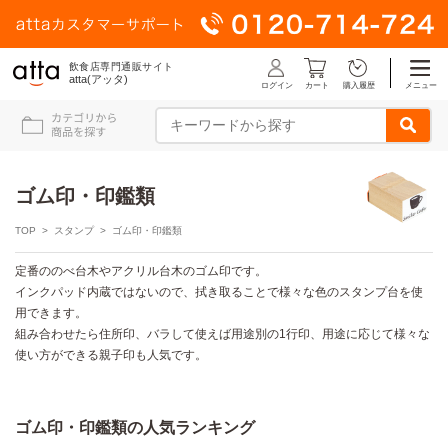
飲食店専門通販サイト
atta(アッタ)
ログイン
メニュー
カート
購入履歴
ゴム印・印鑑類
TOP
>
スタンプ
> ゴム印・印鑑類
定番ののべ台木やアクリル台木のゴム印です。
インクパッド内蔵ではないので、拭き取ることで様々な色のスタンプ台を使
用できます。
組み合わせたら住所印、バラして使えば用途別の1行印、用途に応じて様々な
使い方ができる親子印も人気です。
ゴム印・印鑑類の人気ランキング