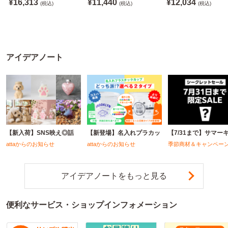
¥16,313
¥11,440
¥12,034
料別途
(税込)
※沖縄・離島 配送料別途
(税込)
※沖縄・離島 配送料別
(税込)
※個人宅配送不可
※個人宅配送不可
※個人宅配送不可
アイデアノート
【新入荷】SNS映え◎話
【新登場】名入れプラカッ
【7/31まで】サマー
attaからのお知らせ
attaからのお知らせ
季節商材＆キャンペー
アイデアノートをもっと見る
便利なサービス・ショップインフォメーション