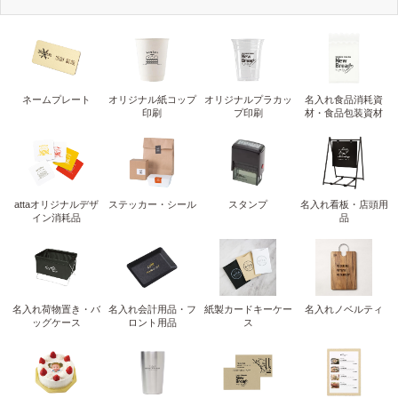
ネームプレート
オリジナル紙コップ
オリジナルプラカッ
名入れ食品消耗資
印刷
プ印刷
材・食品包装資材
attaオリジナルデザ
ステッカー・シール
スタンプ
名入れ看板・店頭用
イン消耗品
品
名入れ荷物置き・バ
名入れ会計用品・フ
紙製カードキーケー
名入れノベルティ
ッグケース
ロント用品
ス