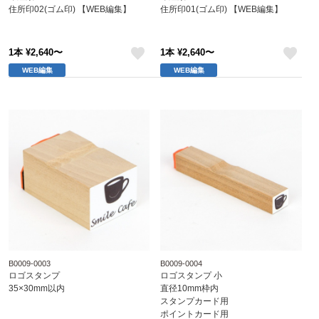
住所印02(ゴム印) 【WEB編集】
住所印01(ゴム印) 【WEB編集】
1本 ¥2,640〜
1本 ¥2,640〜
like
like
WEB編集
WEB編集
B0009-0003
B0009-0004
ロゴスタンプ
ロゴスタンプ 小
35×30mm以内
直径10mm枠内
スタンプカード用
ポイントカード用