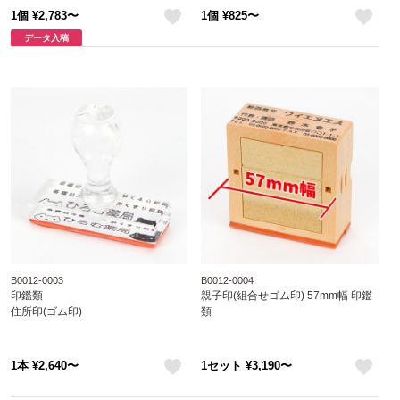
1個 ¥2,783〜
1個 ¥825〜
like
like
データ入稿
B0012-0003
B0012-0004
印鑑類
親子印(組合せゴム印) 57mm幅 印鑑
住所印(ゴム印)
類
1本 ¥2,640〜
1セット ¥3,190〜
like
like