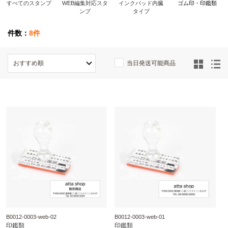
すべてのスタンプ
WEB編集対応スタ
インクパッド内臓
ゴム印・印鑑類
ンプ
タイプ
件数：
8件
当日発送可能商品
B0012-0003-web-02
B0012-0003-web-01
印鑑類
印鑑類