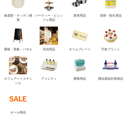
食器類・キッチン雑
パーティー・ビュッ
厨房用品
清掃・衛生用品
貨
フェ用品
看板・黒板・パネル
店頭用品
ネームプレート
可食プリント
カフェアートステン
アメニティ
事務用品
飛沫感染対策商品
シル
セール商品