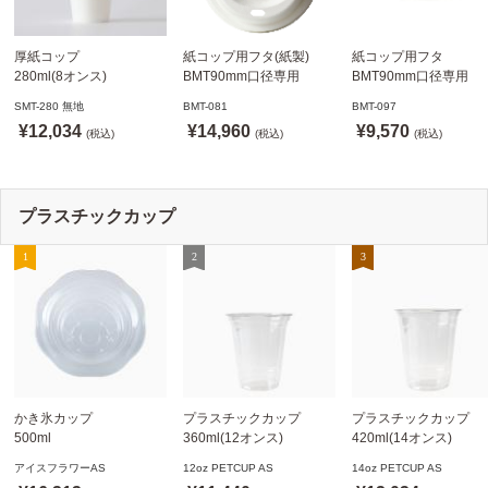
厚紙コップ
紙コップ用フタ(紙製)
紙コップ用フタ
280ml(8オンス)
BMT90mm口径専用
BMT90mm口径専用
79.6mm口径 1,000個
白 1,000個
白 1,000個
SMT-280 無地
BMT-081
BMT-097
SMT-280 無地
ドリンキングリッド
ノーストローフタ
¥12,034
¥14,960
¥9,570
※沖縄・離島 送料別途
(税込)
※適合品番あり ※沖縄・
(税込)
※適合品番あり ※沖縄
(税込)
離島 送料別途
離島 送料別途
プラスチックカップ
かき氷カップ
プラスチックカップ
プラスチックカップ
500ml
360ml(12オンス)
420ml(14オンス)
800個(A-PET)
92.5mm口径1,000個(PET
92.5mm口径1,000個(P
アイスフラワーAS
12oz PETCUP AS
14oz PETCUP AS
※北海道・沖縄・離島 送
製)
製)