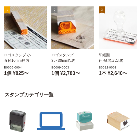
ロゴスタンプ 小
ロゴスタンプ
印鑑類
直径10mm枠内
35×30mm以内
住所印(ゴム印)
スタンプカード用
B0009-0004
B0009-0003
B0012-0003
ポイントカード用
1個 ¥825〜
1個 ¥2,783〜
1本 ¥2,640〜
スタンプカテゴリ一覧