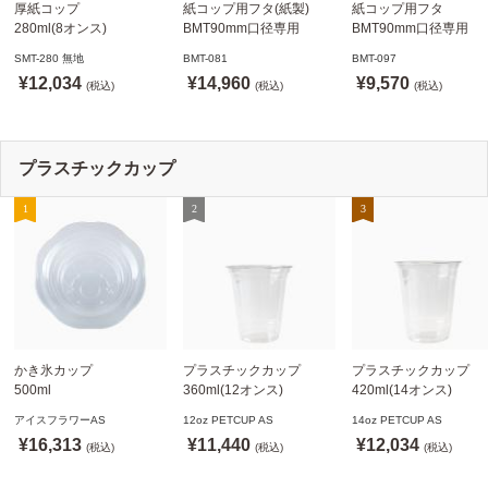
厚紙コップ
紙コップ用フタ(紙製)
紙コップ用フタ
280ml(8オンス)
BMT90mm口径専用
BMT90mm口径専用
79.6mm口径 1,000個
白 1,000個
白 1,000個
SMT-280 無地
BMT-081
BMT-097
SMT-280 無地
ドリンキングリッド
ノーストローフタ
¥12,034
¥14,960
¥9,570
※沖縄・離島 送料別途
(税込)
※適合品番あり ※沖縄・
(税込)
※適合品番あり ※沖縄
(税込)
離島 送料別途
離島 送料別途
プラスチックカップ
かき氷カップ
プラスチックカップ
プラスチックカップ
500ml
360ml(12オンス)
420ml(14オンス)
800個(A-PET)
92.5mm口径1,000個(PET
92.5mm口径1,000個(P
アイスフラワーAS
12oz PETCUP AS
14oz PETCUP AS
※北海道・沖縄・離島 送
製)
製)
¥16,313
¥11,440
¥12,034
料別途
(税込)
※沖縄・離島 配送料別途
(税込)
※沖縄・離島 配送料別
(税込)
※個人宅配送不可
※個人宅配送不可
※個人宅配送不可