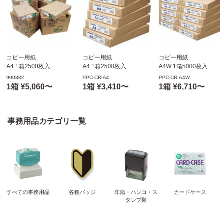
コピー用紙
コピー用紙
コピー用紙
A4 1箱2500枚入
A4 1箱2500枚入
A4W 1箱5000枚入
リコー マイリサイクルペ
日本クリノス PPCペーパ
日本クリノス PPCペ
900382
PPC-CRIA4
PPC-CRIA4W
ーパー100
ー
ー
1箱 ¥5,060〜
1箱 ¥3,410〜
1箱 ¥6,710〜
インクジェットプリンタ
インクジェットプリンタ
インクジェットプリン
用紙
用紙
用紙
レーザープリンタ用紙
レーザープリンタ用紙
レーザープリンタ用紙
事務用品カテゴリ一覧
すべての事務用品
各種バッジ
印鑑・ハンコ・ス
カードケース
タンプ類