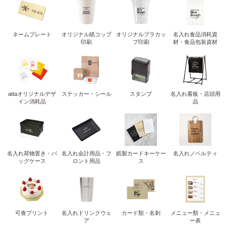
ネームプレート
オリジナル紙コップ
オリジナルプラカッ
名入れ食品消耗資
印刷
プ印刷
材・食品包装資材
attaオリジナルデザ
ステッカー・シール
スタンプ
名入れ看板・店頭用
イン消耗品
品
名入れ荷物置き・バ
名入れ会計用品・フ
紙製カードキーケー
名入れノベルティ
ッグケース
ロント用品
ス
可食プリント
名入れドリンクウェ
カード類・名刺
メニュー類・メニュ
ア
ー表