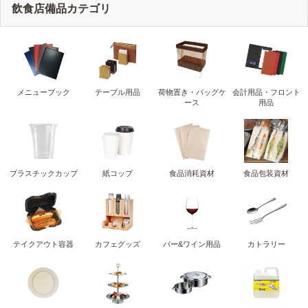
飲食店備品カテゴリ
メニューブック
テーブル用品
荷物置き・バッグケ
会計用品・フロント
ース
用品
プラスチックカップ
紙コップ
食品消耗資材
食品包装資材
テイクアウト容器
カフェグッズ
バー&ワイン用品
カトラリー