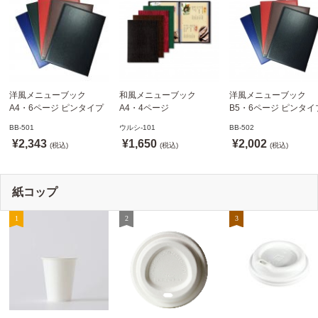
洋風メニューブック
和風メニューブック
洋風メニューブック
A4・6ページ ピンタイプ
A4・4ページ
B5・6ページ ピンタイ
BB-501 ステージソフトメ
メニュークリップタイプ
BB-502 ステージソフ
BB-501
ウルシ-101
BB-502
ニュー えいむ(Aim)【当日
ウルシ-101 シンビ
ニュー6P えいむ(Aim)
¥2,343
¥1,650
¥2,002
発送可】
(税込)
(SHIMBI)【当日発送可】
(税込)
(税込)
紙コップ