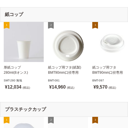
紙コップ
厚紙コップ
紙コップ用フタ(紙製)
紙コップ用フタ
280ml(8オンス)
BMT90mm口径専用
BMT90mm口径専用
79.6mm口径 1,000個
白 1,000個
白 1,000個
SMT-280 無地
BMT-081
BMT-097
SMT-280 無地
ドリンキングリッド
ノーストローフタ
¥12,034
¥14,960
¥9,570
※沖縄・離島 送料別途
(税込)
※適合品番あり ※沖縄・
(税込)
※適合品番あり ※沖縄
(税込)
離島 送料別途
離島 送料別途
プラスチックカップ