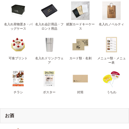
名入れ荷物置き・バ
名入れ会計用品・フ
紙製カードキーケー
名入れノベルティ
ッグケース
ロント用品
ス
可食プリント
名入れドリンクウェ
カード類・名刺
メニュー類・メニュ
ア
ー表
チラシ
ポスター
封筒
うちわ
お酒