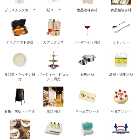
プラスチックカップ
紙コップ
食品消耗資材
食品包装資材
テイクアウト容器
カフェグッズ
バー&ワイン用品
カトラリー
食器類・キッチン雑
パーティー・ビュッ
厨房用品
清掃・衛生用品
貨
フェ用品
看板・黒板・パネル
店頭用品
ネームプレート
可食プリント