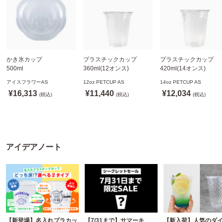
かき氷カップ
プラスチックカップ
プラスチックカップ
500ml
360ml(12オンス)
420ml(14オンス)
800個(A-PET)
92.5mm口径1,000個(PET
92.5mm口径1,000個(P
アイスフラワーAS
12oz PETCUP AS
14oz PETCUP AS
※北海道・沖縄・離島 送
製)
製)
¥16,313
¥11,440
¥12,034
料別途
(税込)
※沖縄・離島 配送料別途
(税込)
※沖縄・離島 配送料別
(税込)
※個人宅配送不可
※個人宅配送不可
※個人宅配送不可
アイデアノート
【新登場】名入れプラカッ
【7/31まで】サマーキ
【新入荷】人気のダ