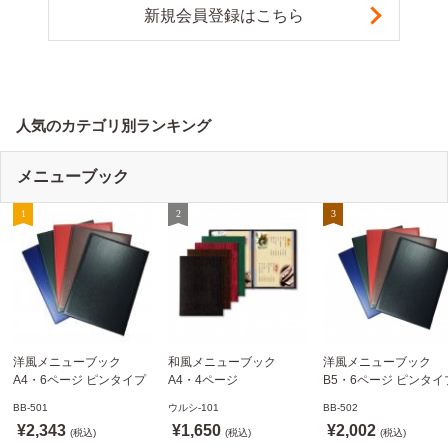
新規会員登録はこちら
人気のカテゴリ別ランキング
メニューブック
洋風メニューブック
和風メニューブック
洋風メニューブック
A4・6ページ ピンタイプ
A4・4ページ
B5・6ページ ピンタイ
BB-501 ステージソフトメ
メニュークリップタイプ
BB-502 ステージソフ
BB-501
ウルシ-101
BB-502
ニュー えいむ(Aim)【当日
ウルシ-101 シンビ
ニュー6P えいむ(Aim)
¥2,343
¥1,650
¥2,002
発送可】
(税込)
(SHIMBI)【当日発送可】
(税込)
(税込)