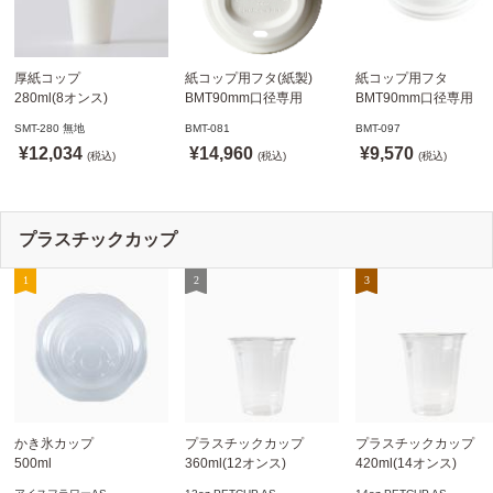
厚紙コップ
紙コップ用フタ(紙製)
紙コップ用フタ
280ml(8オンス)
BMT90mm口径専用
BMT90mm口径専用
79.6mm口径 1,000個
白 1,000個
白 1,000個
SMT-280 無地
BMT-081
BMT-097
SMT-280 無地
ドリンキングリッド
ノーストローフタ
¥12,034
¥14,960
¥9,570
※沖縄・離島 送料別途
(税込)
※適合品番あり ※沖縄・
(税込)
※適合品番あり ※沖縄
(税込)
離島 送料別途
離島 送料別途
プラスチックカップ
かき氷カップ
プラスチックカップ
プラスチックカップ
500ml
360ml(12オンス)
420ml(14オンス)
800個(A-PET)
92.5mm口径1,000個(PET
92.5mm口径1,000個(P