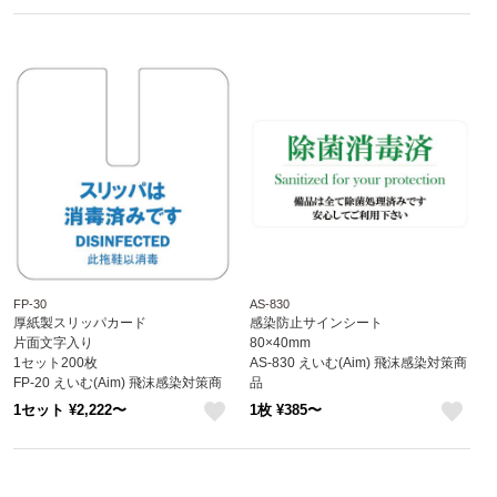
like
like
FP-30
AS-830
厚紙製スリッパカード
感染防止サインシート
片面文字入り
80×40mm
1セット200枚
AS-830 えいむ(Aim) 飛沫感染対策商
FP-20 えいむ(Aim) 飛沫感染対策商
品
品
1セット ¥2,222〜
1枚 ¥385〜
like
like