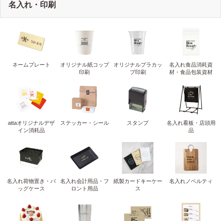
名入れ・印刷
ネームプレート
オリジナル紙コップ
オリジナルプラカッ
名入れ食品消耗資
印刷
プ印刷
材・食品包装資材
attaオリジナルデザ
ステッカー・シール
スタンプ
名入れ看板・店頭用
イン消耗品
品
名入れ荷物置き・バ
名入れ会計用品・フ
紙製カードキーケー
名入れノベルティ
ッグケース
ロント用品
ス