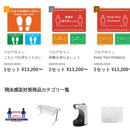
フロアサイン
フロアサイン
フロアサイン
こちらでお待ちください
距離を保ちましょう
Keep Your Distance
B4サイズ 1セット8枚 表
B4サイズ 1セット8枚 表
B4サイズ 1セット8枚 
A0026-0020
A0026-0021
A0026-0022
面フロアサイン用ラミネ
面フロアサイン用ラミネ
面フロアサイン用ラミ
1セット ¥13,200〜
1セット ¥13,200〜
1セット ¥13,200
ート加工(裏面のりつき)
ート加工(裏面のりつき)
ート加工(裏面のりつき
飛沫感染対策商品カテゴリ一覧