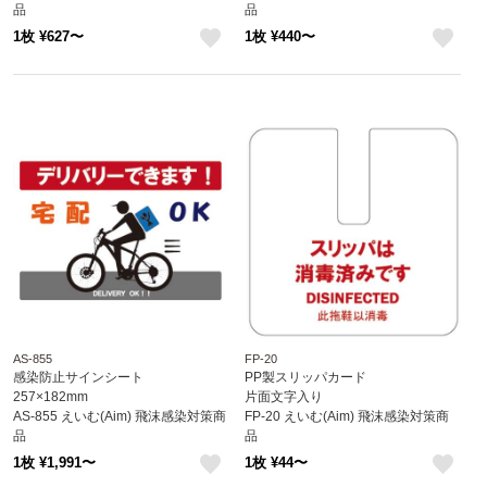
品
品
1枚 ¥627〜
1枚 ¥440〜
like
like
AS-855
FP-20
感染防止サインシート
PP製スリッパカード
257×182mm
片面文字入り
AS-855 えいむ(Aim) 飛沫感染対策商
FP-20 えいむ(Aim) 飛沫感染対策商
品
品
1枚 ¥1,991〜
1枚 ¥44〜