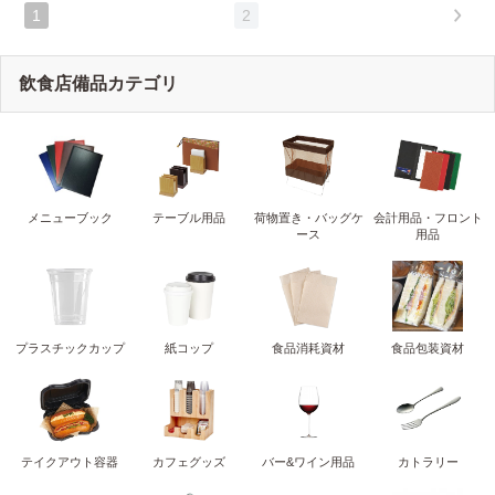
1
2
飲食店備品カテゴリ
メニューブック
テーブル用品
荷物置き・バッグケ
会計用品・フロント
ース
用品
プラスチックカップ
紙コップ
食品消耗資材
食品包装資材
テイクアウト容器
カフェグッズ
バー&ワイン用品
カトラリー