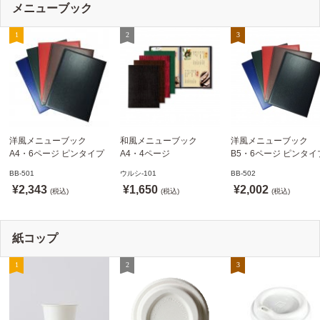
メニューブック
洋風メニューブック
和風メニューブック
洋風メニューブック
A4・6ページ ピンタイプ
A4・4ページ
B5・6ページ ピンタイ
BB-501 ステージソフトメ
メニュークリップタイプ
BB-502 ステージソフ
BB-501
ウルシ-101
BB-502
ニュー えいむ(Aim)【当日
ウルシ-101 シンビ
ニュー6P えいむ(Aim)
¥2,343
¥1,650
¥2,002
発送可】
(税込)
(SHIMBI)【当日発送可】
(税込)
(税込)
紙コップ