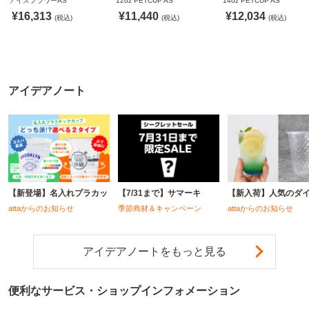
アイスフラワーAS
12oz PETCUP AS
14oz PETCUP AS
※北海道・沖縄・離島 送
製)
製)
¥16,313
¥11,440
¥12,034
料別途
(税込)
※沖縄・離島 配送料別途
(税込)
※沖縄・離島 配送料別
(税込)
※個人宅配送不可
※個人宅配送不可
※個人宅配送不可
アイデアノート
【新登場】名入れプラカッ
【7/31まで】サマーキ
【新入荷】人気のダ
attaからのお知らせ
季節商材＆キャンペーン
attaからのお知らせ
アイデアノートをもっと見る
便利なサービス・ショップインフォメーション