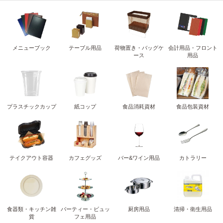
メニューブック
テーブル用品
荷物置き・バッグケ
会計用品・フロント
ース
用品
プラスチックカップ
紙コップ
食品消耗資材
食品包装資材
テイクアウト容器
カフェグッズ
バー&ワイン用品
カトラリー
食器類・キッチン雑
パーティー・ビュッ
厨房用品
清掃・衛生用品
貨
フェ用品