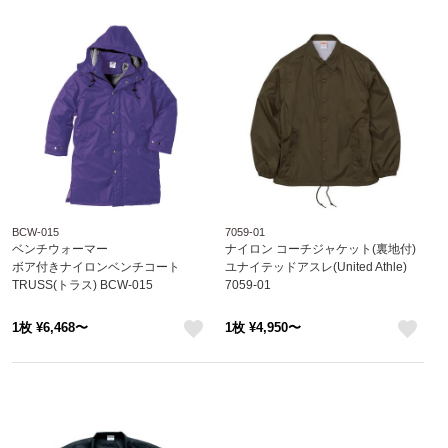
BCW-015
7059-01
ベンチウォーマー
ナイロン コーチジャケット(裏地付)
ボア付きナイロンベンチコート
ユナイテッドアスレ(United Athle)
TRUSS(トラス) BCW-015
7059-01
1枚 ¥6,468〜
1枚 ¥4,950〜
like
like