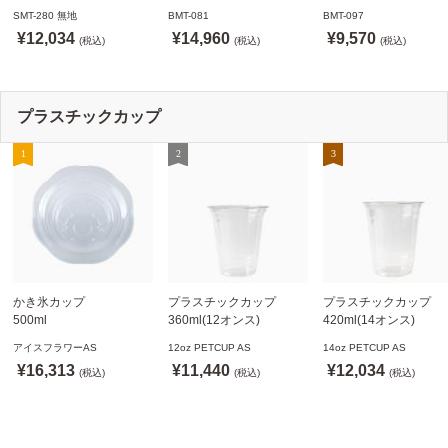
79.6mm口径 1,000個
白 1,000個
白 1,000個
SMT-280 無地
BMT-081
BMT-097
SMT-280 無地
ドリンキングリッド
ノーストローフタ
¥12,034
¥14,960
¥9,570
※沖縄・離島 送料別途
(税込)
※適合品番あり ※沖縄・
(税込)
※適合品番あり ※沖縄
(税込)
離島 送料別途
離島 送料別途
プラスチックカップ
かき氷カップ
プラスチックカップ
プラスチックカップ
500ml
360ml(12オンス)
420ml(14オンス)
800個(A-PET)
92.5mm口径1,000個(PET
92.5mm口径1,000個(P
アイスフラワーAS
12oz PETCUP AS
14oz PETCUP AS
※北海道・沖縄・離島 送
製)
製)
¥16,313
¥11,440
¥12,034
料別途
(税込)
※沖縄・離島 配送料別途
(税込)
※沖縄・離島 配送料別
(税込)
※個人宅配送不可
※個人宅配送不可
※個人宅配送不可