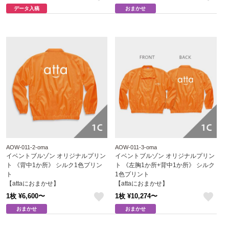
like
like
データ入稿
おまかせ
AOW-011-2-oma
AOW-011-3-oma
イベントブルゾン オリジナルプリン
イベントブルゾン オリジナルプリン
ト 《背中1か所》 シルク1色プリン
ト 《左胸1か所+背中1か所》 シルク
ト
1色プリント
【attaにおまかせ】
【attaにおまかせ】
1枚 ¥6,600〜
1枚 ¥10,274〜
like
like
おまかせ
おまかせ