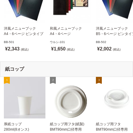
洋風メニューブック
和風メニューブック
洋風メニューブック
A4・6ページ ピンタイプ
A4・4ページ
B5・6ページ ピンタイ
BB-501 ステージソフトメ
メニュークリップタイプ
BB-502 ステージソフ
BB-501
ウルシ-101
BB-502
ニュー えいむ(Aim)【当日
ウルシ-101 シンビ
ニュー6P えいむ(Aim)
¥2,343
¥1,650
¥2,002
発送可】
(税込)
(SHIMBI)【当日発送可】
(税込)
(税込)
紙コップ
厚紙コップ
紙コップ用フタ(紙製)
紙コップ用フタ
280ml(8オンス)
BMT90mm口径専用
BMT90mm口径専用