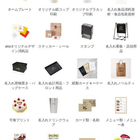
ネームプレート
オリジナル紙コップ
オリジナルプラカッ
名入れ食品消耗資
印刷
プ印刷
材・食品包装資材
attaオリジナルデザ
ステッカー・シール
スタンプ
名入れ看板・店頭用
イン消耗品
品
名入れ荷物置き・バ
名入れ会計用品・フ
紙製カードキーケー
名入れノベルティ
ッグケース
ロント用品
ス
可食プリント
名入れドリンクウェ
カード類・名刺
メニュー類・メニュ
ア
ー表