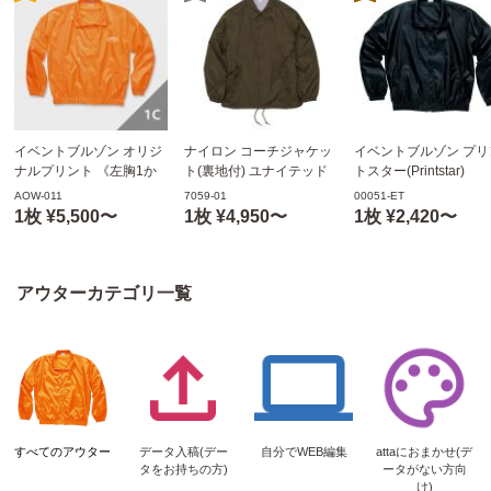
イベントブルゾン オリジ
ナイロン コーチジャケッ
イベントブルゾン プリ
ナルプリント 《左胸1か
ト(裏地付) ユナイテッド
トスター(Printstar)
所》 シルク1色プリント
アスレ(United Athle)
00051-ET
AOW-011
7059-01
00051-ET
【データ入稿】
7059-01
1枚 ¥5,500〜
1枚 ¥4,950〜
1枚 ¥2,420〜
アウターカテゴリ一覧
すべてのアウター
データ入稿(デー
自分でWEB編集
attaにおまかせ(デ
タをお持ちの方)
ータがない方向
け)