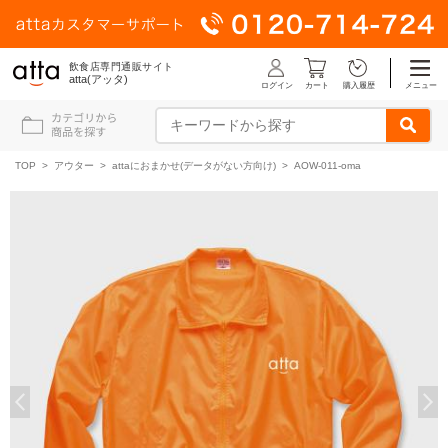
飲食店専門通販サイト
atta(アッタ)
ログイン
メニュー
カート
購入履歴
TOP
>
アウター
>
attaにおまかせ(データがない方向け)
> AOW-011-oma