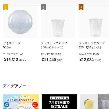
かき氷カップ
プラスチックカップ
プラスチックカップ
500ml
360ml(12オンス)
420ml(14オンス)
800個(A-PET)
92.5mm口径1,000個(PET
92.5mm口径1,000個(P
アイスフラワーAS
12oz PETCUP AS
14oz PETCUP AS
※北海道・沖縄・離島 送
製)
製)
¥16,313
¥11,440
¥12,034
料別途
(税込)
※沖縄・離島 配送料別途
(税込)
※沖縄・離島 配送料別
(税込)
※個人宅配送不可
※個人宅配送不可
※個人宅配送不可
アイデアノート