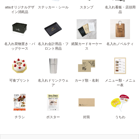
attaオリジナルデザ
ステッカー・シール
スタンプ
名入れ看板・店頭用
イン消耗品
品
名入れ荷物置き・バ
名入れ会計用品・フ
紙製カードキーケー
名入れノベルティ
ッグケース
ロント用品
ス
可食プリント
名入れドリンクウェ
カード類・名刺
メニュー類・メニュ
ア
ー表
チラシ
ポスター
封筒
うちわ