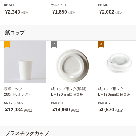
BB-501 ステージソフトメ
メニュークリップタイプ
BB-502 ステージソフ
BB-501
ウルシ-101
BB-502
ニュー えいむ(Aim)【当日
ウルシ-101 シンビ
ニュー6P えいむ(Aim)
¥2,343
¥1,650
¥2,002
発送可】
(税込)
(SHIMBI)【当日発送可】
(税込)
(税込)
紙コップ
厚紙コップ
紙コップ用フタ(紙製)
紙コップ用フタ
280ml(8オンス)
BMT90mm口径専用
BMT90mm口径専用
79.6mm口径 1,000個
白 1,000個
白 1,000個
SMT-280 無地
BMT-081
BMT-097
SMT-280 無地
ドリンキングリッド
ノーストローフタ
¥12,034
¥14,960
¥9,570
※沖縄・離島 送料別途
(税込)
※適合品番あり ※沖縄・
(税込)
※適合品番あり ※沖縄
(税込)
離島 送料別途
離島 送料別途
プラスチックカップ