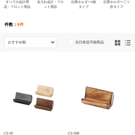
すべての会計用
名入れ会計・フロ
伝票ホルダー1枚
伝票ホルダー二ツ
品・フロント用品
ント用品
タイプ
折タイプ
件数：
6件
当日発送可能商品
CS-30
CS-30B