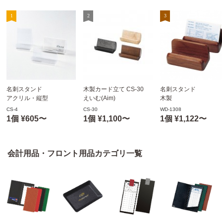
名刺スタンド
木製カード立て CS-30
名刺スタンド
アクリル・縦型
えいむ(Aim)
木製
CS-4
WD-1308
CS-4
CS-30
WD-1308
カードスタンド
カードスタンド
1個 ¥605〜
1個 ¥1,100〜
1個 ¥1,122〜
会計用品・フロント用品カテゴリ一覧