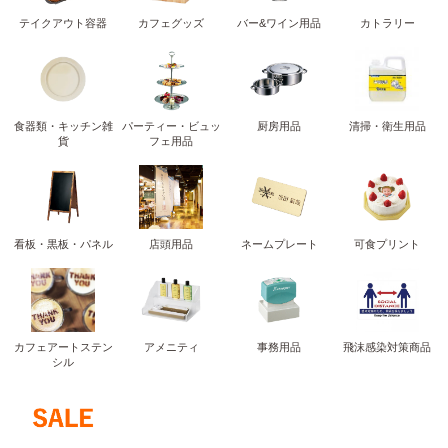
テイクアウト容器
カフェグッズ
バー&ワイン用品
カトラリー
食器類・キッチン雑
パーティー・ビュッ
厨房用品
清掃・衛生用品
貨
フェ用品
看板・黒板・パネル
店頭用品
ネームプレート
可食プリント
カフェアートステン
アメニティ
事務用品
飛沫感染対策商品
シル