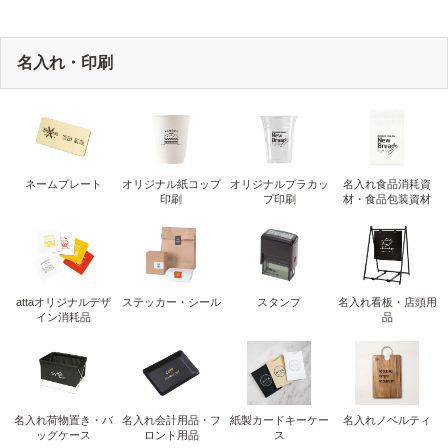
名入れ・印刷
ネームプレート
オリジナル紙コップ
オリジナルプラカッ
名入れ食品消耗資
印刷
プ印刷
材・食品包装資材
attaオリジナルデザ
ステッカー・シール
スタンプ
名入れ看板・店頭用
イン消耗品
品
名入れ荷物置き・バ
名入れ会計用品・フ
紙製カードキーケー
名入れノベルティ
ッグケース
ロント用品
ス