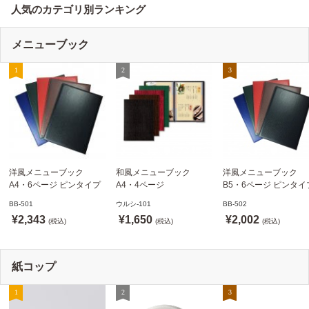
人気のカテゴリ別ランキング
メニューブック
洋風メニューブック
和風メニューブック
洋風メニューブック
A4・6ページ ピンタイプ
A4・4ページ
B5・6ページ ピンタイ
BB-501 ステージソフトメ
メニュークリップタイプ
BB-502 ステージソフ
BB-501
ウルシ-101
BB-502
ニュー えいむ(Aim)【当日
ウルシ-101 シンビ
ニュー6P えいむ(Aim)
¥2,343
¥1,650
¥2,002
発送可】
(税込)
(SHIMBI)【当日発送可】
(税込)
(税込)
紙コップ