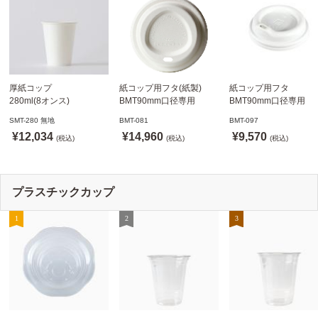
厚紙コップ
紙コップ用フタ(紙製)
紙コップ用フタ
280ml(8オンス)
BMT90mm口径専用
BMT90mm口径専用
79.6mm口径 1,000個
白 1,000個
白 1,000個
SMT-280 無地
BMT-081
BMT-097
SMT-280 無地
ドリンキングリッド
ノーストローフタ
¥12,034
¥14,960
¥9,570
※沖縄・離島 送料別途
(税込)
※適合品番あり ※沖縄・
(税込)
※適合品番あり ※沖縄
(税込)
離島 送料別途
離島 送料別途
プラスチックカップ