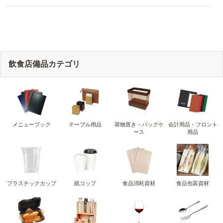
like
like
飲食店備品カテゴリ
メニューブック
テーブル用品
荷物置き・バッグケ
会計用品・フロント
ース
用品
プラスチックカップ
紙コップ
食品消耗資材
食品包装資材