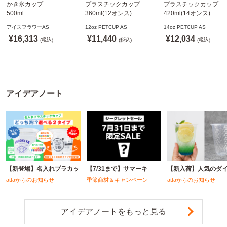
かき氷カップ
プラスチックカップ
プラスチックカップ
500ml
360ml(12オンス)
420ml(14オンス)
800個(A-PET)
92.5mm口径1,000個(PET
92.5mm口径1,000個(P
アイスフラワーAS
12oz PETCUP AS
14oz PETCUP AS
※北海道・沖縄・離島 送
製)
製)
¥16,313
¥11,440
¥12,034
料別途
(税込)
※沖縄・離島 配送料別途
(税込)
※沖縄・離島 配送料別
(税込)
※個人宅配送不可
※個人宅配送不可
※個人宅配送不可
アイデアノート
【新登場】名入れプラカッ
【7/31まで】サマーキ
【新入荷】人気のダ
attaからのお知らせ
季節商材＆キャンペーン
attaからのお知らせ
アイデアノートをもっと見る