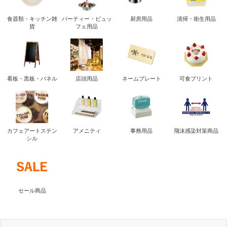
食器類・キッチン雑
パーティー・ビュッ
厨房用品
清掃・衛生用品
貨
フェ用品
看板・黒板・パネル
店頭用品
ネームプレート
可食プリント
カフェアートステン
アメニティ
事務用品
飛沫感染対策商品
シル
セール商品