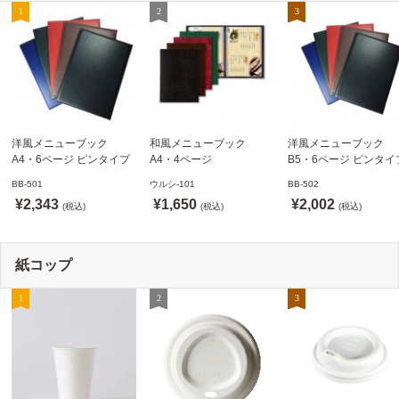
洋風メニューブック
和風メニューブック
洋風メニューブック
A4・6ページ ピンタイプ
A4・4ページ
B5・6ページ ピンタイ
BB-501 ステージソフトメ
メニュークリップタイプ
BB-502 ステージソフ
BB-501
ウルシ-101
BB-502
ニュー えいむ(Aim)【当日
ウルシ-101 シンビ
ニュー6P えいむ(Aim)
¥2,343
¥1,650
¥2,002
発送可】
(税込)
(SHIMBI)【当日発送可】
(税込)
(税込)
紙コップ