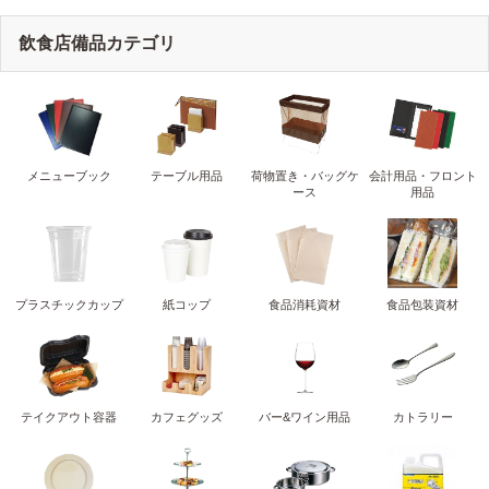
飲食店備品カテゴリ
メニューブック
テーブル用品
荷物置き・バッグケ
会計用品・フロント
ース
用品
プラスチックカップ
紙コップ
食品消耗資材
食品包装資材
テイクアウト容器
カフェグッズ
バー&ワイン用品
カトラリー