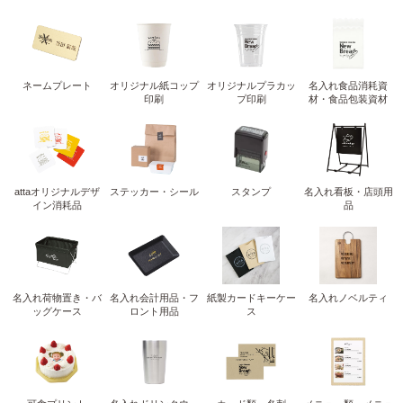
ネームプレート
オリジナル紙コップ
オリジナルプラカッ
名入れ食品消耗資
印刷
プ印刷
材・食品包装資材
attaオリジナルデザ
ステッカー・シール
スタンプ
名入れ看板・店頭用
イン消耗品
品
名入れ荷物置き・バ
名入れ会計用品・フ
紙製カードキーケー
名入れノベルティ
ッグケース
ロント用品
ス