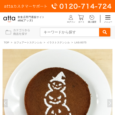
飲食店専門通販サイト
atta(アッタ)
ログイン
メニュー
カート
購入履歴
TOP
>
カフェアートステンシル
>
イラストステンシル
> LAS-0075