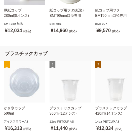
厚紙コップ
紙コップ用フタ(紙製)
紙コップ用フタ
280ml(8オンス)
BMT90mm口径専用
BMT90mm口径専用
79.6mm口径 1,000個
白 1,000個
白 1,000個
SMT-280 無地
BMT-081
BMT-097
SMT-280 無地
ドリンキングリッド
ノーストローフタ
¥12,034
¥14,960
¥9,570
※沖縄・離島 送料別途
(税込)
※適合品番あり ※沖縄・
(税込)
※適合品番あり ※沖縄
(税込)
離島 送料別途
離島 送料別途
プラスチックカップ
かき氷カップ
プラスチックカップ
プラスチックカップ
500ml
360ml(12オンス)
420ml(14オンス)
800個(A-PET)
92.5mm口径1,000個(PET
92.5mm口径1,000個(P
アイスフラワーAS
12oz PETCUP AS
14oz PETCUP AS
※北海道・沖縄・離島 送
製)
製)
¥16,313
¥11,440
¥12,034
料別途
(税込)
※沖縄・離島 配送料別途
(税込)
※沖縄・離島 配送料別
(税込)