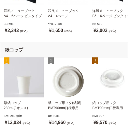
洋風メニューブック
和風メニューブック
洋風メニューブック
A4・6ページ ピンタイプ
A4・4ページ
B5・6ページ ピンタイ
BB-501 ステージソフトメ
メニュークリップタイプ
BB-502 ステージソフ
BB-501
ウルシ-101
BB-502
ニュー えいむ(Aim)【当日
ウルシ-101 シンビ
ニュー6P えいむ(Aim)
¥2,343
¥1,650
¥2,002
発送可】
(税込)
(SHIMBI)【当日発送可】
(税込)
(税込)
紙コップ
厚紙コップ
紙コップ用フタ(紙製)
紙コップ用フタ
280ml(8オンス)
BMT90mm口径専用
BMT90mm口径専用
79.6mm口径 1,000個
白 1,000個
白 1,000個
SMT-280 無地
BMT-081
BMT-097
SMT-280 無地
ドリンキングリッド
ノーストローフタ
¥12,034
¥14,960
¥9,570
※沖縄・離島 送料別途
(税込)
※適合品番あり ※沖縄・
(税込)
※適合品番あり ※沖縄
(税込)