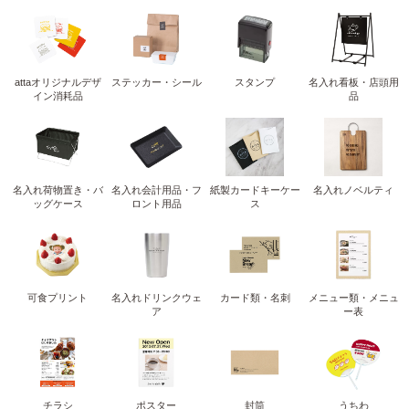
attaオリジナルデザ
ステッカー・シール
スタンプ
名入れ看板・店頭用
イン消耗品
品
名入れ荷物置き・バ
名入れ会計用品・フ
紙製カードキーケー
名入れノベルティ
ッグケース
ロント用品
ス
可食プリント
名入れドリンクウェ
カード類・名刺
メニュー類・メニュ
ア
ー表
チラシ
ポスター
封筒
うちわ