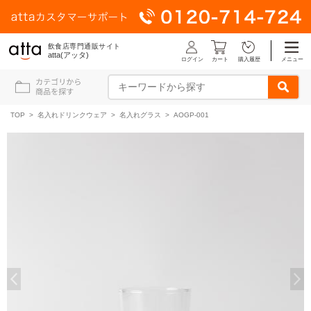
飲食店専門通販サイト
atta(アッタ)
ログイン
メニュー
カート
購入履歴
TOP
>
名入れドリンクウェア
>
名入れグラス
> AOGP-001