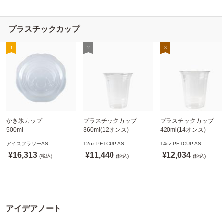
離島 送料別途
離島 送料別途
プラスチックカップ
かき氷カップ
プラスチックカップ
プラスチックカップ
500ml
360ml(12オンス)
420ml(14オンス)
800個(A-PET)
92.5mm口径1,000個(PET
92.5mm口径1,000個(P
アイスフラワーAS
12oz PETCUP AS
14oz PETCUP AS
※北海道・沖縄・離島 送
製)
製)
¥16,313
¥11,440
¥12,034
料別途
(税込)
※沖縄・離島 配送料別途
(税込)
※沖縄・離島 配送料別
(税込)
※個人宅配送不可
※個人宅配送不可
※個人宅配送不可
アイデアノート