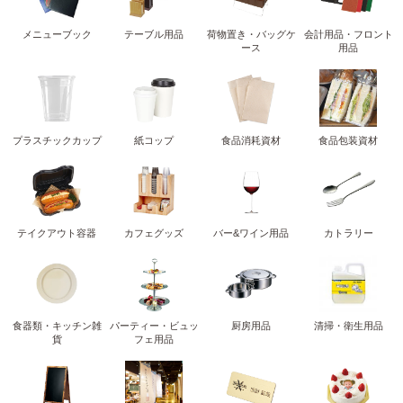
メニューブック
テーブル用品
荷物置き・バッグケ
会計用品・フロント
ース
用品
プラスチックカップ
紙コップ
食品消耗資材
食品包装資材
テイクアウト容器
カフェグッズ
バー&ワイン用品
カトラリー
食器類・キッチン雑
パーティー・ビュッ
厨房用品
清掃・衛生用品
貨
フェ用品