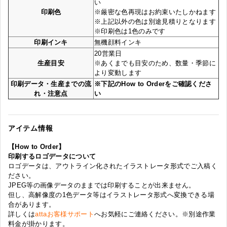
い
印刷色
※厳密な色再現はお約束いたしかねます
※上記以外の色は別途見積りとなります
※印刷色は1色のみです
印刷インキ
無機顔料インキ
20営業日
生産目安
※あくまでも目安のため、数量・季節に
より変動します
印刷データ・生産までの流
※下記のHow to Orderをご確認くださ
れ・注意点
い
アイテム情報
【How to Order】
印刷するロゴデータについて
ロゴデータは、アウトライン化されたイラストレータ形式でご入稿く
ださい。
JPEG等の画像データのままでは印刷することが出来ません。
但し、高解像度の1色データ等はイラストレータ形式へ変換できる場
合があります。
詳しくは
attaお客様サポート
へお気軽にご連絡ください。※別途作業
料金が掛かります。