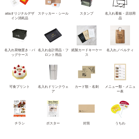
attaオリジナルデザ
ステッカー・シール
スタンプ
名入れ看板・店頭用
イン消耗品
品
名入れ荷物置き・バ
名入れ会計用品・フ
紙製カードキーケー
名入れノベルティ
ッグケース
ロント用品
ス
可食プリント
名入れドリンクウェ
カード類・名刺
メニュー類・メニュ
ア
ー表
チラシ
ポスター
封筒
うちわ