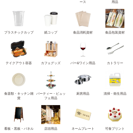
ース
用品
プラスチックカップ
紙コップ
食品消耗資材
食品包装資材
テイクアウト容器
カフェグッズ
バー&ワイン用品
カトラリー
食器類・キッチン雑
パーティー・ビュッ
厨房用品
清掃・衛生用品
貨
フェ用品
看板・黒板・パネル
店頭用品
ネームプレート
可食プリント