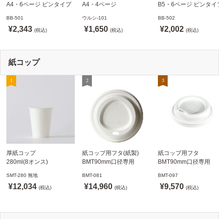
A4・6ページ ピンタイプ
A4・4ページ
B5・6ページ ピンタイ
BB-501 ステージソフトメ
メニュークリップタイプ
BB-502 ステージソフ
BB-501
ウルシ-101
BB-502
ニュー えいむ(Aim)【当日
ウルシ-101 シンビ
ニュー6P えいむ(Aim)
¥2,343
¥1,650
¥2,002
発送可】
(税込)
(SHIMBI)【当日発送可】
(税込)
(税込)
紙コップ
厚紙コップ
紙コップ用フタ(紙製)
紙コップ用フタ
280ml(8オンス)
BMT90mm口径専用
BMT90mm口径専用
79.6mm口径 1,000個
白 1,000個
白 1,000個
SMT-280 無地
BMT-081
BMT-097
SMT-280 無地
ドリンキングリッド
ノーストローフタ
¥12,034
¥14,960
¥9,570
※沖縄・離島 送料別途
(税込)
※適合品番あり ※沖縄・
(税込)
※適合品番あり ※沖縄
(税込)
離島 送料別途
離島 送料別途