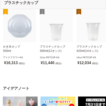
プラスチックカップ
かき氷カップ
プラスチックカップ
プラスチックカップ
500ml
360ml(12オンス)
420ml(14オンス)
800個(A-PET)
92.5mm口径1,000個(PET
92.5mm口径1,000個(P
アイスフラワーAS
12oz PETCUP AS
14oz PETCUP AS
※北海道・沖縄・離島 送
製)
製)
¥16,313
¥11,440
¥12,034
料別途
(税込)
※沖縄・離島 配送料別途
(税込)
※沖縄・離島 配送料別
(税込)
※個人宅配送不可
※個人宅配送不可
※個人宅配送不可
アイデアノート