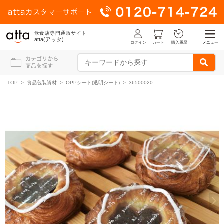
飲食店専門通販サイト
atta(アッタ)
ログイン
メニュー
カート
購入履歴
TOP
>
食品包装資材
>
OPPシート(透明シート)
> 36500020