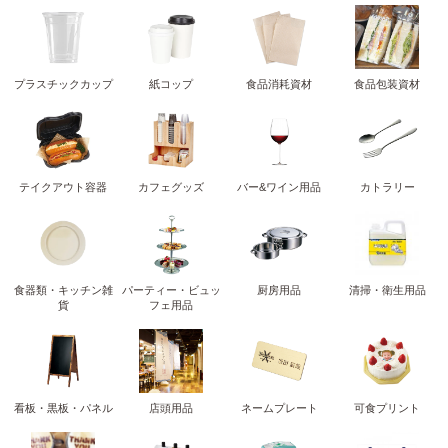
プラスチックカップ
紙コップ
食品消耗資材
食品包装資材
テイクアウト容器
カフェグッズ
バー&ワイン用品
カトラリー
食器類・キッチン雑
パーティー・ビュッ
厨房用品
清掃・衛生用品
貨
フェ用品
看板・黒板・パネル
店頭用品
ネームプレート
可食プリント