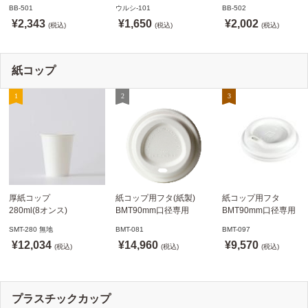
BB-501 ステージソフトメ
メニュークリップタイプ
BB-502 ステージソフ
BB-501
ウルシ-101
BB-502
ニュー えいむ(Aim)【当日
ウルシ-101 シンビ
ニュー6P えいむ(Aim)
¥2,343
¥1,650
¥2,002
発送可】
(税込)
(SHIMBI)【当日発送可】
(税込)
(税込)
紙コップ
厚紙コップ
紙コップ用フタ(紙製)
紙コップ用フタ
280ml(8オンス)
BMT90mm口径専用
BMT90mm口径専用
79.6mm口径 1,000個
白 1,000個
白 1,000個
SMT-280 無地
BMT-081
BMT-097
SMT-280 無地
ドリンキングリッド
ノーストローフタ
¥12,034
¥14,960
¥9,570
※沖縄・離島 送料別途
(税込)
※適合品番あり ※沖縄・
(税込)
※適合品番あり ※沖縄
(税込)
離島 送料別途
離島 送料別途
プラスチックカップ