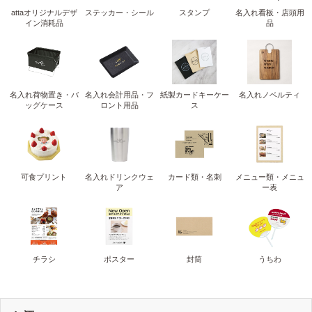
attaオリジナルデザ
ステッカー・シール
スタンプ
名入れ看板・店頭用
イン消耗品
品
名入れ荷物置き・バ
名入れ会計用品・フ
紙製カードキーケー
名入れノベルティ
ッグケース
ロント用品
ス
可食プリント
名入れドリンクウェ
カード類・名刺
メニュー類・メニュ
ア
ー表
チラシ
ポスター
封筒
うちわ