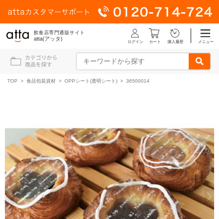
飲食店専門通販サイト
atta(アッタ)
ログイン
メニュー
カート
購入履歴
TOP
>
食品包装資材
>
OPPシート(透明シート)
> 36500014