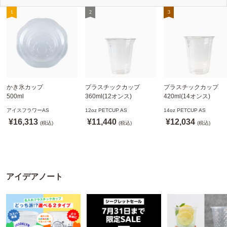
かき氷カップ
プラスチックカップ
プラスチックカップ
500ml
360ml(12オンス)
420ml(14オンス)
800個(A-PET)
92.5mm口径1,000個(PET
92.5mm口径1,000個(P
アイスフラワーAS
12oz PETCUP AS
14oz PETCUP AS
※北海道・沖縄・離島 送
製)
製)
¥16,313
¥11,440
¥12,034
料別途
(税込)
※沖縄・離島 配送料別途
(税込)
※沖縄・離島 配送料別
(税込)
※個人宅配送不可
※個人宅配送不可
※個人宅配送不可
アイデアノート