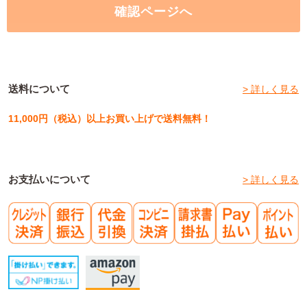
ただし、お支払い方法で「NP掛け払い」を選択した場合は、株式会社ネットプ
ロテクションズへ債権譲渡し、「NP掛け払い」サービスの提供に必要な下記の
情報をデータ送信にて提供します。 ※「NP掛け払い」につきましては下記【NP
掛け払いについて】をご確認ください。
【個人情報の取扱い業務の委託】
弊社は事業運営上、お客様により良いサービスを提供するために業務の一部を外
部に委託しており、業務委託先に対してお客様の個人情報を預けることがありま
す。この場合、個人情報を適切に取り扱っていると認められる委託先を選定し、
契約等において個人情報の適正管理・機密保持などによりお客様の個人情報の漏
送料について
> 詳しく見る
洩防止に必要な事項を取決め、適切な管理を実施させます。
【個人情報提出の任意性】
11,000円（税込）以上お買い上げで送料無料！
お客様が弊社に対して個人情報を提出することは任意です。ただし、個人情報を
提出されない場合には、弊社からの返信やサービスを実施ができない場合があり
ますので、あらかじめご了承ください。
【個人情報の開示請求について】
お客様には、貴殿の個人情報の利用目的の通知、開示、内容の訂正、追加又は削
お支払いについて
> 詳しく見る
除、利用の停止、消去及び第三者への提供の停止、第三者提供記録の開示を要求
する権利があります。詳細につきましては下記の窓口までご連絡下さい。
【クレジットカード情報の取扱いについて】
お預かりしたクレジットカード情報は以下の通り取扱いいたします。
(1)利用目的
ご注文いただいた商品の代金を決済するために利用いたします。
(2)情報の取得者名
株式会社帆風
(3)情報の提供先名
各種決済事業者（JCB/VISA/MASTER/ダイナース/アメックス/UC/セゾン/イオ
ン/MUFG/DC/UFJ/NICOS/TOP）、及び、GMOペイメントゲートウェイ株式会
社（オンライン決済サービス）