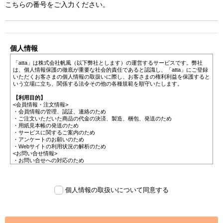
こちらの番号をご入力ください。
個人情報
「atta」は株式会社帆風（以下弊社とします）の運営するサービスです。弊社
は、個人情報保護の徹底が重要な社会的責任であると認識し、「atta」にご登録
いただくお客さまの個人情報の取扱いに際し、お客さまの権利利益を保護すると
いう立場に立ち、関係する法令その他の各種規範を順守いたします。
【利用目的】
<会員情報・注文情報>
・会員情報の管理、認証、連絡のため
・ご注文いただいた商品の代金の決済、製造、梱包、発送のため
・用紙見本帳の発送のため
・サービスに関するご案内のため
・アンケートのお願いのため
・Webサイトの利用状況の解析のため
<お問い合せ情報>
・お問い合せへの対応のため
・苦情、相談、開示、訂正等、利用停止等への対応のため
<メールマガジン登録情報>
・メールマガジン配信のため
・サービスに関するご案内のため
個人情報の取扱いについて同意する
【第三者への提供】
弊社は法律で定められている場合を除いて、お客様の個人情報を当該本人の同意
を得ず第三者に提供することはありません。