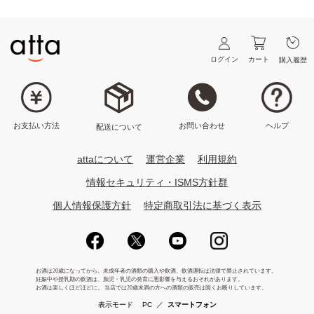
(4)保存期間
クレジットカードの決済および登録は、GMOペイメントゲートウェイ株式会
社の決済手段を利用しています。GMOペイメントゲートウェイ株式会社への開
示後は、弊社では一切お客様のクレジットカード情報を保持いたしません。
「本人認証サービス（3Dセキュア）について」
当社がお客様から収集した以下の個人情報等は、カード発行会社が行う不正利用
ログイン
カート
購入履歴
検知・防止のために、お客様が利用されているカード発行会社へ提供させていた
だきます。
・氏名、電話番号、emailアドレス、インターネット利用環境に関する情報等
・お客様が利用されているカード発行会社が外国にある場合、これらの情報は当
該発行会社が所属する国に移転される場合があります。当社では、お客様から収
集した情報からは、ご利用のカード発行会社及び当該会社が所在する国を特定す
ヘルプ
お問い合わせ
お支払い方法
配送について
ることができないため、以下の個人情報保護措置に関する情報を把握して、ご提
供することはできません。
・提供先が所在する外国の名称
・当該国の個人情報保護に関する情報
attaについて
運営企業
利用規約
・発行会社の個人情報保護の措置
なお、個人情報保護委員会のホームページ（https://www.ppc.go.jp/)では、各国に
情報セキュリティ・ISMS方針群
おける個人情報保護制度に関する情報について掲載されています。お客様が未成
年の場合、親権者または後見人の承諾を得た上で、本サービスを利用するものと
個人情報保護方針
特定商取引法に基づく表示
します。
【NP掛け払いについて】
掛け払いのご注文には、株式会社ネットプロテクションズの提供するNP掛け払
いサービスが適用され、決済に必用な情報を「NP掛け払い」運営事業者に提供
いたします。個人情報の取扱い他、NP掛け払いに関する詳細はこちら
（https://np-kakebarai.com/buy/terms/）からご確認ください。
【クッキーの使用について】
当サービスでは操作性能の向上をさせるため、Cookie（クッキー）に入力の内
容を保存しています。
表示モード
PC
／
スマートフォン