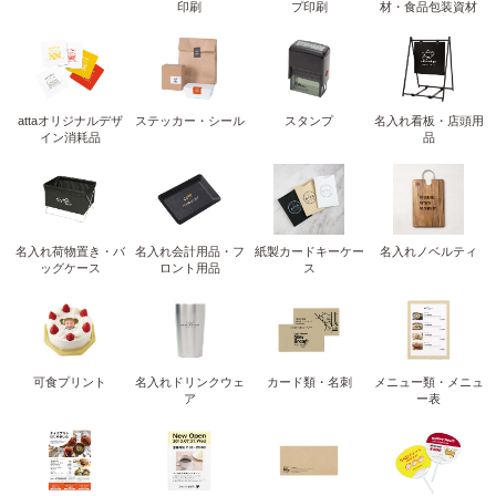
印刷
プ印刷
材・食品包装資材
attaオリジナルデザ
ステッカー・シール
スタンプ
名入れ看板・店頭用
イン消耗品
品
名入れ荷物置き・バ
名入れ会計用品・フ
紙製カードキーケー
名入れノベルティ
ッグケース
ロント用品
ス
可食プリント
名入れドリンクウェ
カード類・名刺
メニュー類・メニュ
ア
ー表