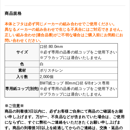
商品規格
本体とフタは必ず同じメーカーの組み合わせでご使用ください。
異なるメーカーの組み合わせで生じる不具合にはご対応できません。
正しい組み合わせ(適合品番)がご不明な場合はご購入前にお気軽にお
問い合わせください。
口径:80.0mm
サイズ
※必ず専用の品番の紙コップをご使用下さい
※プラカップには適合いたしません
色
白
素材
ポリスチレン
入り数
2,000個
BMT紙コップ 80mm口径 6/8オンス専用
専用紙コップ(別売)
※必ず専用の品番の紙コップをご使用下さい
※プラカップには適合いたしません
※ご注意※
商品の到着後3日以内に、必ずお客様ご自身にて商品のご確認をお願
い申し上げます。万が一、不良品などが含まれていた場合は、ご使用
にならずに、すぐに弊社へご連絡をいただきたくお願い申し上げま
す。商品の到着後3日以上を経過してからのご連絡は、交換・返品の