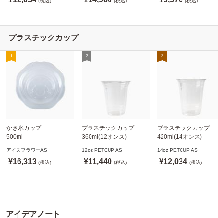
※沖縄・離島 送料別途
(税込)
※適合品番あり ※沖縄・
(税込)
※適合品番あり ※沖縄
(税込)
離島 送料別途
離島 送料別途
プラスチックカップ
かき氷カップ
プラスチックカップ
プラスチックカップ
500ml
360ml(12オンス)
420ml(14オンス)
800個(A-PET)
92.5mm口径1,000個(PET
92.5mm口径1,000個(P
アイスフラワーAS
12oz PETCUP AS
14oz PETCUP AS
※北海道・沖縄・離島 送
製)
製)
¥16,313
¥11,440
¥12,034
料別途
(税込)
※沖縄・離島 配送料別途
(税込)
※沖縄・離島 配送料別
(税込)
※個人宅配送不可
※個人宅配送不可
※個人宅配送不可
アイデアノート