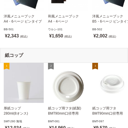
洋風メニューブック
和風メニューブック
洋風メニューブック
A4・6ページ ピンタイプ
A4・4ページ
B5・6ページ ピンタイ
BB-501 ステージソフトメ
メニュークリップタイプ
BB-502 ステージソフ
BB-501
ウルシ-101
BB-502
ニュー えいむ(Aim)【当日
ウルシ-101 シンビ
ニュー6P えいむ(Aim)
¥2,343
¥1,650
¥2,002
発送可】
(税込)
(SHIMBI)【当日発送可】
(税込)
(税込)
紙コップ
厚紙コップ
紙コップ用フタ(紙製)
紙コップ用フタ
280ml(8オンス)
BMT90mm口径専用
BMT90mm口径専用
79.6mm口径 1,000個
白 1,000個
白 1,000個
SMT-280 無地
BMT-081
BMT-097
SMT-280 無地
ドリンキングリッド
ノーストローフタ
¥12,034
¥14,960
¥9,570