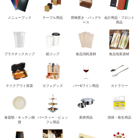
メニューブック
テーブル用品
荷物置き・バッグケ
会計用品・フロント
ース
用品
プラスチックカップ
紙コップ
食品消耗資材
食品包装資材
テイクアウト容器
カフェグッズ
バー&ワイン用品
カトラリー
食器類・キッチン雑
パーティー・ビュッ
厨房用品
清掃・衛生用品
貨
フェ用品