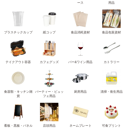
ース
用品
プラスチックカップ
紙コップ
食品消耗資材
食品包装資材
テイクアウト容器
カフェグッズ
バー&ワイン用品
カトラリー
食器類・キッチン雑
パーティー・ビュッ
厨房用品
清掃・衛生用品
貨
フェ用品
看板・黒板・パネル
店頭用品
ネームプレート
可食プリント