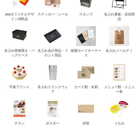
attaオリジナルデザ
ステッカー・シール
スタンプ
名入れ看板・店頭用
イン消耗品
品
名入れ荷物置き・バ
名入れ会計用品・フ
紙製カードキーケー
名入れノベルティ
ッグケース
ロント用品
ス
可食プリント
名入れドリンクウェ
カード類・名刺
メニュー類・メニュ
ア
ー表
チラシ
ポスター
封筒
うちわ