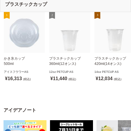
プラスチックカップ
かき氷カップ
プラスチックカップ
プラスチックカップ
500ml
360ml(12オンス)
420ml(14オンス)
800個(A-PET)
92.5mm口径1,000個(PET
92.5mm口径1,000個(P
アイスフラワーAS
12oz PETCUP AS
14oz PETCUP AS
※北海道・沖縄・離島 送
製)
製)
¥16,313
¥11,440
¥12,034
料別途
(税込)
※沖縄・離島 配送料別途
(税込)
※沖縄・離島 配送料別
(税込)
※個人宅配送不可
※個人宅配送不可
※個人宅配送不可
アイデアノート