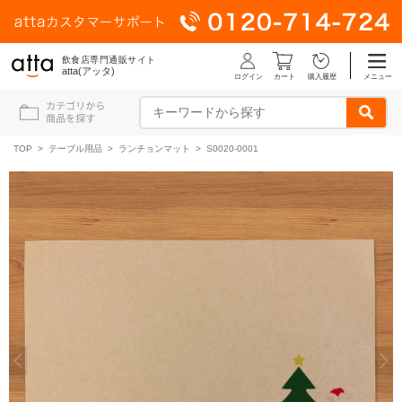
飲食店専門通販サイト
atta(アッタ)
ログイン
メニュー
カート
購入履歴
TOP
>
テーブル用品
>
ランチョンマット
> S0020-0001