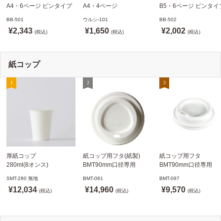
A4・6ページ ピンタイプ
A4・4ページ
B5・6ページ ピンタイ
BB-501 ステージソフトメ
メニュークリップタイプ
BB-502 ステージソフ
BB-501
ウルシ-101
BB-502
ニュー えいむ(Aim)【当日
ウルシ-101 シンビ
ニュー6P えいむ(Aim)
¥2,343
¥1,650
¥2,002
発送可】
(税込)
(SHIMBI)【当日発送可】
(税込)
(税込)
紙コップ
厚紙コップ
紙コップ用フタ(紙製)
紙コップ用フタ
280ml(8オンス)
BMT90mm口径専用
BMT90mm口径専用
79.6mm口径 1,000個
白 1,000個
白 1,000個
SMT-280 無地
BMT-081
BMT-097
SMT-280 無地
ドリンキングリッド
ノーストローフタ
¥12,034
¥14,960
¥9,570
※沖縄・離島 送料別途
(税込)
※適合品番あり ※沖縄・
(税込)
※適合品番あり ※沖縄
(税込)
離島 送料別途
離島 送料別途