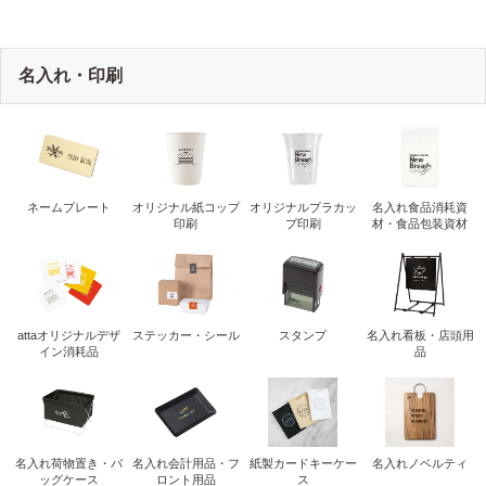
名入れ・印刷
ネームプレート
オリジナル紙コップ
オリジナルプラカッ
名入れ食品消耗資
印刷
プ印刷
材・食品包装資材
attaオリジナルデザ
ステッカー・シール
スタンプ
名入れ看板・店頭用
イン消耗品
品
名入れ荷物置き・バ
名入れ会計用品・フ
紙製カードキーケー
名入れノベルティ
ッグケース
ロント用品
ス