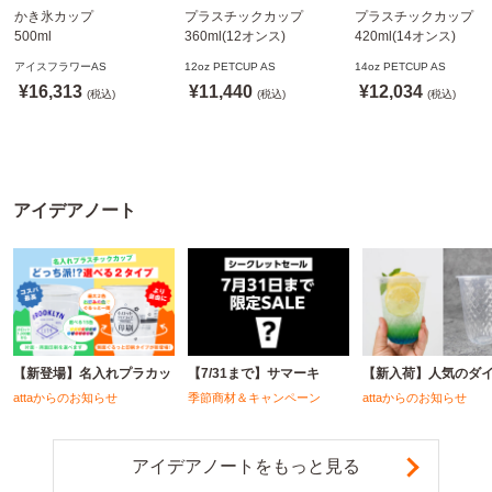
かき氷カップ
プラスチックカップ
プラスチックカップ
500ml
360ml(12オンス)
420ml(14オンス)
800個(A-PET)
92.5mm口径1,000個(PET
92.5mm口径1,000個(P
アイスフラワーAS
12oz PETCUP AS
14oz PETCUP AS
※北海道・沖縄・離島 送
製)
製)
¥16,313
¥11,440
¥12,034
料別途
(税込)
※沖縄・離島 配送料別途
(税込)
※沖縄・離島 配送料別
(税込)
※個人宅配送不可
※個人宅配送不可
※個人宅配送不可
アイデアノート
【新登場】名入れプラカッ
【7/31まで】サマーキ
【新入荷】人気のダ
attaからのお知らせ
季節商材＆キャンペーン
attaからのお知らせ
アイデアノートをもっと見る