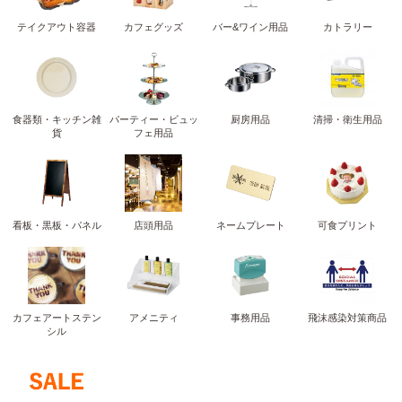
テイクアウト容器
カフェグッズ
バー&ワイン用品
カトラリー
食器類・キッチン雑
パーティー・ビュッ
厨房用品
清掃・衛生用品
貨
フェ用品
看板・黒板・パネル
店頭用品
ネームプレート
可食プリント
カフェアートステン
アメニティ
事務用品
飛沫感染対策商品
シル