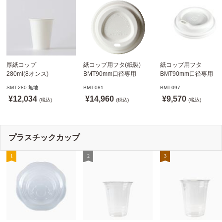
厚紙コップ
紙コップ用フタ(紙製)
紙コップ用フタ
280ml(8オンス)
BMT90mm口径専用
BMT90mm口径専用
79.6mm口径 1,000個
白 1,000個
白 1,000個
SMT-280 無地
BMT-081
BMT-097
SMT-280 無地
ドリンキングリッド
ノーストローフタ
¥12,034
¥14,960
¥9,570
※沖縄・離島 送料別途
(税込)
※適合品番あり ※沖縄・
(税込)
※適合品番あり ※沖縄
(税込)
離島 送料別途
離島 送料別途
プラスチックカップ