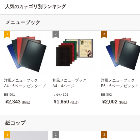
人気のカテゴリ別ランキング
メニューブック
洋風メニューブック
和風メニューブック
洋風メニューブック
A4・6ページ ピンタイプ
A4・4ページ
B5・6ページ ピンタイ
BB-501 ステージソフトメ
メニュークリップタイプ
BB-502 ステージソフ
BB-501
ウルシ-101
BB-502
ニュー えいむ(Aim)【当日
ウルシ-101 シンビ
ニュー6P えいむ(Aim)
¥2,343
¥1,650
¥2,002
発送可】
(税込)
(SHIMBI)【当日発送可】
(税込)
(税込)
紙コップ