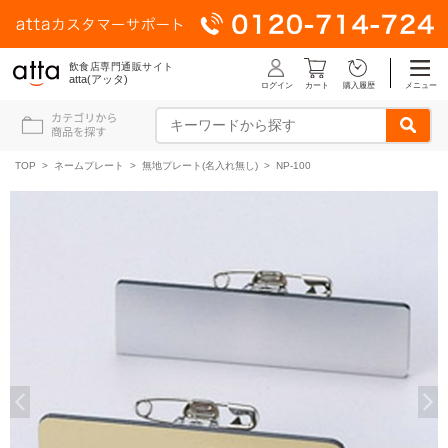
飲食店専門通販サイト
atta(アッタ)
ログイン
メニュー
カート
購入履歴
TOP
>
ネームプレート
>
無地プレート(名入れ無し)
> NP-100