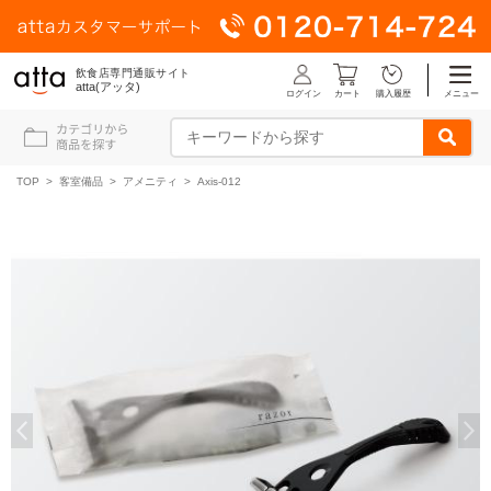
飲食店専門通販サイト
atta(アッタ)
ログイン
メニュー
カート
購入履歴
TOP
>
客室備品
>
アメニティ
> Axis-012