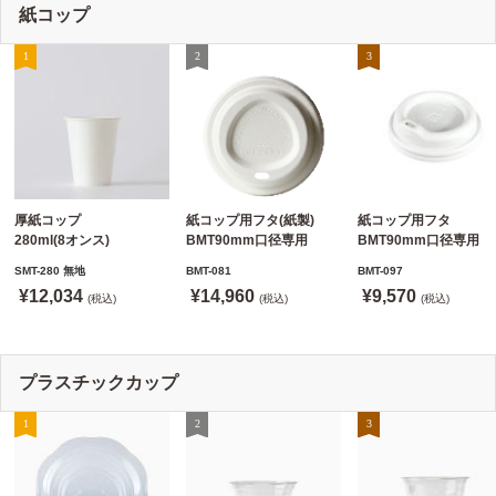
紙コップ
厚紙コップ
紙コップ用フタ(紙製)
紙コップ用フタ
280ml(8オンス)
BMT90mm口径専用
BMT90mm口径専用
79.6mm口径 1,000個
白 1,000個
白 1,000個
SMT-280 無地
BMT-081
BMT-097
SMT-280 無地
ドリンキングリッド
ノーストローフタ
¥12,034
¥14,960
¥9,570
※沖縄・離島 送料別途
(税込)
※適合品番あり ※沖縄・
(税込)
※適合品番あり ※沖縄
(税込)
離島 送料別途
離島 送料別途
プラスチックカップ