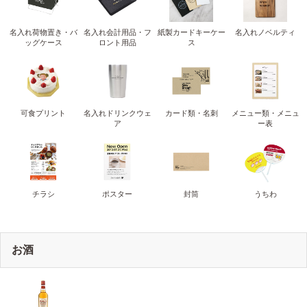
名入れ荷物置き・バ
名入れ会計用品・フ
紙製カードキーケー
名入れノベルティ
ッグケース
ロント用品
ス
可食プリント
名入れドリンクウェ
カード類・名刺
メニュー類・メニュ
ア
ー表
チラシ
ポスター
封筒
うちわ
お酒