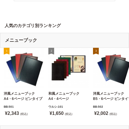
人気のカテゴリ別ランキング
メニューブック
洋風メニューブック
和風メニューブック
洋風メニューブック
A4・6ページ ピンタイプ
A4・4ページ
B5・6ページ ピンタイ
BB-501 ステージソフト
メニュークリップタイプ
BB-502 ステージソフ
BB-501
ウルシ-101
BB-502
メニュー えいむ(Aim)
ウルシ-101 シンビ
メニュー6P えいむ(Aim
¥2,343
¥1,650
¥2,002
【当日発送可】
(税込)
(SHIMBI)【当日発送可】
(税込)
(税込)