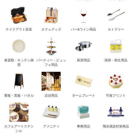
テイクアウト容器
カフェグッズ
バー&ワイン用品
カトラリー
食器類・キッチン雑
パーティー・ビュッ
厨房用品
清掃・衛生用品
貨
フェ用品
看板・黒板・パネル
店頭用品
ネームプレート
可食プリント
カフェアートステン
アメニティ
事務用品
飛沫感染対策商品
シル