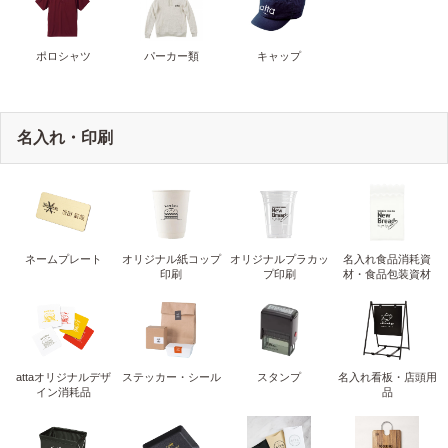
ポロシャツ
パーカー類
キャップ
名入れ・印刷
ネームプレート
オリジナル紙コップ
オリジナルプラカッ
名入れ食品消耗資
印刷
プ印刷
材・食品包装資材
attaオリジナルデザ
ステッカー・シール
スタンプ
名入れ看板・店頭用
イン消耗品
品