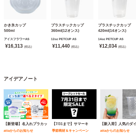
かき氷カップ
プラスチックカップ
プラスチックカップ
500ml
360ml(12オンス)
420ml(14オンス)
800個(A-PET)
92.5mm口径1,000個(PET
92.5mm口径1,000個(P
アイスフラワーAS
12oz PETCUP AS
14oz PETCUP AS
※北海道・沖縄・離島 送
製)
製)
¥16,313
¥11,440
¥12,034
料別途
(税込)
※沖縄・離島 配送料別途
(税込)
※沖縄・離島 配送料別
(税込)
※個人宅配送不可
※個人宅配送不可
※個人宅配送不可
アイデアノート
【新登場】名入れプラカッ
【7/31まで】サマーキ
【新入荷】人気のダ
attaからのお知らせ
季節商材＆キャンペーン
attaからのお知らせ