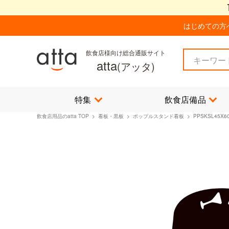
はじめての方
飲食店様向け総合通販サイト
atta
(アッタ)
特集
飲食店備品
飲食店用品のatta TOP
>
看板・黒板
>
ポップルスタンド看板
> PPSKSL45X6