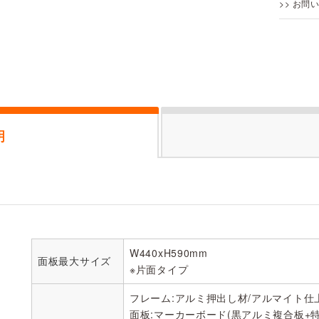
>> お問
明
W440xH590mm
面板最大サイズ
※片面タイプ
フレーム:アルミ押出し材/アルマイト仕上
面板:マーカーボード(黒アルミ複合板+