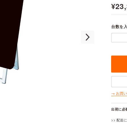
¥23
台数を
→ お買
出荷に必
>> 配送