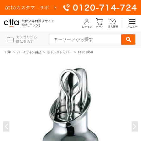
飲食店専門通販サイト
atta(アッタ)
ログイン
メニュー
カート
購入履歴
TOP
>
バー&ワイン用品
>
ボトルストッパー
> 11301050