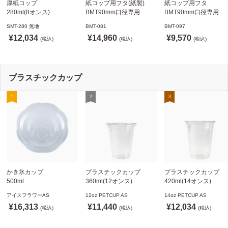
厚紙コップ
紙コップ用フタ(紙製)
紙コップ用フタ
280ml(8オンス)
BMT90mm口径専用
BMT90mm口径専用
79.6mm口径 1,000個
白 1,000個
白 1,000個
SMT-280 無地
BMT-081
BMT-097
SMT-280 無地
ドリンキングリッド
ノーストローフタ
¥12,034
¥14,960
¥9,570
※沖縄・離島 送料別途
(税込)
※適合品番あり ※沖縄・
(税込)
※適合品番あり ※沖縄
(税込)
離島 送料別途
離島 送料別途
プラスチックカップ
かき氷カップ
プラスチックカップ
プラスチックカップ
500ml
360ml(12オンス)
420ml(14オンス)
800個(A-PET)
92.5mm口径1,000個(PET
92.5mm口径1,000個(P
アイスフラワーAS
12oz PETCUP AS
14oz PETCUP AS
※北海道・沖縄・離島 送
製)
製)
¥16,313
¥11,440
¥12,034
料別途
(税込)
※沖縄・離島 配送料別途
(税込)
※沖縄・離島 配送料別
(税込)
※個人宅配送不可
※個人宅配送不可
※個人宅配送不可