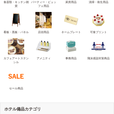
食器類・キッチン雑
パーティー・ビュッ
厨房用品
清掃・衛生用品
貨
フェ用品
看板・黒板・パネル
店頭用品
ネームプレート
可食プリント
カフェアートステン
アメニティ
事務用品
飛沫感染対策商品
シル
セール商品
ホテル備品カテゴリ