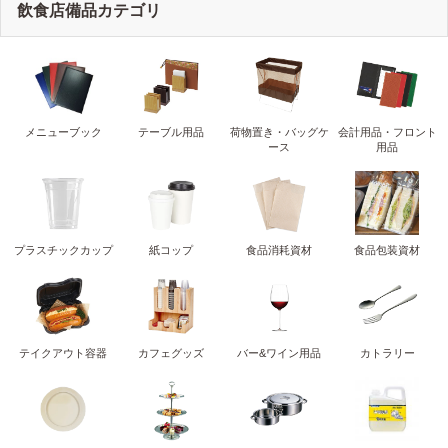
飲食店備品カテゴリ
メニューブック
テーブル用品
荷物置き・バッグケ
会計用品・フロント
ース
用品
プラスチックカップ
紙コップ
食品消耗資材
食品包装資材
テイクアウト容器
カフェグッズ
バー&ワイン用品
カトラリー