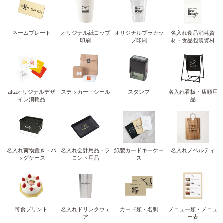
ネームプレート
オリジナル紙コップ
オリジナルプラカッ
名入れ食品消耗資
印刷
プ印刷
材・食品包装資材
attaオリジナルデザ
ステッカー・シール
スタンプ
名入れ看板・店頭用
イン消耗品
品
名入れ荷物置き・バ
名入れ会計用品・フ
紙製カードキーケー
名入れノベルティ
ッグケース
ロント用品
ス
可食プリント
名入れドリンクウェ
カード類・名刺
メニュー類・メニュ
ア
ー表