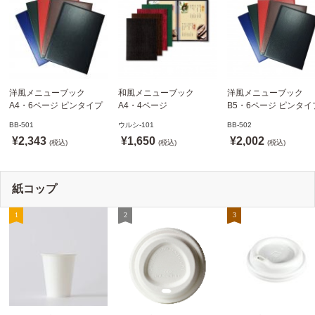
洋風メニューブック
和風メニューブック
洋風メニューブック
A4・6ページ ピンタイプ
A4・4ページ
B5・6ページ ピンタイ
BB-501 ステージソフトメ
メニュークリップタイプ
BB-502 ステージソフ
BB-501
ウルシ-101
BB-502
ニュー えいむ(Aim)【当日
ウルシ-101 シンビ
ニュー6P えいむ(Aim)
¥2,343
¥1,650
¥2,002
発送可】
(税込)
(SHIMBI)【当日発送可】
(税込)
(税込)
紙コップ