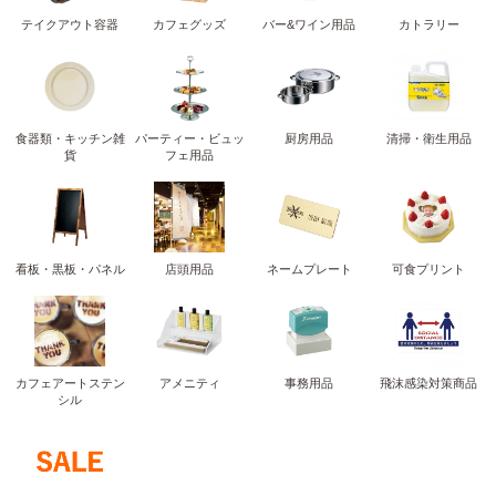
テイクアウト容器
カフェグッズ
バー&ワイン用品
カトラリー
食器類・キッチン雑
パーティー・ビュッ
厨房用品
清掃・衛生用品
貨
フェ用品
看板・黒板・パネル
店頭用品
ネームプレート
可食プリント
カフェアートステン
アメニティ
事務用品
飛沫感染対策商品
シル