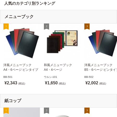
人気のカテゴリ別ランキング
メニューブック
洋風メニューブック
和風メニューブック
洋風メニューブック
A4・6ページ ピンタイプ
A4・4ページ
B5・6ページ ピンタイ
BB-501 ステージソフトメ
メニュークリップタイプ
BB-502 ステージソフ
BB-501
ウルシ-101
BB-502
ニュー えいむ(Aim)【当日
ウルシ-101 シンビ
ニュー6P えいむ(Aim)
¥2,343
¥1,650
¥2,002
発送可】
(税込)
(SHIMBI)【当日発送可】
(税込)
(税込)
紙コップ