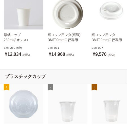
厚紙コップ
紙コップ用フタ(紙製)
紙コップ用フタ
280ml(8オンス)
BMT90mm口径専用
BMT90mm口径専用
79.6mm口径 1,000個
白 1,000個
白 1,000個
SMT-280 無地
BMT-081
BMT-097
SMT-280 無地
ドリンキングリッド
ノーストローフタ
¥12,034
¥14,960
¥9,570
※沖縄・離島 送料別途
(税込)
※適合品番あり ※沖縄・
(税込)
※適合品番あり ※沖縄
(税込)
離島 送料別途
離島 送料別途
プラスチックカップ