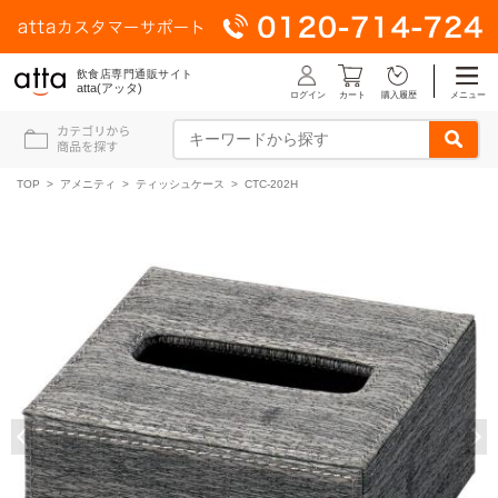
飲食店専門通販サイト
atta(アッタ)
ログイン
メニュー
カート
購入履歴
TOP
>
アメニティ
>
ティッシュケース
> CTC-202H