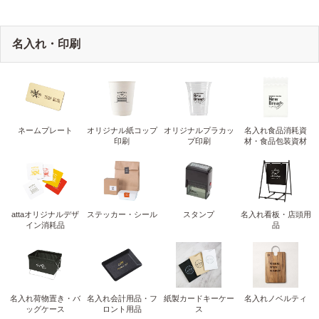
名入れ・印刷
ネームプレート
オリジナル紙コップ
オリジナルプラカッ
名入れ食品消耗資
印刷
プ印刷
材・食品包装資材
attaオリジナルデザ
ステッカー・シール
スタンプ
名入れ看板・店頭用
イン消耗品
品
名入れ荷物置き・バ
名入れ会計用品・フ
紙製カードキーケー
名入れノベルティ
ッグケース
ロント用品
ス