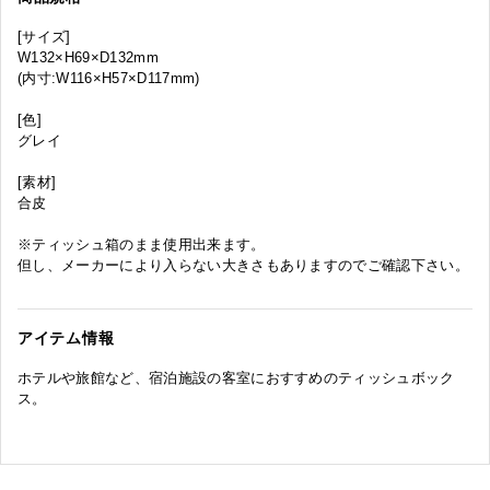
[サイズ]
W132×H69×D132mm
(内寸:W116×H57×D117mm)
[色]
グレイ
[素材]
合皮
※ティッシュ箱のまま使用出来ます。
但し、メーカーにより入らない大きさもありますのでご確認下さい。
アイテム情報
ホテルや旅館など、宿泊施設の客室におすすめのティッシュボック
ス。