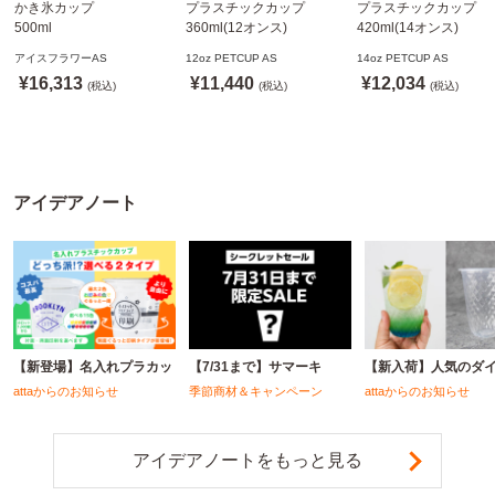
かき氷カップ
プラスチックカップ
プラスチックカップ
500ml
360ml(12オンス)
420ml(14オンス)
800個(A-PET)
92.5mm口径1,000個(PET
92.5mm口径1,000個(P
アイスフラワーAS
12oz PETCUP AS
14oz PETCUP AS
※北海道・沖縄・離島 送
製)
製)
¥16,313
¥11,440
¥12,034
料別途
(税込)
※沖縄・離島 配送料別途
(税込)
※沖縄・離島 配送料別
(税込)
※個人宅配送不可
※個人宅配送不可
※個人宅配送不可
アイデアノート
【新登場】名入れプラカッ
【7/31まで】サマーキ
【新入荷】人気のダ
attaからのお知らせ
季節商材＆キャンペーン
attaからのお知らせ
アイデアノートをもっと見る