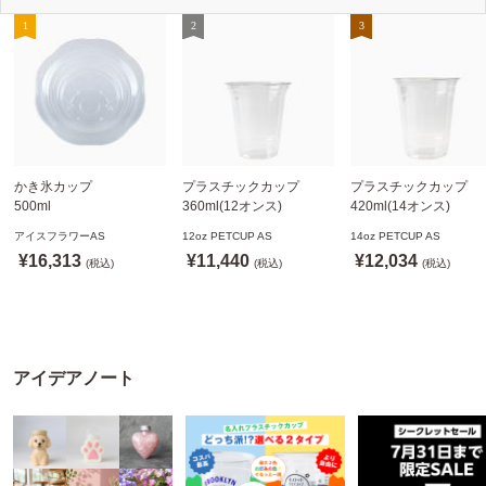
かき氷カップ
プラスチックカップ
プラスチックカップ
500ml
360ml(12オンス)
420ml(14オンス)
800個(A-PET)
92.5mm口径1,000個(PET
92.5mm口径1,000個(P
アイスフラワーAS
12oz PETCUP AS
14oz PETCUP AS
※北海道・沖縄・離島 送
製)
製)
¥16,313
¥11,440
¥12,034
料別途
(税込)
※沖縄・離島 配送料別途
(税込)
※沖縄・離島 配送料別
(税込)
※個人宅配送不可
※個人宅配送不可
※個人宅配送不可
アイデアノート