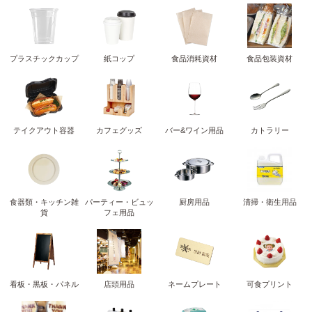
プラスチックカップ
紙コップ
食品消耗資材
食品包装資材
テイクアウト容器
カフェグッズ
バー&ワイン用品
カトラリー
食器類・キッチン雑
パーティー・ビュッ
厨房用品
清掃・衛生用品
貨
フェ用品
看板・黒板・パネル
店頭用品
ネームプレート
可食プリント