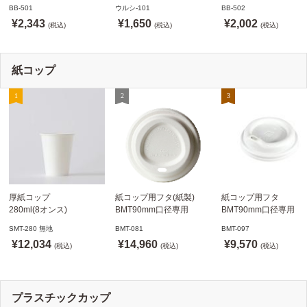
BB-501 ステージソフトメ
メニュークリップタイプ
BB-502 ステージソフ
BB-501
ウルシ-101
BB-502
ニュー えいむ(Aim)【当日
ウルシ-101 シンビ
ニュー6P えいむ(Aim)
¥2,343
¥1,650
¥2,002
発送可】
(税込)
(SHIMBI)【当日発送可】
(税込)
(税込)
紙コップ
厚紙コップ
紙コップ用フタ(紙製)
紙コップ用フタ
280ml(8オンス)
BMT90mm口径専用
BMT90mm口径専用
79.6mm口径 1,000個
白 1,000個
白 1,000個
SMT-280 無地
BMT-081
BMT-097
SMT-280 無地
ドリンキングリッド
ノーストローフタ
¥12,034
¥14,960
¥9,570
※沖縄・離島 送料別途
(税込)
※適合品番あり ※沖縄・
(税込)
※適合品番あり ※沖縄
(税込)
離島 送料別途
離島 送料別途
プラスチックカップ