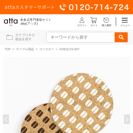
飲食店専門通販サイト
atta(アッタ)
ログイン
メニュー
カート
購入履歴
TOP
>
テーブル用品
>
コースター
> AOEQ-CS-007