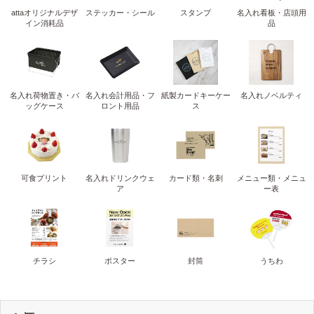
attaオリジナルデザ
ステッカー・シール
スタンプ
名入れ看板・店頭用
イン消耗品
品
名入れ荷物置き・バ
名入れ会計用品・フ
紙製カードキーケー
名入れノベルティ
ッグケース
ロント用品
ス
可食プリント
名入れドリンクウェ
カード類・名刺
メニュー類・メニュ
ア
ー表
チラシ
ポスター
封筒
うちわ