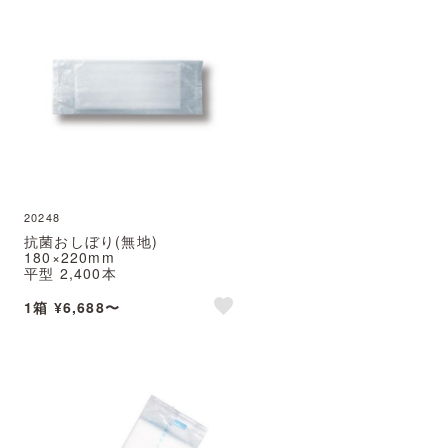
20248
抗菌おしぼり(無地)
180×220mm
平型 2,400本
パルクリーン
※北海道・沖縄・離島 送料別途
1箱 ¥6,688〜
※個人宅配送不可 (尚美堂/フジ
e
like
ナップ)