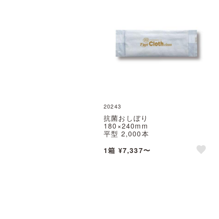
20243
抗菌おしぼり
180×240mm
平型 2,000本
クロスクリーン
※北海道・沖縄・離島 送料別途
1箱 ¥7,337〜
※個人宅配送不可 (尚美堂/フジ
like
ナップ)