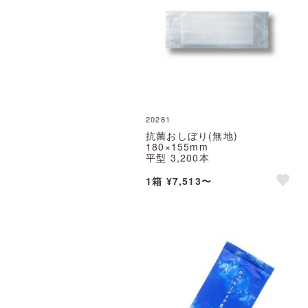
20281
抗菌おしぼり(無地)
180×155mm
平型 3,200本
パルクリーンエコ
※北海道・沖縄・離島 送料別途
1箱 ¥7,513〜
※個人宅配送不可 (尚美堂/フジ
like
ナップ)