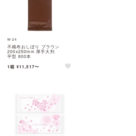
W-24
不織布おしぼり ブラウン
200x250mm 厚手大判
平型 800本
※北海道・沖縄・離島 送料別途
1箱 ¥11,517〜
e
like