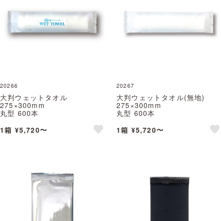
20266
20267
大判ウェットタオル
大判ウェットタオル(無地)
275×300mm
275×300mm
丸型 600本
丸型 600本
WET TOWEL
WET TOWEL
※北海道・沖縄・離島 送料別途
※北海道・沖縄・離島 送料別途
1箱 ¥5,720〜
1箱 ¥5,720〜
※個人宅配送不可 (尚美堂/フジ
※個人宅配送不可 (尚美堂/フジ
like
lik
ナップ)
ナップ)