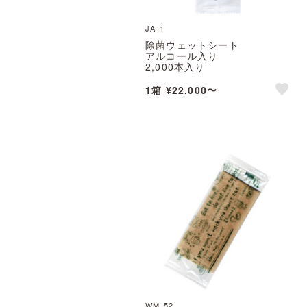
JA-1
除菌ウェットシート
アルコール入り
2,000本入り
KIREIKA(JA-1)
※北海道・沖縄・離島 送料別途
1箱 ¥22,000〜
like
WM-52