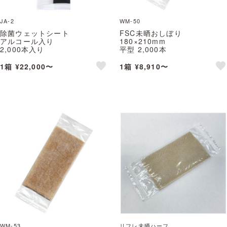
JA-2
WM-50
除菌ウェットシート
FSC未晒おしぼり
アルコール入り
180×210mm
2,000本入り
平型 2,000本
KIREIKA(JA-2)
FSC未晒おしぼり 無地
※北海道・沖縄・離島 送料別途
※北海道・沖縄・離島 送料別途
1箱 ¥22,000〜
1箱 ¥8,910〜
like
lik
WM-53
リフレ未晒ハーフ