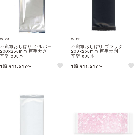
W-20
W-23
不織布おしぼり シルバー
不織布おしぼり ブラック
200x250mm 厚手大判
200x250mm 厚手大判
平型 800本
平型 800本
※北海道・沖縄・離島 送料別途
※北海道・沖縄・離島 送料別途
1箱 ¥11,517〜
1箱 ¥11,517〜
like
lik