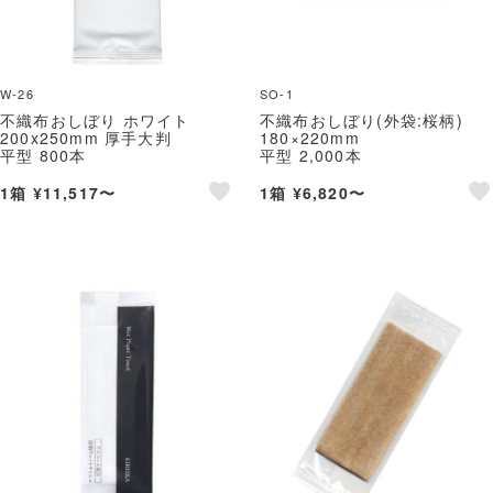
W-26
SO-1
不織布おしぼり ホワイト
不織布おしぼり(外袋:桜柄)
200x250mm 厚手大判
180×220mm
平型 800本
平型 2,000本
※北海道・沖縄・離島 送料別途
SAKURAおしぼり
※北海道・沖縄・離島 送料別途
1箱 ¥11,517〜
1箱 ¥6,820〜
like
lik