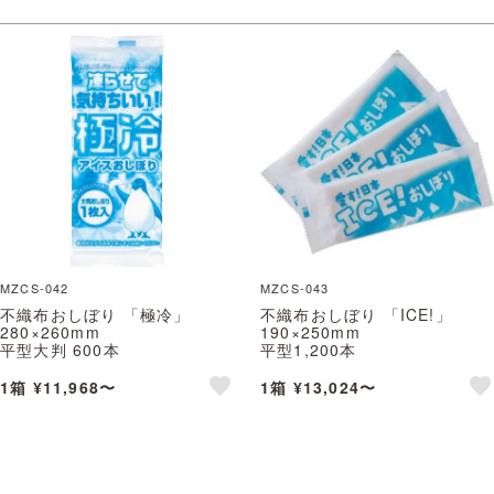
MZCS-042
MZCS-043
不織布おしぼり 「極冷」
不織布おしぼり 「ICE!」
280×260mm
190×250mm
平型大判 600本
平型1,200本
※北海道・沖縄・離島 送料別途
※北海道・沖縄・離島 送料別途
1箱 ¥11,968〜
1箱 ¥13,024〜
like
lik