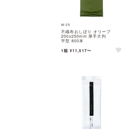
W-25
不織布おしぼり オリーブ
200x250mm 厚手大判
平型 800本
※北海道・沖縄・離島 送料別途
1箱 ¥11,517〜
like