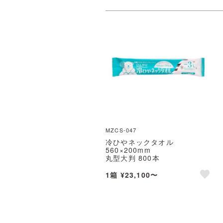
MZCS-047
冷ひやネックタオル
560×200mm
丸型大判 800本
※北海道・沖縄・離島 送料別途
1箱 ¥23,100〜
like