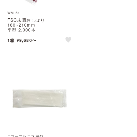
WM-51
FSC未晒おしぼり
180×210mm
平型 2,000本
FSC未晒おしぼり コーヒー
※北海道・沖縄・離島 送料別途
1箱 ¥9,680〜
e
like
エマーブル エコ 平型