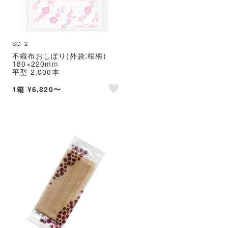
SO-2
不織布おしぼり(外袋:桜柄)
180×220mm
平型 2,000本
おしぼりBrilliant Sakura
※北海道・沖縄・離島 送料別途
1箱 ¥6,820〜
e
like