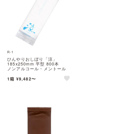
R-1
ひんやりおしぼり「涼」
185x250mm 平型 800本
ノンアルコール・メントール
配合
※北海道・沖縄・離島 送料別途
1箱 ¥9,482〜
e
like