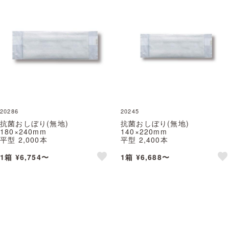
20286
20245
抗菌おしぼり(無地)
抗菌おしぼり(無地)
180×240mm
140×220mm
平型 2,000本
平型 2,400本
クロスクリーン
クロスクリーンエコ
※北海道・沖縄・離島 送料別途
※北海道・沖縄・離島 送料別途
1箱 ¥6,754〜
1箱 ¥6,688〜
※個人宅配送不可 (尚美堂/フジ
※個人宅配送不可 (尚美堂/フジ
like
lik
ナップ)
ナップ)