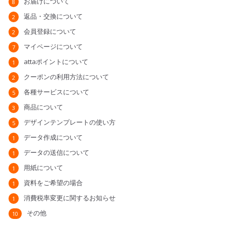
お届けについて
8
返品・交換について
2
会員登録について
2
マイページについて
7
attaポイントについて
1
クーポンの利用方法について
2
各種サービスについて
5
商品について
3
デザインテンプレートの使い方
5
データ作成について
1
データの送信について
1
用紙について
1
資料をご希望の場合
1
消費税率変更に関するお知らせ
1
その他
10