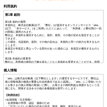
利用規約
第1章 総則
第1条 規約の適用
本規約は、株式会社帆風(以下、「弊社」)が提供するオンラインサービス「atta」
(以下、「本サービス」)をご利用いただくにあたって、「利用者」と弊社間の一切
の関係に適用されます。
弊社は、本規約を補充するために、規約、規則、その他の定めを規定することが
できます。
この場合、当該規約、規則、その他の定めは、本規約と同一の効力を有するもの
とします。
各規定が本規定と異なっている部分があった場合には、各規定が優先するものと
します。
第2条 本規約の変更等
弊社は、利用者の個別の了解を得ることなく本規約を変更することができ、利用
者は、これをあらかじめ了承していただきます。なお、利用者の権利を制限し、
または新たに義務を課す変更については、弊社は、利用者に対して、当該変更内
個人情報
容および変更時期をWebサイト上の掲示その他の手段により事前に通知するもの
といたします。
「atta」は株式会社帆風（以下弊社とします）の運営するサービスです。弊社は、
個人情報保護の徹底が重要な社会的責任であると認識し、「atta」にご登録いただ
第2章 会員
くお客さまの個人情報の取扱いに際し、お客さまの権利利益を保護するという立
場に立ち、関係する法令その他の各種規範を順守いたします。
第3条 会員登録の申込み
会員希望者は、本規約を承認の上、弊社の定める手続きに従い、サービスの利用
【利用目的】
を申し込みます。
<会員情報・注文情報>
第4条 会員登録の不承諾
・会員情報の管理、認証、連絡のため
以下の事由がある場合、弊社は前項の申込を拒絶することがありますのでご了承
・ご注文いただいた商品の代金の決済、製造、梱包、発送のため