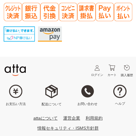
【個人情報の開示請求について】
1. 製品が利用者に到着後、一週間以上が経過した場合
2. 製品の一部でも使用した場合
お客様には、貴殿の個人情報の利用目的の通知、開示、内容の訂正、追加又は削
3. 弊社の責に帰すべからずして、製品にキズや破損等が生じた場合
除、利用の停止、消去及び第三者への提供の停止、第三者提供記録の開示を要求
4. 本サービス製品の汚れ・ピンホールが一定の許容範囲と弊社で判断するもの(各
する権利があります。詳細につきましては下記の窓口までご連絡下さい。
印刷協会・印刷技術関連団体等で許容する範囲に基づく)。
【クレジットカード情報の取扱いについて】
第4章 利用者の義務
お預かりしたクレジットカード情報は以下の通り取扱いいたします。
(1)利用目的
第10条 ID等の管理
ご注文いただいた商品の代金を決済するために利用いたします。
会員は、会員ID番号およびパスワード(本条において、「会員ID番号等」といいま
(2)情報の取得者名
す。)を厳重に管理する義務を負い、本サービスの利用に必要のない者に開示して
株式会社帆風
はなりません。
(3)情報の提供先名
会員は、会員ID番号等が盗取された場合、またはそのおそれのある場合には、直
各種決済事業者（JCB/VISA/MASTER/ダイナース/アメックス/UC/セゾン/イオ
ちに弊社にその旨を連絡し、弊社の指示に従っていただきます。
ン/MUFG/DC/UFJ/NICOS/TOP）、及び、GMOペイメントゲートウェイ株式会社
会員は、パスワードを定期的に変更するなど、第三者による不正アクセスを防ぐ
（オンライン決済サービス）
ために適切な措置を取らなければなりません。
(4)保存期間
会員は、会員ID番号等が第三者によって不正に利用された場合、利用者は当該利
クレジットカードの決済および登録は、GMOペイメントゲートウェイ株式会社
ログイン
カート
購入履歴
用についての一切の責任を負わなければならないことを了承していただきます。
の決済手段を利用しています。GMOペイメントゲートウェイ株式会社への開示後
会員ID番号等の不正利用について、弊社は一切の責任を負いません。
は、弊社では一切お客様のクレジットカード情報を保持いたしません。
第11条 クッキーの使用
「本人認証サービス（3Dセキュア）について」
本サービスでは、目的とする機能を実現するため、クッキーと呼ばれるWebブラ
当社がお客様から収集した以下の個人情報等は、カード発行会社が行う不正利用
ウザの機能を利用します。このため、利用者はブラウザのクッキーの利用を有効
検知・防止のために、お客様が利用されているカード発行会社へ提供させていた
にしておく必要が有ります。
ヘルプ
お問い合わせ
お支払い方法
配送について
だきます。
・氏名、電話番号、emailアドレス、インターネット利用環境に関する情報等
第12条 禁止行為
・お客様が利用されているカード発行会社が外国にある場合、これらの情報は当
利用者には以下の行為を禁止します。
該発行会社が所属する国に移転される場合があります。当社では、お客様から収
attaについて
運営企業
利用規約
1. 他の会員の会員ID番号を用いて、本サービスを利用する行為。
集した情報からは、ご利用のカード発行会社及び当該会社が所在する国を特定す
2. 自己の会員ID番号を用いて、他の会員に本サービスを利用させる行為。
ることができないため、以下の個人情報保護措置に関する情報を把握して、ご提
情報セキュリティ・ISMS方針群
3. 他の会員に係る契約者データに不正にアクセスし、またはこれを改ざん、消
供することはできません。
去、盗用、漏泄する行為。
・提供先が所在する外国の名称