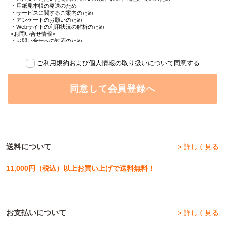
ください。
・用紙見本帳の発送のため
1. 申込時に送信されたデータに漏れ、欠落、不備等があるとき。
・サービスに関するご案内のため
2. 会員となろうとする者が実在しない (法人においては未登記のときを含みま
・アンケートのお願いのため
す)、またはその実在が確認できないとき。
・Webサイトの利用状況の解析のため
3. 弊社の提供する本サービス、その他のサービスの利用に関し、以前に会員規約
<お問い合せ情報>
違反等の行為があったとき。
・お問い合せへの対応のため
4. 弊社に対する債務の支払を怠ったことがある、またはそのおそれがあるとき。
・苦情、相談、開示、訂正等、利用停止等への対応のため
5. 弊社の本サービスの提供上、支障があるとき。
<メールマガジン登録情報>
・メールマガジン配信のため
ご利用規約および個人情報の取り扱いについて同意する
第5条 退会
・サービスに関するご案内のため
会員は、本サービスの退会を希望するとき、弊社の定める退会手続きにより退会
手続きを行うものといたします。
【第三者への提供】
同意して会員登録へ
弊社は法律で定められている場合を除いて、お客様の個人情報を当該本人の同意
第3章 料金、サービス内容、及び商品の売買条件
を得ず第三者に提供することはありません。
ただし、お支払い方法で「NP掛け払い」を選択した場合は、株式会社ネットプロ
第6条 会員登録料及び会費
テクションズへ債権譲渡し、「NP掛け払い」サービスの提供に必要な下記の情報
会員登録料及び会費は無料といたします。
をデータ送信にて提供します。 ※「NP掛け払い」につきましては下記【NP掛け
払いについて】をご確認ください。
第7条 サービス及び料金
サービスの種類、内容、料金その他については、各サービスが定める個別の規定
【個人情報の取扱い業務の委託】
送料について
> 詳しく見る
の通りといたします。
弊社は事業運営上、お客様により良いサービスを提供するために業務の一部を外
部に委託しており、業務委託先に対してお客様の個人情報を預けることがありま
第8条 商品の売買条件
す。この場合、個人情報を適切に取り扱っていると認められる委託先を選定し、
11,000円（税込）以上お買い上げで送料無料！
利用者は、本規約の他、商品毎に弊社が定める売買条件に従うものとし、弊社が
契約等において個人情報の適正管理・機密保持などによりお客様の個人情報の漏
別途に定める支払い方法で代金を支払うものといたします。
洩防止に必要な事項を取決め、適切な管理を実施させます。
第9条 返品、製品の交換
【個人情報提出の任意性】
弊社は受注生産のため、お客様のご都合による返品・交換は一切お断りさせてい
お客様が弊社に対して個人情報を提出することは任意です。ただし、個人情報を
ただいております。万一不良品とみなされる製品が届いた場合は、返金または弊
提出されない場合には、弊社からの返信やサービスを実施ができない場合があり
社の送料負担の上、良品と交換いたします。利用者は弊社指定の方法にて、その
お支払いについて
> 詳しく見る
ますので、あらかじめご了承ください。
旨を申し出ることができます。但し、次のいずれかに該当する場合、利用者は返
金または製品の交換を申し出ることができません。